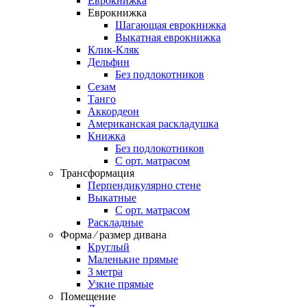
Еврокнижка
Еврокнижка
Шагающая еврокнижка
Выкатная еврокнижка
Клик-Кляк
Дельфин
Без подлокотников
Сезам
Танго
Аккордеон
Американская раскладушка
Книжка
Без подлокотников
С орт. матрасом
Трансформация
Перпендикулярно стене
Выкатные
С орт. матрасом
Раскладные
Форма ⁄ размер дивана
Круглый
Маленькие прямые
3 метра
Узкие прямые
Помещение