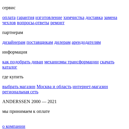
сервис
оплата
гарантия
изготовление
химчистка
доставка
замена
чехлов
вопросы-ответы
ремонт
партнерам
дизайнерам
поставщикам
дилерам
арендодателям
информация
как подобрать диван
механизмы трансформации
скачать
каталог
где купить
выбрать магазин
Москва и область
интернет-магазин
региональная сеть
ANDERSSEN 2000 — 2021
мы принимаем к оплате
о компании