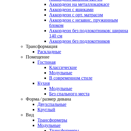
Аккордеон на металлокаркасе
Аккордеон c ящиками
Аккордеон c орт. матрасом
Аккордеон c независ. пружинным
блоком
Аккордеон без подлокотников: ширина
140 см
Аккордеон без подлокотников
Трансформация
Раскладные
Помещение
Гостиная
Классические
Модульные
В современном стиле
Кухня
Модульные
Без спального места
Форма ⁄ размер дивана
Двухспальные
Круглый
Вид
Трансформеры
Модульные
Трансформеры