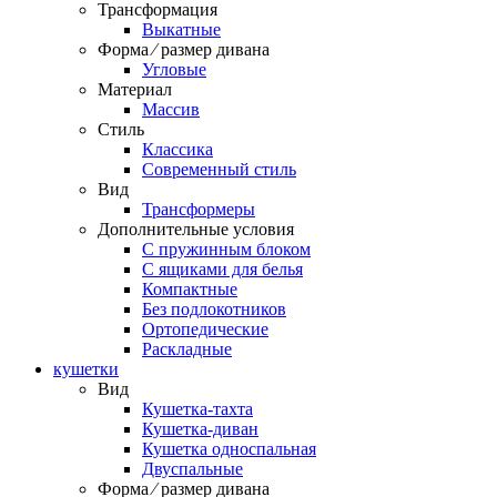
Трансформация
Выкатные
Форма ⁄ размер дивана
Угловые
Материал
Массив
Стиль
Классика
Современный стиль
Вид
Трансформеры
Дополнительные условия
С пружинным блоком
С ящиками для белья
Компактные
Без подлокотников
Ортопедические
Раскладные
кушетки
Вид
Кушетка-тахта
Кушетка-диван
Кушетка односпальная
Двуспальные
Форма ⁄ размер дивана