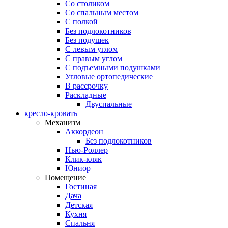
Со столиком
Со спальным местом
С полкой
Без подлокотников
Без подушек
C левым углом
C правым углом
С подъемными подушками
Угловые ортопедические
В рассрочку
Раскладные
Двуспальные
кресло-кровать
Механизм
Аккордеон
Без подлокотников
Нью-Роллер
Клик-кляк
Юниор
Помещение
Гостиная
Дача
Детская
Кухня
Спальня