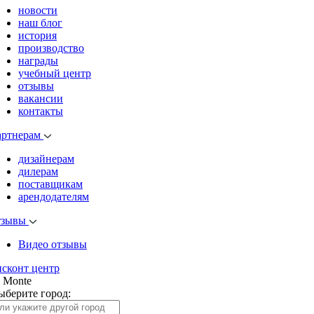
новости
наш блог
история
производство
награды
учебный центр
отзывы
вакансии
контакты
артнерам
дизайнерам
дилерам
поставщикам
арендодателям
тзывы
Видео отзывы
исконт центр
l Monte
ыберите город: