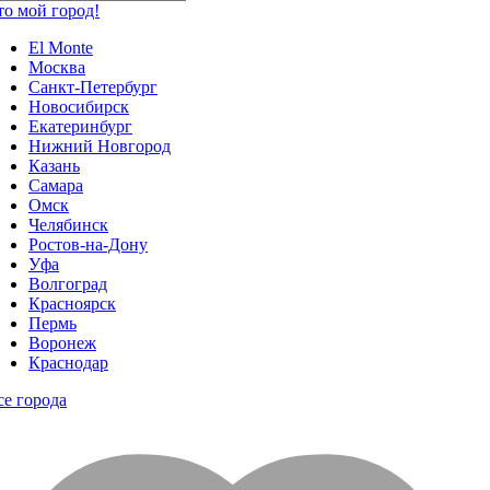
то мой город!
El Monte
Москва
Санкт-Петербург
Новосибирск
Екатеринбург
Нижний Новгород
Казань
Самара
Омск
Челябинск
Ростов-на-Дону
Уфа
Волгоград
Красноярск
Пермь
Воронеж
Краснодар
се города