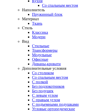
Кухня
Со спальным местом
Наполнитель
Пружинный блок
Материал
Ткань
Стиль
Классика
Модерн
Вид
Стильные
Трансформеры
Модульные
Офисные
Диваны-кровати
Дополнительные условия
Со столиком
Со спальным местом
С полкой
Без подлокотников
Без подушек
C левым углом
C правым углом
С подъемными подушками
Угловые ортопедические