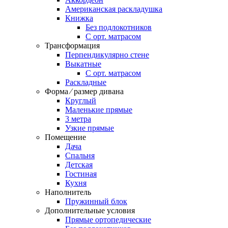
Американская раскладушка
Книжка
Без подлокотников
С орт. матрасом
Трансформация
Перпендикулярно стене
Выкатные
С орт. матрасом
Раскладные
Форма ⁄ размер дивана
Круглый
Маленькие прямые
3 метра
Узкие прямые
Помещение
Дача
Спальня
Детская
Гостиная
Кухня
Наполнитель
Пружинный блок
Дополнительные условия
Прямые ортопедические