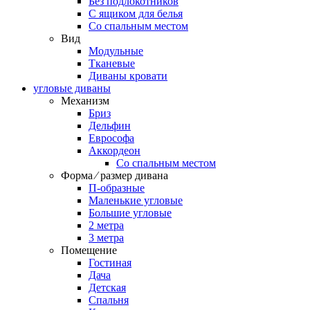
Без подлокотников
С ящиком для белья
Со спальным местом
Вид
Модульные
Тканевые
Диваны кровати
угловые диваны
Механизм
Бриз
Дельфин
Еврософа
Аккордеон
Со спальным местом
Форма ⁄ размер дивана
П-образные
Маленькие угловые
Большие угловые
2 метра
3 метра
Помещение
Гостиная
Дача
Детская
Спальня