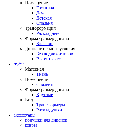
Помещение
Гостиная
Дача
Детская
Спальня
Трансформация
Раскладные
Форма ⁄ размер дивана
Большие
Дополнительные условия
Без подлокотников
В комплекте
пуфы
Материал
Ткань
Помещение
Спальня
Форма ⁄ размер дивана
Круглые
Вид
Трансформеры
Раскладушки
аксессуары
подушки для диванов
ковры