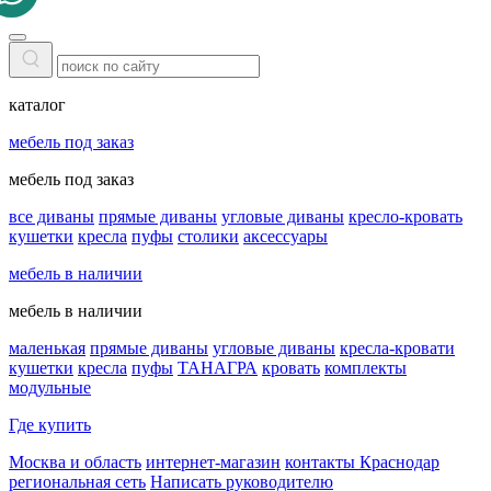
каталог
мебель под заказ
мебель под заказ
все диваны
прямые диваны
угловые диваны
кресло-кровать
кушетки
кресла
пуфы
столики
аксессуары
мебель в наличии
мебель в наличии
маленькая
прямые диваны
угловые диваны
кресла-кровати
кушетки
кресла
пуфы
ТАНАГРА
кровать
комплекты
модульные
Где купить
Москва и область
интернет-магазин
контакты Краснодар
региональная сеть
Написать руководителю