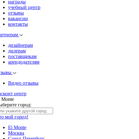
награды
учебный центр
отзывы
вакансии
контакты
артнерам
дизайнерам
дилерам
поставщикам
арендодателям
тзывы
Видео отзывы
исконт центр
l Monte
ыберите город:
то мой город!
El Monte
Москва
Санкт-Петербург