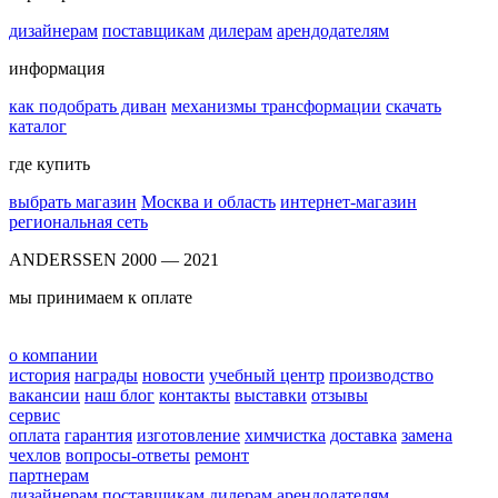
дизайнерам
поставщикам
дилерам
арендодателям
информация
как подобрать диван
механизмы трансформации
скачать
каталог
где купить
выбрать магазин
Москва и область
интернет-магазин
региональная сеть
ANDERSSEN 2000 — 2021
мы принимаем к оплате
о компании
история
награды
новости
учебный центр
производство
вакансии
наш блог
контакты
выставки
отзывы
сервис
оплата
гарантия
изготовление
химчистка
доставка
замена
чехлов
вопросы-ответы
ремонт
партнерам
дизайнерам
поставщикам
дилерам
арендодателям