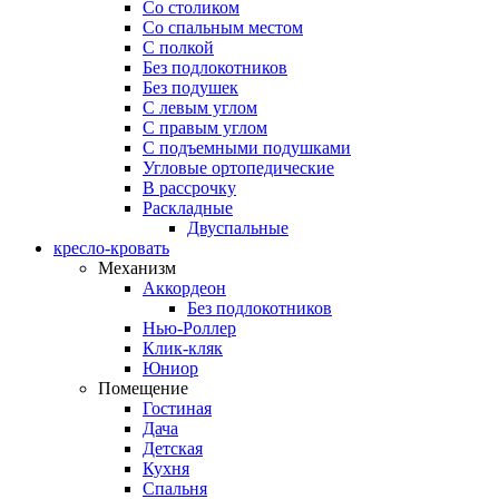
Со столиком
Со спальным местом
С полкой
Без подлокотников
Без подушек
C левым углом
C правым углом
С подъемными подушками
Угловые ортопедические
В рассрочку
Раскладные
Двуспальные
кресло-кровать
Механизм
Аккордеон
Без подлокотников
Нью-Роллер
Клик-кляк
Юниор
Помещение
Гостиная
Дача
Детская
Кухня
Спальня