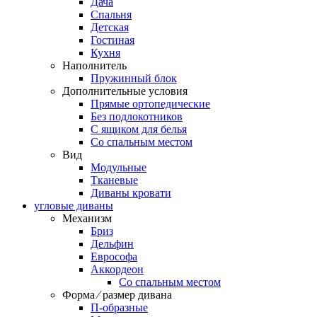
Дача
Спальня
Детская
Гостиная
Кухня
Наполнитель
Пружинный блок
Дополнительные условия
Прямые ортопедические
Без подлокотников
С ящиком для белья
Со спальным местом
Вид
Модульные
Тканевые
Диваны кровати
угловые диваны
Механизм
Бриз
Дельфин
Еврософа
Аккордеон
Со спальным местом
Форма ⁄ размер дивана
П-образные