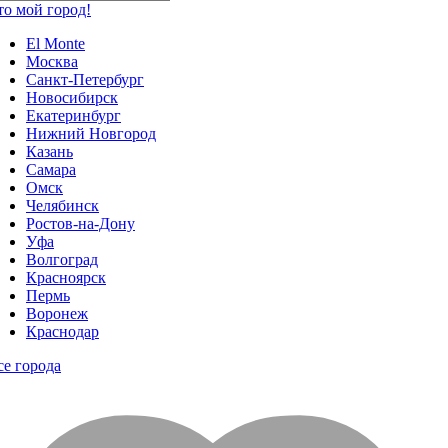
то мой город!
El Monte
Москва
Санкт-Петербург
Новосибирск
Екатеринбург
Нижний Новгород
Казань
Самара
Омск
Челябинск
Ростов-на-Дону
Уфа
Волгоград
Красноярск
Пермь
Воронеж
Краснодар
се города