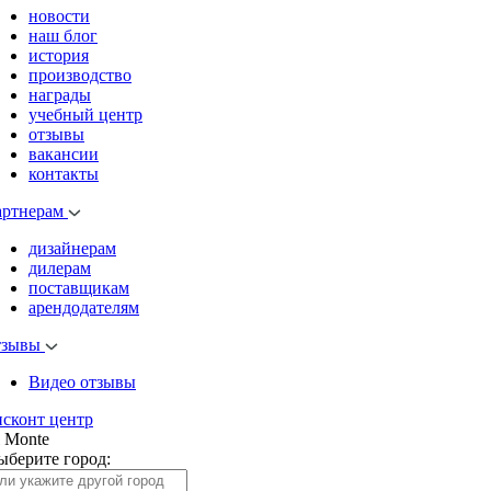
новости
наш блог
история
производство
награды
учебный центр
отзывы
вакансии
контакты
артнерам
дизайнерам
дилерам
поставщикам
арендодателям
тзывы
Видео отзывы
исконт центр
l Monte
ыберите город: