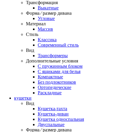
Трансформация
Выкатные
Форма ⁄ размер дивана
Угловые
Материал
Массив
Стиль
Классика
Современный стиль
Вид
Трансформеры
Дополнительные условия
С пружинным блоком
С ящиками для белья
Компактные
Без подлокотников
Ортопедические
Раскладные
кушетки
Вид
Кушетка-тахта
Кушетка-диван
Кушетка односпальная
Двуспальные
Форма ⁄ размер дивана