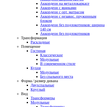
Аккордеон на металлокаркасе
Аккордеон c ящиками
Аккордеон c орт. матрасом
Аккордеон c независ. пружинным
блоком
Аккордеон без подлокотников: ширина
140 см
Аккордеон без подлокотников
Трансформация
Раскладные
Помещение
Гостиная
Классические
Модульные
В современном стиле
Кухня
Модульные
Без спального места
Форма ⁄ размер дивана
Двухспальные
Круглый
Вид
Трансформеры
Модульные
Трансформеры