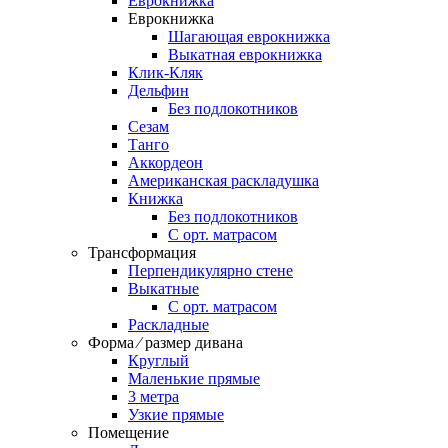
Еврокнижка
Еврокнижка
Шагающая еврокнижка
Выкатная еврокнижка
Клик-Кляк
Дельфин
Без подлокотников
Сезам
Танго
Аккордеон
Американская раскладушка
Книжка
Без подлокотников
С орт. матрасом
Трансформация
Перпендикулярно стене
Выкатные
С орт. матрасом
Раскладные
Форма ⁄ размер дивана
Круглый
Маленькие прямые
3 метра
Узкие прямые
Помещение