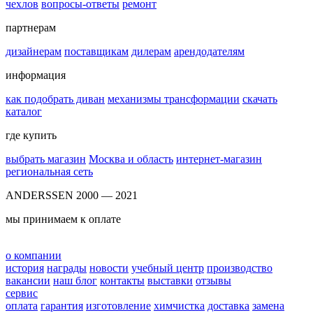
чехлов
вопросы-ответы
ремонт
партнерам
дизайнерам
поставщикам
дилерам
арендодателям
информация
как подобрать диван
механизмы трансформации
скачать
каталог
где купить
выбрать магазин
Москва и область
интернет-магазин
региональная сеть
ANDERSSEN 2000 — 2021
мы принимаем к оплате
о компании
история
награды
новости
учебный центр
производство
вакансии
наш блог
контакты
выставки
отзывы
сервис
оплата
гарантия
изготовление
химчистка
доставка
замена