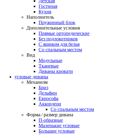
Детская
Гостиная
Кухня
Наполнитель
Пружинный блок
Дополнительные условия
Прямые ортопедические
Без подлокотников
С ящиком для белья
Со спальным местом
Вид
Модульные
Тканевые
Диваны кровати
угловые диваны
Механизм
Бриз
Дельфин
Еврософа
Аккордеон
Со спальным местом
Форма ⁄ размер дивана
П-образные
Маленькие угловые
Большие угловые