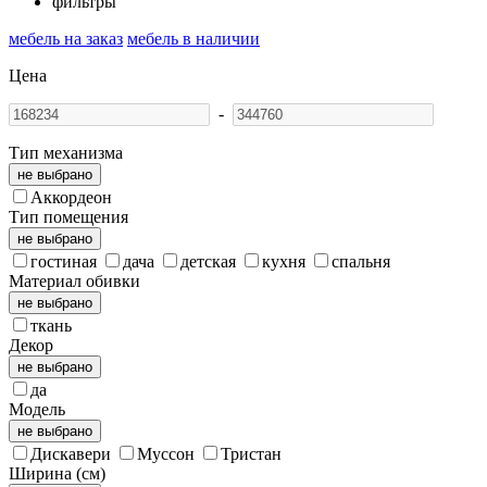
фильтры
мебель на заказ
мебель в наличии
Цена
-
Тип механизма
не выбрано
Аккордеон
Тип помещения
не выбрано
гостиная
дача
детская
кухня
спальня
Материал обивки
не выбрано
ткань
Декор
не выбрано
да
Модель
не выбрано
Дискавери
Муссон
Тристан
Ширина (см)