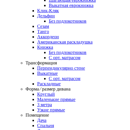
Шагающая еврокнижка
Выкатная еврокнижка
Клик-Кляк
Дельфин
Без подлокотников
Сезам
Танго
Аккордеон
Американская раскладушка
Книжка
Без подлокотников
С орт. матрасом
Трансформация
Перпендикулярно стене
Выкатные
С орт. матрасом
Раскладные
Форма ⁄ размер дивана
Круглый
Маленькие прямые
3 метра
Узкие прямые
Помещение
Дача
Спальня