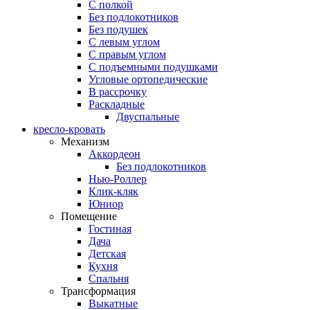
С полкой
Без подлокотников
Без подушек
C левым углом
C правым углом
С подъемными подушками
Угловые ортопедические
В рассрочку
Раскладные
Двуспальные
кресло-кровать
Механизм
Аккордеон
Без подлокотников
Нью-Роллер
Клик-кляк
Юниор
Помещение
Гостиная
Дача
Детская
Кухня
Спальня
Трансформация
Выкатные