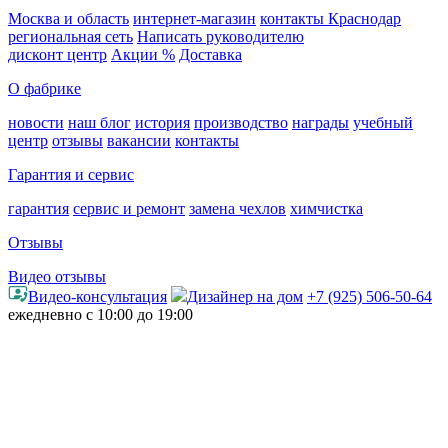
Москва и область
интернет-магазин
контакты Краснодар
региональная сеть
Написать руководителю
дисконт центр
Акции %
Доставка
О фабрике
новости
наш блог
история
производство
награды
учебный
центр
отзывы
вакансии
контакты
Гарантия и сервис
гарантия
сервис и ремонт
замена чехлов
химчистка
Отзывы
Видео отзывы
Видео-консультация
Дизайнер на дом
+7 (925) 506-50-64
ежедневно с 10:00 до 19:00