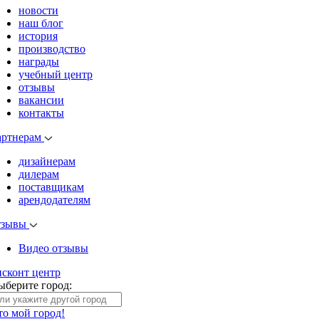
новости
наш блог
история
производство
награды
учебный центр
отзывы
вакансии
контакты
артнерам
дизайнерам
дилерам
поставщикам
арендодателям
тзывы
Видео отзывы
исконт центр
ыберите город:
то мой город!