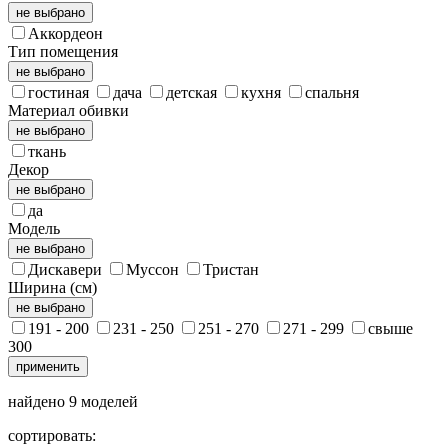
не выбрано
Аккордеон
Тип помещения
не выбрано
гостиная
дача
детская
кухня
спальня
Материал обивки
не выбрано
ткань
Декор
не выбрано
да
Модель
не выбрано
Дискавери
Муссон
Тристан
Ширина (см)
не выбрано
191 - 200
231 - 250
251 - 270
271 - 299
свыше
300
применить
найдено
9
моделей
сортировать: