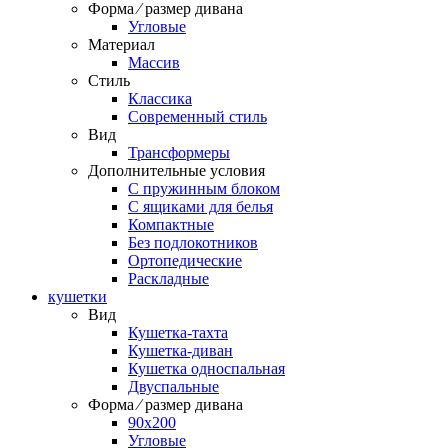
Форма ⁄ размер дивана
Угловые
Материал
Массив
Стиль
Классика
Современный стиль
Вид
Трансформеры
Дополнительные условия
С пружинным блоком
С ящиками для белья
Компактные
Без подлокотников
Ортопедические
Раскладные
кушетки
Вид
Кушетка-тахта
Кушетка-диван
Кушетка односпальная
Двуспальные
Форма ⁄ размер дивана
90х200
Угловые