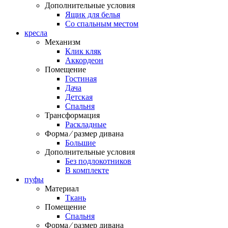
Дополнительные условия
Ящик для белья
Со спальным местом
кресла
Механизм
Клик кляк
Аккордеон
Помещение
Гостиная
Дача
Детская
Спальня
Трансформация
Раскладные
Форма ⁄ размер дивана
Большие
Дополнительные условия
Без подлокотников
В комплекте
пуфы
Материал
Ткань
Помещение
Спальня
Форма ⁄ размер дивана