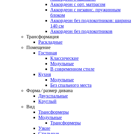
Аккордеон c орт. матрасом
Аккордеон c независ. пружинным
блоком
Аккордеон без подлокотников: ширина
140 см
Аккордеон без подлокотников
Трансформация
Раскладные
Помещение
Гостиная
Классические
Модульные
В современном стиле
Кухня
Модульные
Без спального места
Форма ⁄ размер дивана
Двухспальные
Круглый
Вид
Трансформеры
Модульные
Трансформеры
Узкие
Стильные