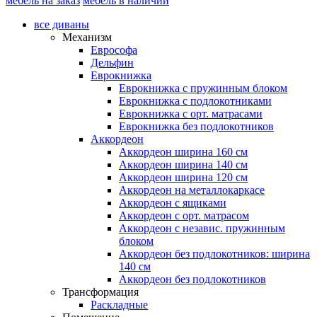
мебель на заказ
мебель в наличии
все диваны
Механизм
Еврософа
Дельфин
Еврокнижка
Еврокнижка с пружинным блоком
Еврокнижка с подлокотниками
Еврокнижка с орт. матрасами
Еврокнижка без подлокотников
Аккордеон
Аккордеон ширина 160 см
Аккордеон ширина 140 см
Аккордеон ширина 120 см
Аккордеон на металлокаркасе
Аккордеон c ящиками
Аккордеон c орт. матрасом
Аккордеон c независ. пружинным
блоком
Аккордеон без подлокотников: ширина
140 см
Аккордеон без подлокотников
Трансформация
Раскладные