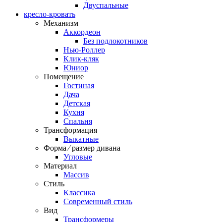
Двуспальные
кресло-кровать
Механизм
Аккордеон
Без подлокотников
Нью-Роллер
Клик-кляк
Юниор
Помещение
Гостиная
Дача
Детская
Кухня
Спальня
Трансформация
Выкатные
Форма ⁄ размер дивана
Угловые
Материал
Массив
Стиль
Классика
Современный стиль
Вид
Трансформеры