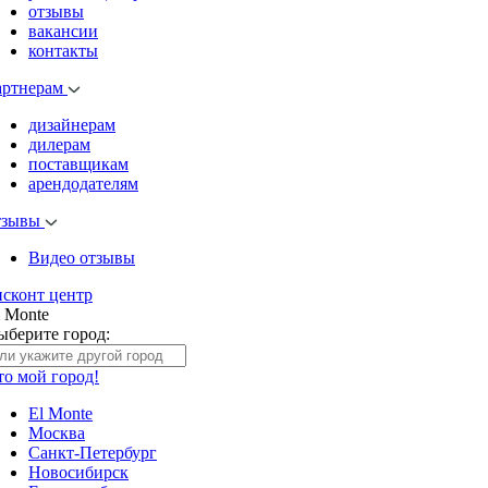
отзывы
вакансии
контакты
артнерам
дизайнерам
дилерам
поставщикам
арендодателям
тзывы
Видео отзывы
исконт центр
l Monte
ыберите город:
то мой город!
El Monte
Москва
Санкт-Петербург
Новосибирск