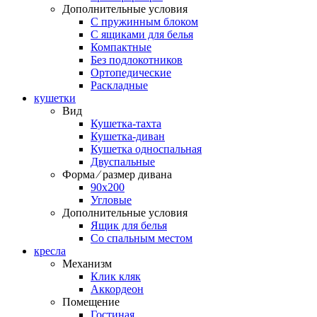
Дополнительные условия
С пружинным блоком
С ящиками для белья
Компактные
Без подлокотников
Ортопедические
Раскладные
кушетки
Вид
Кушетка-тахта
Кушетка-диван
Кушетка односпальная
Двуспальные
Форма ⁄ размер дивана
90х200
Угловые
Дополнительные условия
Ящик для белья
Со спальным местом
кресла
Механизм
Клик кляк
Аккордеон
Помещение
Гостиная