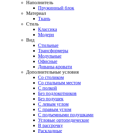
Наполнитель
Пружинный блок
Материал
Ткань
Стиль
Классика
Модерн
Вид
Стильные
Трансформеры
Модульные
Офисные
Диваны-кровати
Дополнительные условия
Со столиком
Со спальным местом
С полкой
Без подлокотников
Без подушек
C левым углом
C правым углом
С подъемными подушками
Угловые ортопедические
В рассрочку
Раскладные