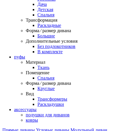
Дача
Детская
Спальня
Трансформация
Раскладные
Форма ⁄ размер дивана
Большие
Дополнительные условия
Без подлокотников
В комплекте
пуфы
Материал
Ткань
Помещение
Спальня
Форма ⁄ размер дивана
Круглые
Вид
Трансформеры
Раскладушки
аксессуары
подушки для диванов
ковры
Прямые диваны
Угловые диваны
Модульный диван