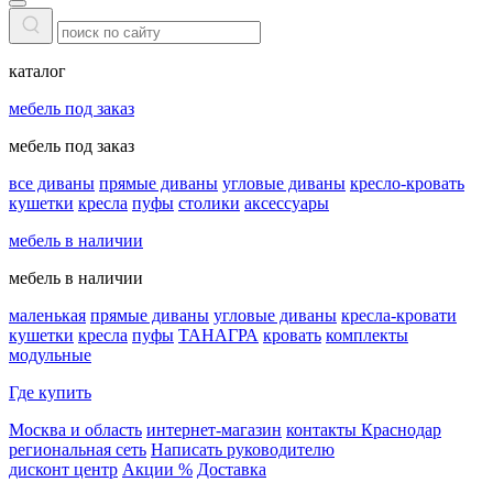
каталог
мебель под заказ
мебель под заказ
все диваны
прямые диваны
угловые диваны
кресло-кровать
кушетки
кресла
пуфы
столики
аксессуары
мебель в наличии
мебель в наличии
маленькая
прямые диваны
угловые диваны
кресла-кровати
кушетки
кресла
пуфы
ТАНАГРА
кровать
комплекты
модульные
Где купить
Москва и область
интернет-магазин
контакты Краснодар
региональная сеть
Написать руководителю
дисконт центр
Акции %
Доставка