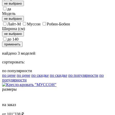
не выбрано
да
Модель
не выбрано
Лайт-М
Муссон
Робин-Бобин
Ширина (см)
не выбрано
до 140
применить
найдено
3
моделей
сортировать:
по популярности
по цене
по цене
по скидке
по скидке
по популярности
по
популярности
размеры
на заказ
от
101’338
₽