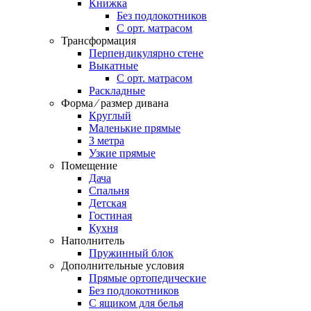
Книжка
Без подлокотников
С орт. матрасом
Трансформация
Перпендикулярно стене
Выкатные
С орт. матрасом
Раскладные
Форма ⁄ размер дивана
Круглый
Маленькие прямые
3 метра
Узкие прямые
Помещение
Дача
Спальня
Детская
Гостиная
Кухня
Наполнитель
Пружинный блок
Дополнительные условия
Прямые ортопедические
Без подлокотников
С ящиком для белья