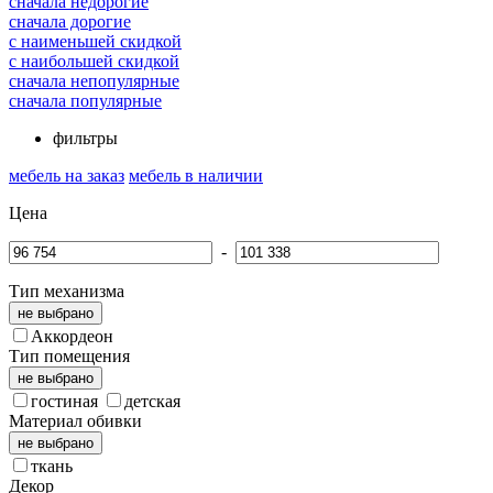
cначала недорогие
cначала дорогие
c наименьшей скидкой
c наибольшей скидкой
сначала непопулярные
сначала популярные
фильтры
мебель на заказ
мебель в наличии
Цена
-
Тип механизма
не выбрано
Аккордеон
Тип помещения
не выбрано
гостиная
детская
Материал обивки
не выбрано
ткань
Декор