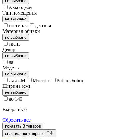
не выбрано
Аккордеон
Тип помещения
не выбрано
гостиная
детская
Материал обивки
не выбрано
ткань
Декор
не выбрано
да
Модель
не выбрано
Лайт-М
Муссон
Робин-Бобин
Ширина (см)
не выбрано
до 140
Выбрано:
0
Сбросить все
показать
3
товаров
cначала популярные