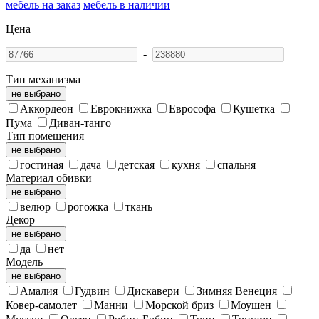
мебель на заказ
мебель в наличии
Цена
-
Тип механизма
не выбрано
Аккордеон
Еврокнижка
Еврософа
Кушетка
Пума
Диван-танго
Тип помещения
не выбрано
гостиная
дача
детская
кухня
спальня
Материал обивки
не выбрано
велюр
рогожка
ткань
Декор
не выбрано
да
нет
Модель
не выбрано
Амалия
Гудвин
Дискавери
Зимняя Венеция
Ковер-самолет
Манни
Морской бриз
Моушен