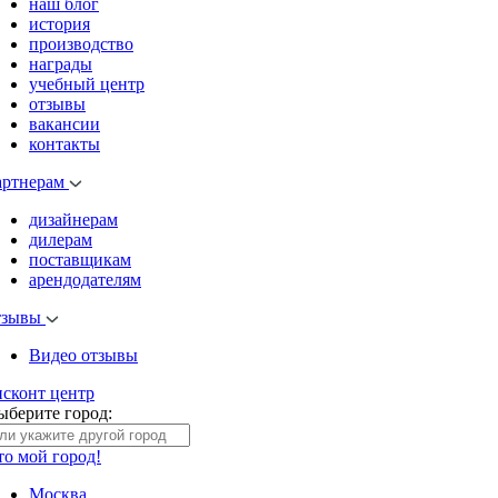
наш блог
история
производство
награды
учебный центр
отзывы
вакансии
контакты
артнерам
дизайнерам
дилерам
поставщикам
арендодателям
тзывы
Видео отзывы
исконт центр
ыберите город:
то мой город!
Москва