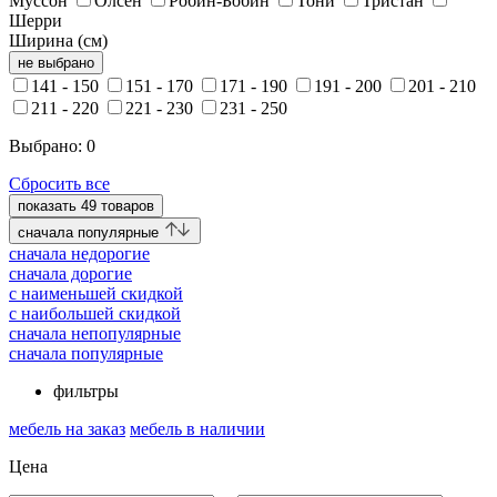
Муссон
Олсен
Робин-Бобин
Тони
Тристан
Шерри
Ширина (см)
не выбрано
141 - 150
151 - 170
171 - 190
191 - 200
201 - 210
211 - 220
221 - 230
231 - 250
Выбрано:
0
Сбросить все
показать
49
товаров
cначала популярные
cначала недорогие
cначала дорогие
c наименьшей скидкой
c наибольшей скидкой
сначала непопулярные
сначала популярные
фильтры
мебель на заказ
мебель в наличии
Цена