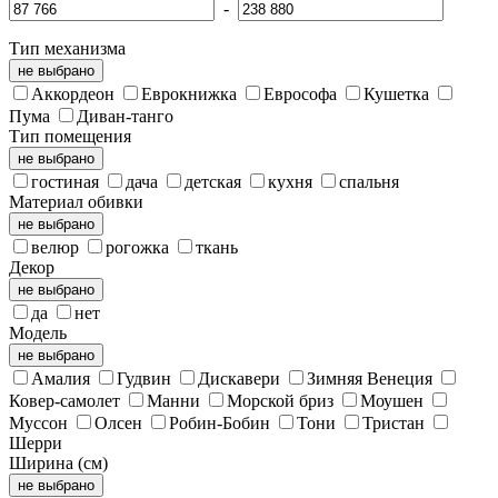
-
Тип механизма
не выбрано
Аккордеон
Еврокнижка
Еврософа
Кушетка
Пума
Диван-танго
Тип помещения
не выбрано
гостиная
дача
детская
кухня
спальня
Материал обивки
не выбрано
велюр
рогожка
ткань
Декор
не выбрано
да
нет
Модель
не выбрано
Амалия
Гудвин
Дискавери
Зимняя Венеция
Ковер-самолет
Манни
Морской бриз
Моушен
Муссон
Олсен
Робин-Бобин
Тони
Тристан
Шерри
Ширина (см)
не выбрано