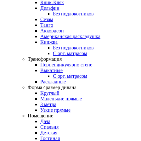
Клик-Кляк
Дельфин
Без подлокотников
Сезам
Танго
Аккордеон
Американская раскладушка
Книжка
Без подлокотников
С орт. матрасом
Трансформация
Перпендикулярно стене
Выкатные
С орт. матрасом
Раскладные
Форма ⁄ размер дивана
Круглый
Маленькие прямые
3 метра
Узкие прямые
Помещение
Дача
Спальня
Детская
Гостиная