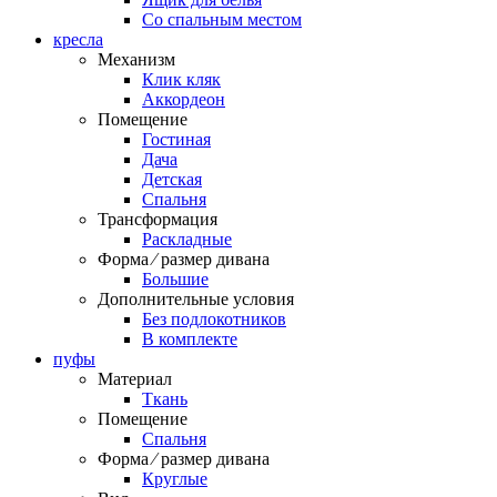
Со спальным местом
кресла
Механизм
Клик кляк
Аккордеон
Помещение
Гостиная
Дача
Детская
Спальня
Трансформация
Раскладные
Форма ⁄ размер дивана
Большие
Дополнительные условия
Без подлокотников
В комплекте
пуфы
Материал
Ткань
Помещение
Спальня
Форма ⁄ размер дивана
Круглые