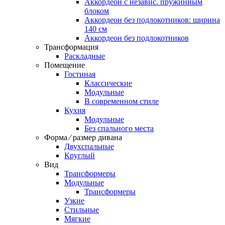
Аккордеон c независ. пружинным
блоком
Аккордеон без подлокотников: ширина
140 см
Аккордеон без подлокотников
Трансформация
Раскладные
Помещение
Гостиная
Классические
Модульные
В современном стиле
Кухня
Модульные
Без спального места
Форма ⁄ размер дивана
Двухспальные
Круглый
Вид
Трансформеры
Модульные
Трансформеры
Узкие
Стильные
Мягкие