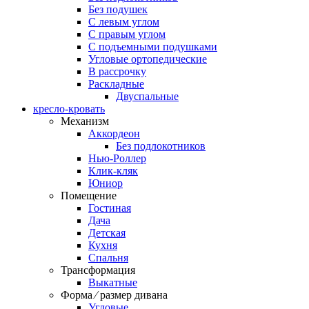
Без подушек
C левым углом
C правым углом
С подъемными подушками
Угловые ортопедические
В рассрочку
Раскладные
Двуспальные
кресло-кровать
Механизм
Аккордеон
Без подлокотников
Нью-Роллер
Клик-кляк
Юниор
Помещение
Гостиная
Дача
Детская
Кухня
Спальня
Трансформация
Выкатные
Форма ⁄ размер дивана
Угловые