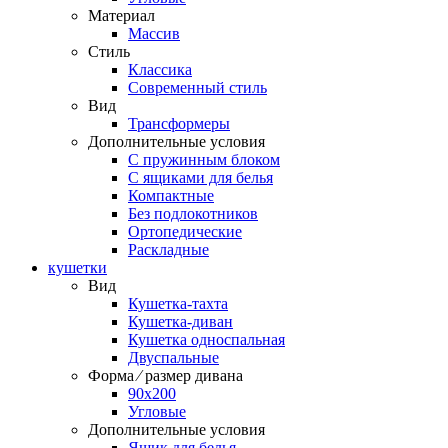
Материал
Массив
Стиль
Классика
Современный стиль
Вид
Трансформеры
Дополнительные условия
С пружинным блоком
С ящиками для белья
Компактные
Без подлокотников
Ортопедические
Раскладные
кушетки
Вид
Кушетка-тахта
Кушетка-диван
Кушетка односпальная
Двуспальные
Форма ⁄ размер дивана
90х200
Угловые
Дополнительные условия
Ящик для белья