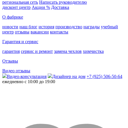
региональная сеть
Написать руководителю
дисконт центр
Акции %
Доставка
О фабрике
новости
наш блог
история
производство
награды
учебный
центр
отзывы
вакансии
контакты
Гарантия и сервис
гарантия
сервис и ремонт
замена чехлов
химчистка
Отзывы
Видео отзывы
Видео-консультация
Дизайнер на дом
+7 (925) 506-50-64
ежедневно с 10:00 до 19:00