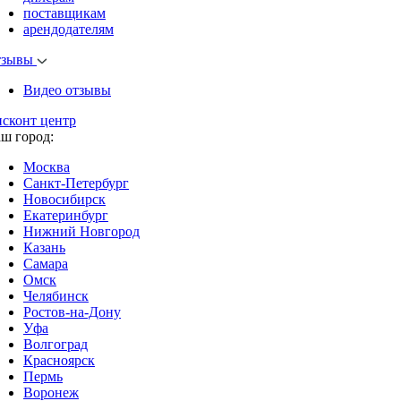
поставщикам
арендодателям
тзывы
Видео отзывы
исконт центр
аш город:
Москва
Санкт-Петербург
Новосибирск
Екатеринбург
Нижний Новгород
Казань
Самара
Омск
Челябинск
Ростов-на-Дону
Уфа
Волгоград
Красноярск
Пермь
Воронеж