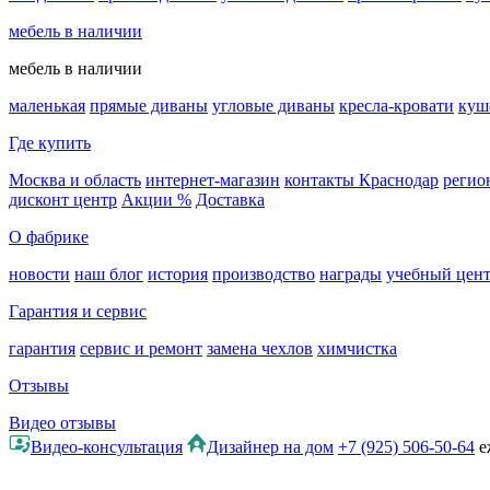
мебель в наличии
мебель в наличии
маленькая
прямые диваны
угловые диваны
кресла-кровати
куш
Где купить
Москва и область
интернет-магазин
контакты Краснодар
регио
дисконт центр
Акции %
Доставка
О фабрике
новости
наш блог
история
производство
награды
учебный цен
Гарантия и сервис
гарантия
сервис и ремонт
замена чехлов
химчистка
Отзывы
Видео отзывы
Видео-консультация
Дизайнер на дом
+7 (925) 506-50-64
е