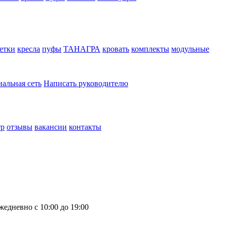
етки
кресла
пуфы
ТАНАГРА
кровать
комплекты
модульные
нальная сеть
Написать руководителю
тр
отзывы
вакансии
контакты
жедневно с 10:00 до 19:00