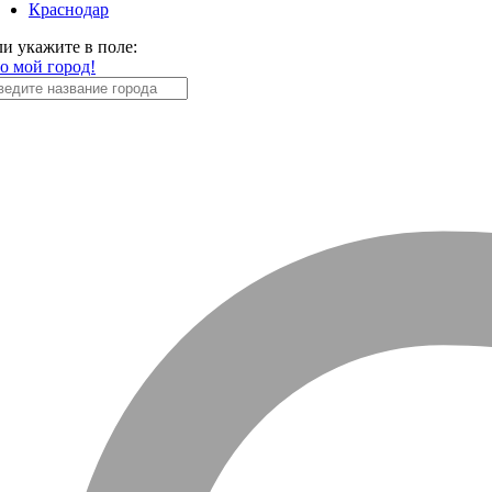
Краснодар
ли укажите в поле:
то мой город!