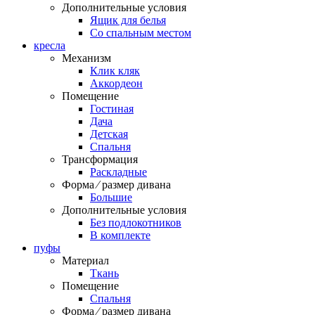
Дополнительные условия
Ящик для белья
Со спальным местом
кресла
Механизм
Клик кляк
Аккордеон
Помещение
Гостиная
Дача
Детская
Спальня
Трансформация
Раскладные
Форма ⁄ размер дивана
Большие
Дополнительные условия
Без подлокотников
В комплекте
пуфы
Материал
Ткань
Помещение
Спальня
Форма ⁄ размер дивана