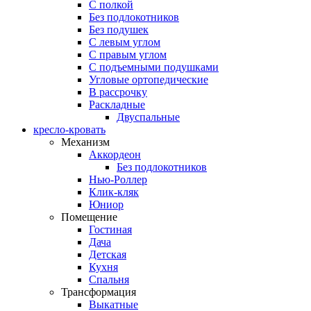
С полкой
Без подлокотников
Без подушек
C левым углом
C правым углом
С подъемными подушками
Угловые ортопедические
В рассрочку
Раскладные
Двуспальные
кресло-кровать
Механизм
Аккордеон
Без подлокотников
Нью-Роллер
Клик-кляк
Юниор
Помещение
Гостиная
Дача
Детская
Кухня
Спальня
Трансформация
Выкатные