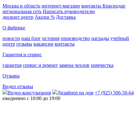
Москва и область
интернет-магазин
контакты Краснодар
региональная сеть
Написать руководителю
дисконт центр
Акции %
Доставка
О фабрике
новости
наш блог
история
производство
награды
учебный
центр
отзывы
вакансии
контакты
Гарантия и сервис
гарантия
сервис и ремонт
замена чехлов
химчистка
Отзывы
Видео отзывы
Видео-консультация
Дизайнер на дом
+7 (925) 506-50-64
ежедневно с 10:00 до 19:00