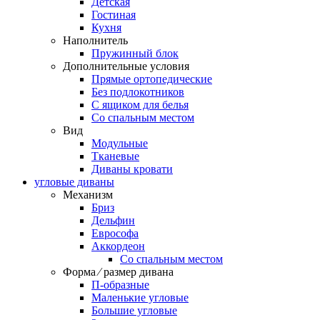
Детская
Гостиная
Кухня
Наполнитель
Пружинный блок
Дополнительные условия
Прямые ортопедические
Без подлокотников
С ящиком для белья
Со спальным местом
Вид
Модульные
Тканевые
Диваны кровати
угловые диваны
Механизм
Бриз
Дельфин
Еврософа
Аккордеон
Со спальным местом
Форма ⁄ размер дивана
П-образные
Маленькие угловые
Большие угловые