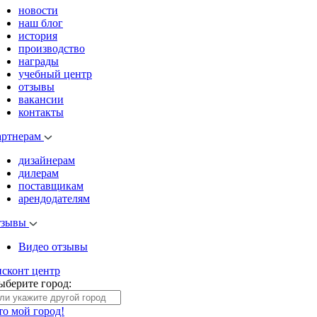
новости
наш блог
история
производство
награды
учебный центр
отзывы
вакансии
контакты
артнерам
дизайнерам
дилерам
поставщикам
арендодателям
тзывы
Видео отзывы
исконт центр
ыберите город:
то мой город!