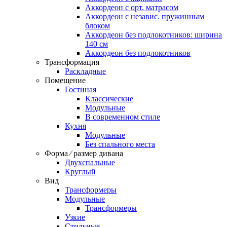
Аккордеон c орт. матрасом
Аккордеон c независ. пружинным
блоком
Аккордеон без подлокотников: ширина
140 см
Аккордеон без подлокотников
Трансформация
Раскладные
Помещение
Гостиная
Классические
Модульные
В современном стиле
Кухня
Модульные
Без спального места
Форма ⁄ размер дивана
Двухспальные
Круглый
Вид
Трансформеры
Модульные
Трансформеры
Узкие
Стильные