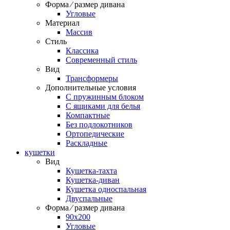
Форма ⁄ размер дивана
Угловые
Материал
Массив
Стиль
Классика
Современный стиль
Вид
Трансформеры
Дополнительные условия
С пружинным блоком
С ящиками для белья
Компактные
Без подлокотников
Ортопедические
Раскладные
кушетки
Вид
Кушетка-тахта
Кушетка-диван
Кушетка односпальная
Двуспальные
Форма ⁄ размер дивана
90х200
Угловые