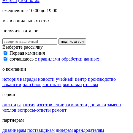
+7 (925) 506-50-64
ежедневно с 10:00 до 19:00
мы в социальных сетях
получить каталог
подписаться
Выберите рассылку
Первая кампания
соглашаюсь с
правилами обработки данных
о компании
история
награды
новости
учебный центр
производство
вакансии
наш блог
контакты
выставки
отзывы
сервис
оплата
гарантия
изготовление
химчистка
доставка
замена
чехлов
вопросы-ответы
ремонт
партнерам
дизайнерам
поставщикам
дилерам
арендодателям