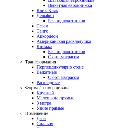
Шагающая еврокнижка
Выкатная еврокнижка
Клик-Кляк
Дельфин
Без подлокотников
Сезам
Танго
Аккордеон
Американская раскладушка
Книжка
Без подлокотников
С орт. матрасом
Трансформация
Перпендикулярно стене
Выкатные
С орт. матрасом
Раскладные
Форма ⁄ размер дивана
Круглый
Маленькие прямые
3 метра
Узкие прямые
Помещение
Дача
Спальня