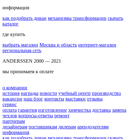
информация
как подобрать диван
механизмы трансформации
скачать
каталог
где купить
выбрать магазин
Москва и область
интернет-магазин
региональная сеть
ANDERSSEN 2000 — 2021
мы принимаем к оплате
о компании
история
награды
новости
учебный центр
производство
вакансии
наш блог
контакты
выставки
отзывы
сервис
оплата
гарантия
изготовление
химчистка
доставка
замена
чехлов
вопросы-ответы
ремонт
партнерам
дизайнерам
поставщикам
дилерам
арендодателям
информация
как подобрать диван
механизмы трансформации
скачать