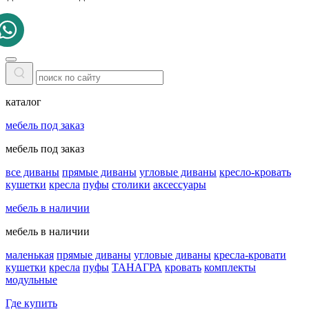
каталог
мебель под заказ
мебель под заказ
все диваны
прямые диваны
угловые диваны
кресло-кровать
кушетки
кресла
пуфы
столики
аксессуары
мебель в наличии
мебель в наличии
маленькая
прямые диваны
угловые диваны
кресла-кровати
кушетки
кресла
пуфы
ТАНАГРА
кровать
комплекты
модульные
Где купить