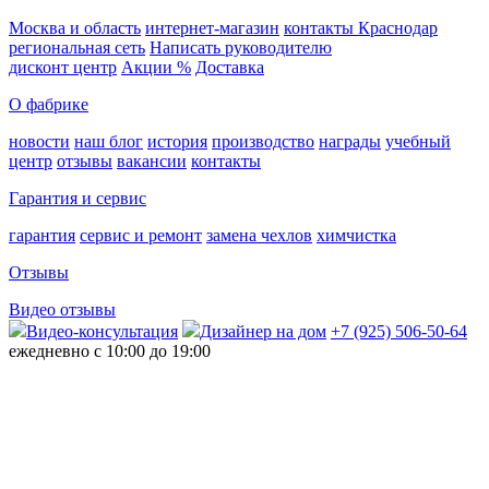
Москва и область
интернет-магазин
контакты Краснодар
региональная сеть
Написать руководителю
дисконт центр
Акции %
Доставка
О фабрике
новости
наш блог
история
производство
награды
учебный
центр
отзывы
вакансии
контакты
Гарантия и сервис
гарантия
сервис и ремонт
замена чехлов
химчистка
Отзывы
Видео отзывы
Видео-консультация
Дизайнер на дом
+7 (925) 506-50-64
ежедневно с 10:00 до 19:00