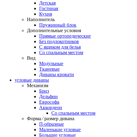
Детская
Гостиная
Кухня
Наполнитель
Пружинный блок
Дополнительные условия
Прямые ортопедические
Без подлокотников
С ящиком для белья
Со спальным местом
Вид
Модульные
Тканевые
Диваны кровати
угловые диваны
Механизм
Бриз
Дельфин
Еврософа
Аккордеон
Со спальным местом
Форма ⁄ размер дивана
П-образные
Маленькие угловые
Большие угловые