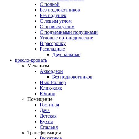
С полкой
Без подлокотников
Без подушек
C левым углом
C правым углом
С подъемными подушками
Угловые ортопедические
В рассрочку
Раскладные
Двуспальные
кресло-кровать
Механизм
Аккордеон
Без подлокотников
Нью-Роллер
Клик-кляк
Юниор
Помещение
Гостиная
Дача
Детская
Кухня
Спальня
Трансформация
Выкатные