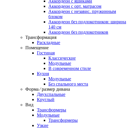
Аккордеон c ящиками
Аккордеон c орт. матрасом
Аккордеон c независ. пружинным
блоком
Аккордеон без подлокотников: ширина
140 см
Аккордеон без подлокотников
Трансформация
Раскладные
Помещение
Гостиная
Классические
Модульные
В современном стиле
Кухня
Модульные
Без спального места
Форма ⁄ размер дивана
Двухспальные
Круглый
Вид
Трансформеры
Модульные
Трансформеры
Узкие