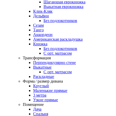
Шагающая еврокнижка
Выкатная еврокнижка
Клик-Кляк
Дельфин
Без подлокотников
Сезам
Танго
Аккордеон
Американская раскладушка
Книжка
Без подлокотников
С орт. матрасом
Трансформация
Перпендикулярно стене
Выкатные
С орт. матрасом
Раскладные
Форма ⁄ размер дивана
Круглый
Маленькие прямые
3 метра
Узкие прямые
Помещение
Дача
Спальня