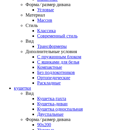
Форма ⁄ размер дивана
Угловые
Материал
Массив
Стиль
Классика
Современный стиль
Вид
Трансформеры
Дополнительные условия
С пружинным блоком
С ящиками для белья
Компактные
Без подлокотников
Ортопедические
Раскладные
кушетки
Вид
Кушетка-тахта
Кушетка-диван
Кушетка односпальная
Двуспальные
Форма ⁄ размер дивана
90х200
Угловые