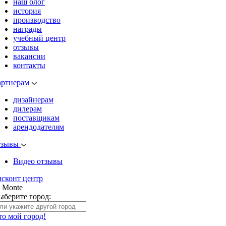
наш блог
история
производство
награды
учебный центр
отзывы
вакансии
контакты
артнерам
дизайнерам
дилерам
поставщикам
арендодателям
тзывы
Видео отзывы
исконт центр
l Monte
ыберите город:
то мой город!