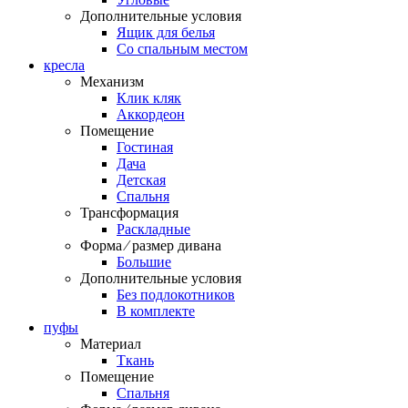
Дополнительные условия
Ящик для белья
Со спальным местом
кресла
Механизм
Клик кляк
Аккордеон
Помещение
Гостиная
Дача
Детская
Спальня
Трансформация
Раскладные
Форма ⁄ размер дивана
Большие
Дополнительные условия
Без подлокотников
В комплекте
пуфы
Материал
Ткань
Помещение
Спальня