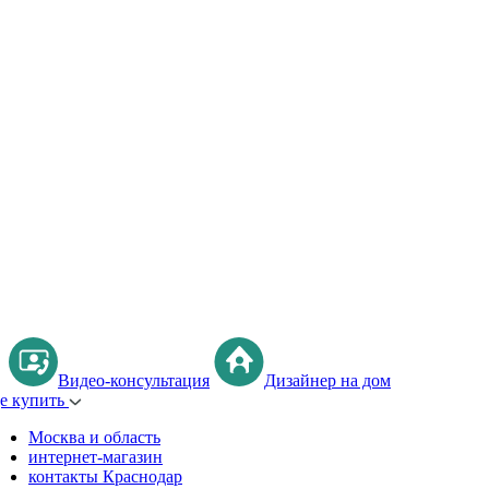
Видео-консультация
Дизайнер на дом
де купить
Москва и область
интернет-магазин
контакты Краснодар