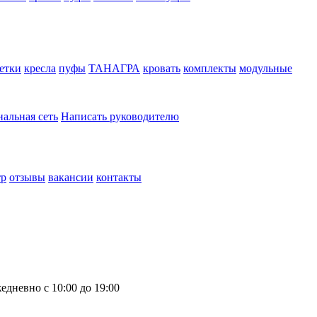
етки
кресла
пуфы
ТАНАГРА
кровать
комплекты
модульные
нальная сеть
Написать руководителю
тр
отзывы
вакансии
контакты
едневно с 10:00 до 19:00