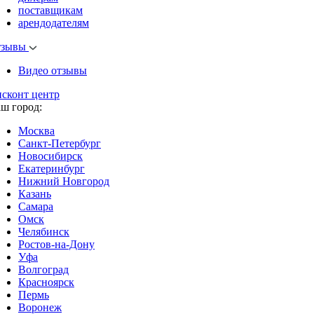
поставщикам
арендодателям
тзывы
Видео отзывы
исконт центр
аш город:
Москва
Санкт-Петербург
Новосибирск
Екатеринбург
Нижний Новгород
Казань
Самара
Омск
Челябинск
Ростов-на-Дону
Уфа
Волгоград
Красноярск
Пермь
Воронеж