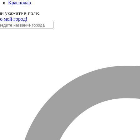
Краснодар
ли укажите в поле:
то мой город!