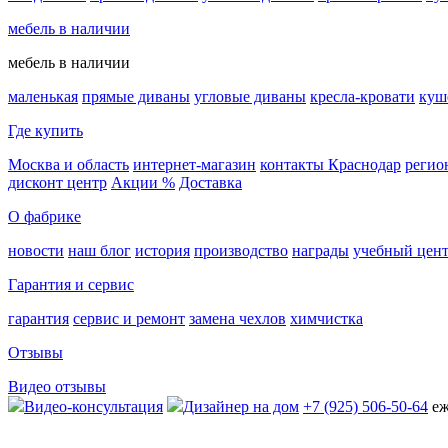
мебель в наличии
мебель в наличии
маленькая
прямые диваны
угловые диваны
кресла-кровати
куш
Где купить
Москва и область
интернет-магазин
контакты Краснодар
регио
дисконт центр
Акции %
Доставка
О фабрике
новости
наш блог
история
производство
награды
учебный цен
Гарантия и сервис
гарантия
сервис и ремонт
замена чехлов
химчистка
Отзывы
Видео отзывы
Видео-консультация
Дизайнер на дом
+7 (925) 506-50-64
еж