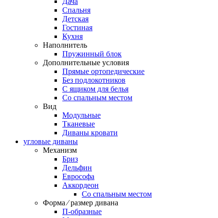
Дача
Спальня
Детская
Гостиная
Кухня
Наполнитель
Пружинный блок
Дополнительные условия
Прямые ортопедические
Без подлокотников
С ящиком для белья
Со спальным местом
Вид
Модульные
Тканевые
Диваны кровати
угловые диваны
Механизм
Бриз
Дельфин
Еврософа
Аккордеон
Со спальным местом
Форма ⁄ размер дивана
П-образные