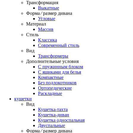
Трансформация
Выкатные
Форма ⁄ размер дивана
Угловые
Материал
Массив
Стиль
Классика
Современный стиль
Вид
Трансформеры
Дополнительные условия
С пружинным блоком
С ящиками для белья
Компактные
Без подлокотников
Ортопедические
Раскладные
кушетки
Вид
Кушетка-тахта
Кушетка-диван
Кушетка односпальная
Двуспальные
Форма ⁄ размер дивана