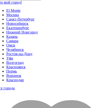
то мой город!
El Monte
Москва
Санкт-Петербург
Новосибирск
Екатеринбург
Нижний Новгород
Казань
Самара
Омск
Челябинск
Ростов-на-Дону
Уфа
Волгоград
Красноярск
Пермь
Воронеж
Краснодар
се города