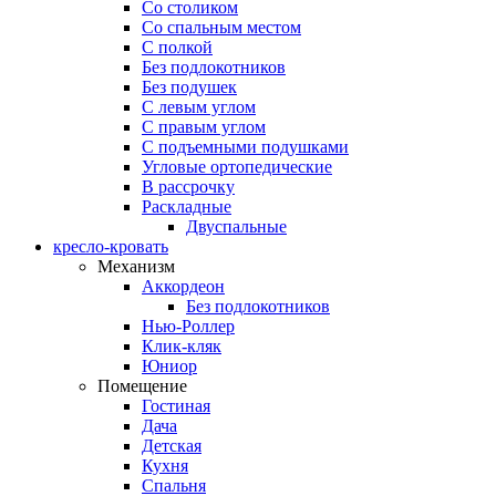
Со столиком
Со спальным местом
С полкой
Без подлокотников
Без подушек
C левым углом
C правым углом
С подъемными подушками
Угловые ортопедические
В рассрочку
Раскладные
Двуспальные
кресло-кровать
Механизм
Аккордеон
Без подлокотников
Нью-Роллер
Клик-кляк
Юниор
Помещение
Гостиная
Дача
Детская
Кухня
Спальня