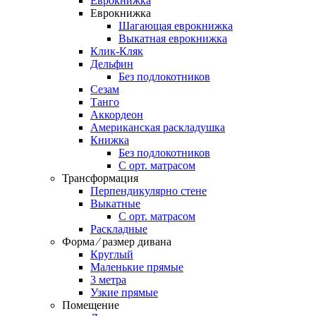
Еврокнижка
Еврокнижка
Шагающая еврокнижка
Выкатная еврокнижка
Клик-Кляк
Дельфин
Без подлокотников
Сезам
Танго
Аккордеон
Американская раскладушка
Книжка
Без подлокотников
С орт. матрасом
Трансформация
Перпендикулярно стене
Выкатные
С орт. матрасом
Раскладные
Форма ⁄ размер дивана
Круглый
Маленькие прямые
3 метра
Узкие прямые
Помещение