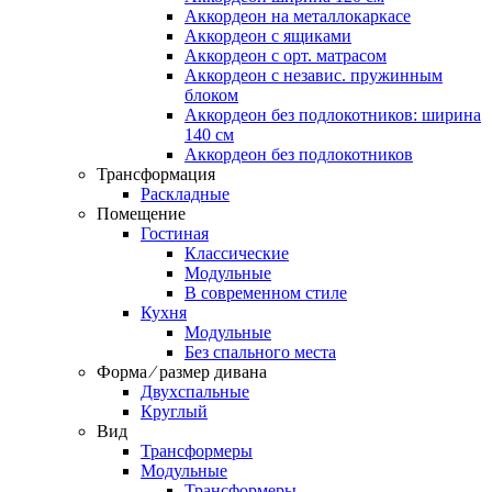
Аккордеон на металлокаркасе
Аккордеон c ящиками
Аккордеон c орт. матрасом
Аккордеон c независ. пружинным
блоком
Аккордеон без подлокотников: ширина
140 см
Аккордеон без подлокотников
Трансформация
Раскладные
Помещение
Гостиная
Классические
Модульные
В современном стиле
Кухня
Модульные
Без спального места
Форма ⁄ размер дивана
Двухспальные
Круглый
Вид
Трансформеры
Модульные
Трансформеры