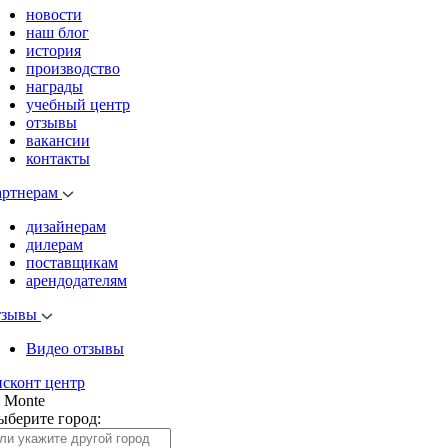
новости
наш блог
история
производство
награды
учебный центр
отзывы
вакансии
контакты
артнерам
дизайнерам
дилерам
поставщикам
арендодателям
тзывы
Видео отзывы
исконт центр
l Monte
ыберите город: