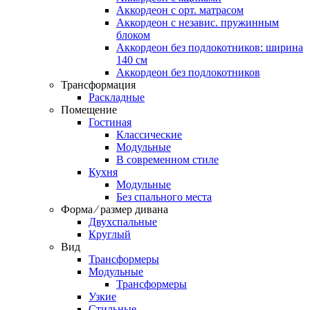
Аккордеон c орт. матрасом
Аккордеон c независ. пружинным
блоком
Аккордеон без подлокотников: ширина
140 см
Аккордеон без подлокотников
Трансформация
Раскладные
Помещение
Гостиная
Классические
Модульные
В современном стиле
Кухня
Модульные
Без спального места
Форма ⁄ размер дивана
Двухспальные
Круглый
Вид
Трансформеры
Модульные
Трансформеры
Узкие
Стильные