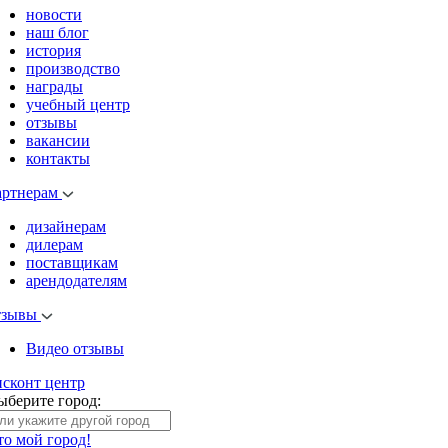
новости
наш блог
история
производство
награды
учебный центр
отзывы
вакансии
контакты
артнерам
дизайнерам
дилерам
поставщикам
арендодателям
тзывы
Видео отзывы
исконт центр
ыберите город:
то мой город!