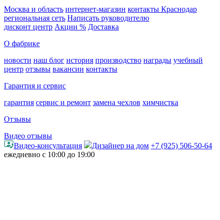
Москва и область
интернет-магазин
контакты Краснодар
региональная сеть
Написать руководителю
дисконт центр
Акции %
Доставка
О фабрике
новости
наш блог
история
производство
награды
учебный
центр
отзывы
вакансии
контакты
Гарантия и сервис
гарантия
сервис и ремонт
замена чехлов
химчистка
Отзывы
Видео отзывы
Видео-консультация
Дизайнер на дом
+7 (925) 506-50-64
ежедневно с 10:00 до 19:00