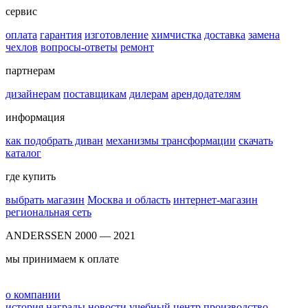
сервис
оплата
гарантия
изготовление
химчистка
доставка
замена
чехлов
вопросы-ответы
ремонт
партнерам
дизайнерам
поставщикам
дилерам
арендодателям
информация
как подобрать диван
механизмы трансформации
скачать
каталог
где купить
выбрать магазин
Москва и область
интернет-магазин
региональная сеть
ANDERSSEN 2000 — 2021
мы принимаем к оплате
о компании
история
награды
новости
учебный центр
производство