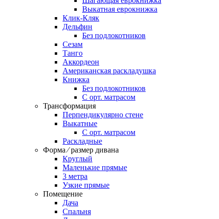
Шагающая еврокнижка
Выкатная еврокнижка
Клик-Кляк
Дельфин
Без подлокотников
Сезам
Танго
Аккордеон
Американская раскладушка
Книжка
Без подлокотников
С орт. матрасом
Трансформация
Перпендикулярно стене
Выкатные
С орт. матрасом
Раскладные
Форма ⁄ размер дивана
Круглый
Маленькие прямые
3 метра
Узкие прямые
Помещение
Дача
Спальня