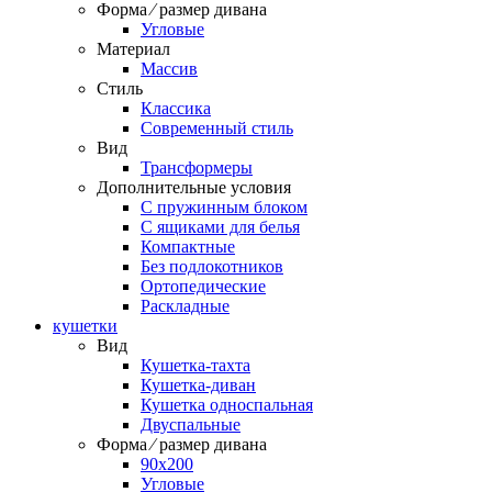
Форма ⁄ размер дивана
Угловые
Материал
Массив
Стиль
Классика
Современный стиль
Вид
Трансформеры
Дополнительные условия
С пружинным блоком
С ящиками для белья
Компактные
Без подлокотников
Ортопедические
Раскладные
кушетки
Вид
Кушетка-тахта
Кушетка-диван
Кушетка односпальная
Двуспальные
Форма ⁄ размер дивана
90х200
Угловые