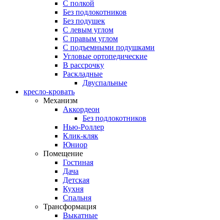
С полкой
Без подлокотников
Без подушек
C левым углом
C правым углом
С подъемными подушками
Угловые ортопедические
В рассрочку
Раскладные
Двуспальные
кресло-кровать
Механизм
Аккордеон
Без подлокотников
Нью-Роллер
Клик-кляк
Юниор
Помещение
Гостиная
Дача
Детская
Кухня
Спальня
Трансформация
Выкатные