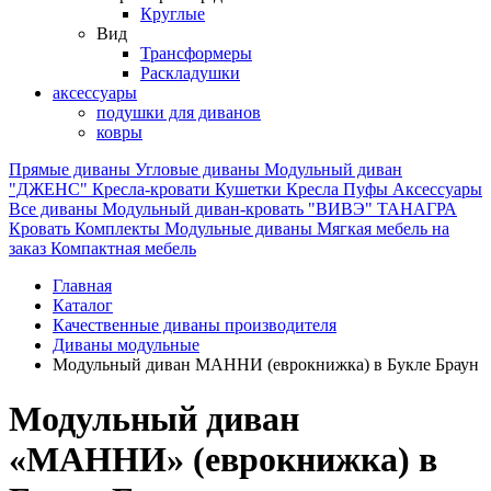
Круглые
Вид
Трансформеры
Раскладушки
аксессуары
подушки для диванов
ковры
Прямые диваны
Угловые диваны
Модульный диван
"ДЖЕНС"
Кресла-кровати
Кушетки
Кресла
Пуфы
Аксессуары
Все диваны
Модульный диван-кровать "ВИВЭ"
ТАНАГРА
Кровать
Комплекты
Модульные диваны
Мягкая мебель на
заказ
Компактная мебель
Главная
Каталог
Качественные диваны производителя
Диваны модульные
Модульный диван МАННИ (еврокнижка) в Букле Браун
Модульный диван
«МАННИ» (еврокнижка) в