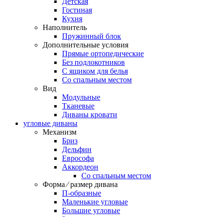
Детская
Гостиная
Кухня
Наполнитель
Пружинный блок
Дополнительные условия
Прямые ортопедические
Без подлокотников
С ящиком для белья
Со спальным местом
Вид
Модульные
Тканевые
Диваны кровати
угловые диваны
Механизм
Бриз
Дельфин
Еврософа
Аккордеон
Со спальным местом
Форма ⁄ размер дивана
П-образные
Маленькие угловые
Большие угловые