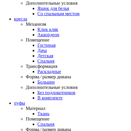
Дополнительные условия
Ящик для белья
Со спальным местом
кресла
Механизм
Клик кляк
Аккордеон
Помещение
Гостиная
Дача
Детская
Спальня
Трансформация
Раскладные
Форма ⁄ размер дивана
Большие
Дополнительные условия
Без подлокотников
В комплекте
пуфы
Материал
Ткань
Помещение
Спальня
Форма ⁄ размер дивана