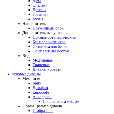
Дача
Спальня
Детская
Гостиная
Кухня
Наполнитель
Пружинный блок
Дополнительные условия
Прямые ортопедические
Без подлокотников
С ящиком для белья
Со спальным местом
Вид
Модульные
Тканевые
Диваны кровати
угловые диваны
Механизм
Бриз
Дельфин
Еврософа
Аккордеон
Со спальным местом
Форма ⁄ размер дивана
П-образные