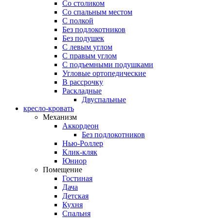
Со столиком
Со спальным местом
С полкой
Без подлокотников
Без подушек
C левым углом
C правым углом
С подъемными подушками
Угловые ортопедические
В рассрочку
Раскладные
Двуспальные
кресло-кровать
Механизм
Аккордеон
Без подлокотников
Нью-Роллер
Клик-кляк
Юниор
Помещение
Гостиная
Дача
Детская
Кухня
Спальня