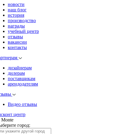
новости
наш блог
история
производство
награды
учебный центр
отзывы
вакансии
контакты
артнерам
дизайнерам
дилерам
поставщикам
арендодателям
тзывы
Видео отзывы
исконт центр
l Monte
ыберите город: