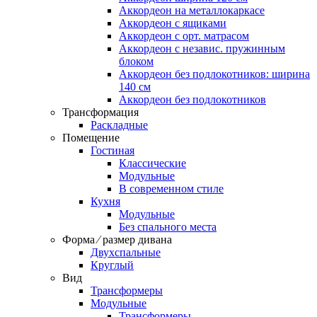
Аккордеон на металлокаркасе
Аккордеон c ящиками
Аккордеон c орт. матрасом
Аккордеон c независ. пружинным
блоком
Аккордеон без подлокотников: ширина
140 см
Аккордеон без подлокотников
Трансформация
Раскладные
Помещение
Гостиная
Классические
Модульные
В современном стиле
Кухня
Модульные
Без спального места
Форма ⁄ размер дивана
Двухспальные
Круглый
Вид
Трансформеры
Модульные
Трансформеры