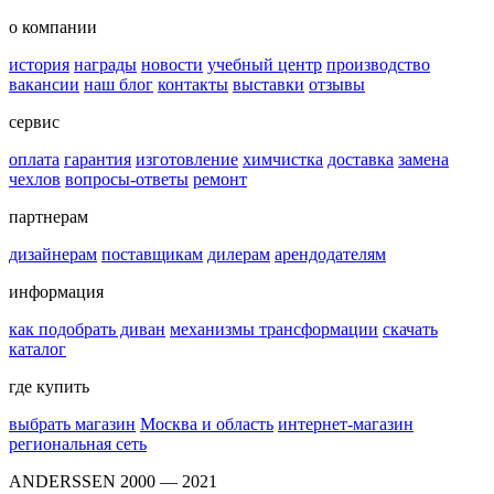
о компании
история
награды
новости
учебный центр
производство
вакансии
наш блог
контакты
выставки
отзывы
сервис
оплата
гарантия
изготовление
химчистка
доставка
замена
чехлов
вопросы-ответы
ремонт
партнерам
дизайнерам
поставщикам
дилерам
арендодателям
информация
как подобрать диван
механизмы трансформации
скачать
каталог
где купить
выбрать магазин
Москва и область
интернет-магазин
региональная сеть
ANDERSSEN 2000 — 2021