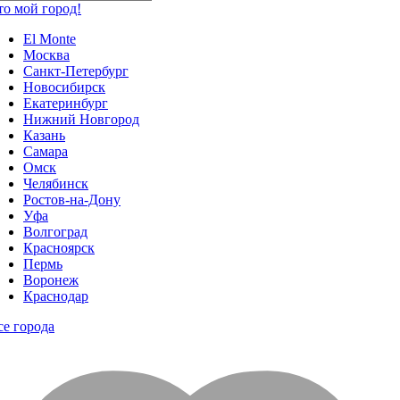
то мой город!
El Monte
Москва
Санкт-Петербург
Новосибирск
Екатеринбург
Нижний Новгород
Казань
Самара
Омск
Челябинск
Ростов-на-Дону
Уфа
Волгоград
Красноярск
Пермь
Воронеж
Краснодар
се города