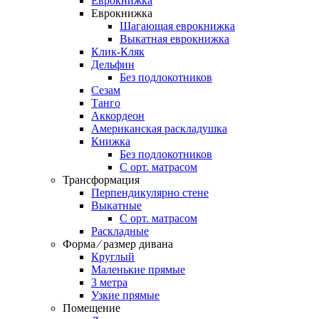
Еврокнижка
Еврокнижка
Шагающая еврокнижка
Выкатная еврокнижка
Клик-Кляк
Дельфин
Без подлокотников
Сезам
Танго
Аккордеон
Американская раскладушка
Книжка
Без подлокотников
С орт. матрасом
Трансформация
Перпендикулярно стене
Выкатные
С орт. матрасом
Раскладные
Форма ⁄ размер дивана
Круглый
Маленькие прямые
3 метра
Узкие прямые
Помещение