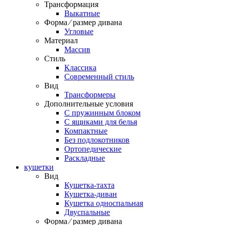
Трансформация
Выкатные
Форма ⁄ размер дивана
Угловые
Материал
Массив
Стиль
Классика
Современный стиль
Вид
Трансформеры
Дополнительные условия
С пружинным блоком
С ящиками для белья
Компактные
Без подлокотников
Ортопедические
Раскладные
кушетки
Вид
Кушетка-тахта
Кушетка-диван
Кушетка односпальная
Двуспальные
Форма ⁄ размер дивана