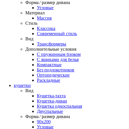
Форма ⁄ размер дивана
Угловые
Материал
Массив
Стиль
Классика
Современный стиль
Вид
Трансформеры
Дополнительные условия
С пружинным блоком
С ящиками для белья
Компактные
Без подлокотников
Ортопедические
Раскладные
кушетки
Вид
Кушетка-тахта
Кушетка-диван
Кушетка односпальная
Двуспальные
Форма ⁄ размер дивана
90х200
Угловые