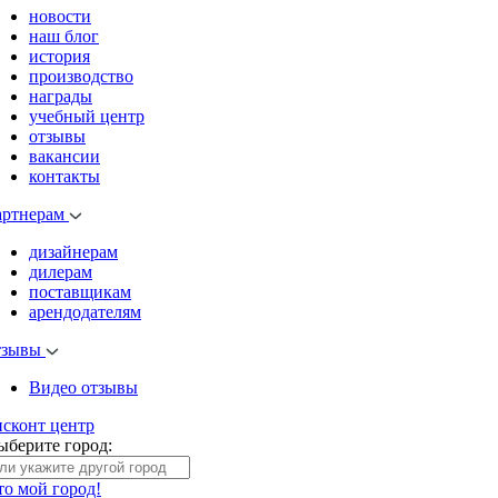
новости
наш блог
история
производство
награды
учебный центр
отзывы
вакансии
контакты
артнерам
дизайнерам
дилерам
поставщикам
арендодателям
тзывы
Видео отзывы
исконт центр
ыберите город:
то мой город!