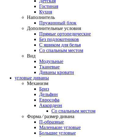
Детская
Гостиная
Кухня
Наполнитель
Пружинный блок
Дополнительные условия
Прямые ортопедические
Без подлокотников
С ящиком для белья
Со спальным местом
Вид
Модульные
Тканевые
Диваны кровати
угловые диваны
Механизм
Бриз
Дельфин
Еврософа
Аккордеон
Со спальным местом
Форма ⁄ размер дивана
П-образные
Маленькие угловые
Большие угловые