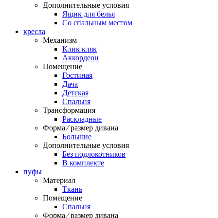
Дополнительные условия
Ящик для белья
Со спальным местом
кресла
Механизм
Клик кляк
Аккордеон
Помещение
Гостиная
Дача
Детская
Спальня
Трансформация
Раскладные
Форма ⁄ размер дивана
Большие
Дополнительные условия
Без подлокотников
В комплекте
пуфы
Материал
Ткань
Помещение
Спальня
Форма ⁄ размер дивана