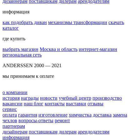
дизайнерам
поставщикам
дилерам
арендодателям
информация
как подобрать диван
механизмы трансформации
скачать
каталог
где купить
выбрать магазин
Москва и область
интернет-магазин
региональная сеть
ANDERSSEN 2000 — 2021
мы принимаем к оплате
о компании
история
награды
новости
учебный центр
производство
вакансии
наш блог
контакты
выставки
отзывы
сервис
оплата
гарантия
изготовление
химчистка
доставка
замена
чехлов
вопросы-ответы
ремонт
партнерам
дизайнерам
поставщикам
дилерам
арендодателям
информация