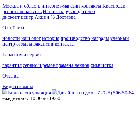
Москва и область
интернет-магазин
контакты Краснодар
региональная сеть
Написать руководителю
дисконт центр
Акции %
Доставка
О фабрике
новости
наш блог
история
производство
награды
учебный
центр
отзывы
вакансии
контакты
Гарантия и сервис
гарантия
сервис и ремонт
замена чехлов
химчистка
Отзывы
Видео отзывы
Видео-консультация
Дизайнер на дом
+7 (925) 506-50-64
ежедневно с 10:00 до 19:00