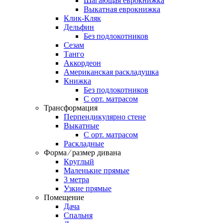
Шагающая еврокнижка
Выкатная еврокнижка
Клик-Кляк
Дельфин
Без подлокотников
Сезам
Танго
Аккордеон
Американская раскладушка
Книжка
Без подлокотников
С орт. матрасом
Трансформация
Перпендикулярно стене
Выкатные
С орт. матрасом
Раскладные
Форма ⁄ размер дивана
Круглый
Маленькие прямые
3 метра
Узкие прямые
Помещение
Дача
Спальня