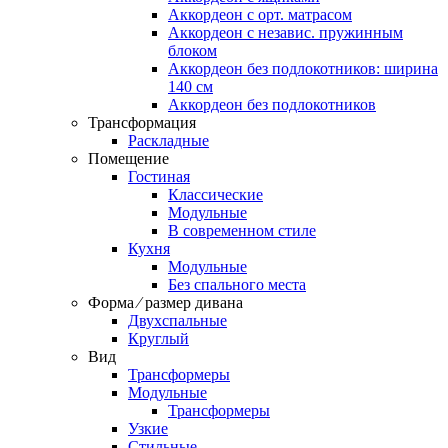
Аккордеон c орт. матрасом
Аккордеон c независ. пружинным
блоком
Аккордеон без подлокотников: ширина
140 см
Аккордеон без подлокотников
Трансформация
Раскладные
Помещение
Гостиная
Классические
Модульные
В современном стиле
Кухня
Модульные
Без спального места
Форма ⁄ размер дивана
Двухспальные
Круглый
Вид
Трансформеры
Модульные
Трансформеры
Узкие
Стильные