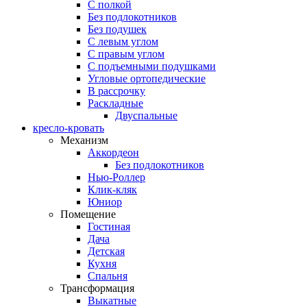
С полкой
Без подлокотников
Без подушек
C левым углом
C правым углом
С подъемными подушками
Угловые ортопедические
В рассрочку
Раскладные
Двуспальные
кресло-кровать
Механизм
Аккордеон
Без подлокотников
Нью-Роллер
Клик-кляк
Юниор
Помещение
Гостиная
Дача
Детская
Кухня
Спальня
Трансформация
Выкатные