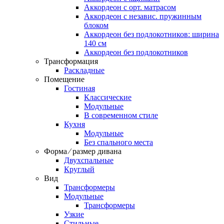
Аккордеон c орт. матрасом
Аккордеон c независ. пружинным
блоком
Аккордеон без подлокотников: ширина
140 см
Аккордеон без подлокотников
Трансформация
Раскладные
Помещение
Гостиная
Классические
Модульные
В современном стиле
Кухня
Модульные
Без спального места
Форма ⁄ размер дивана
Двухспальные
Круглый
Вид
Трансформеры
Модульные
Трансформеры
Узкие
Стильные