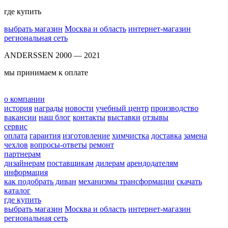
где купить
выбрать магазин
Москва и область
интернет-магазин
региональная сеть
ANDERSSEN 2000 — 2021
мы принимаем к оплате
о компании
история
награды
новости
учебный центр
производство
вакансии
наш блог
контакты
выставки
отзывы
сервис
оплата
гарантия
изготовление
химчистка
доставка
замена
чехлов
вопросы-ответы
ремонт
партнерам
дизайнерам
поставщикам
дилерам
арендодателям
информация
как подобрать диван
механизмы трансформации
скачать
каталог
где купить
выбрать магазин
Москва и область
интернет-магазин
региональная сеть