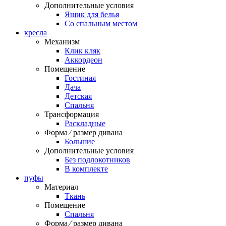
Дополнительные условия
Ящик для белья
Со спальным местом
кресла
Механизм
Клик кляк
Аккордеон
Помещение
Гостиная
Дача
Детская
Спальня
Трансформация
Раскладные
Форма ⁄ размер дивана
Большие
Дополнительные условия
Без подлокотников
В комплекте
пуфы
Материал
Ткань
Помещение
Спальня
Форма ⁄ размер дивана