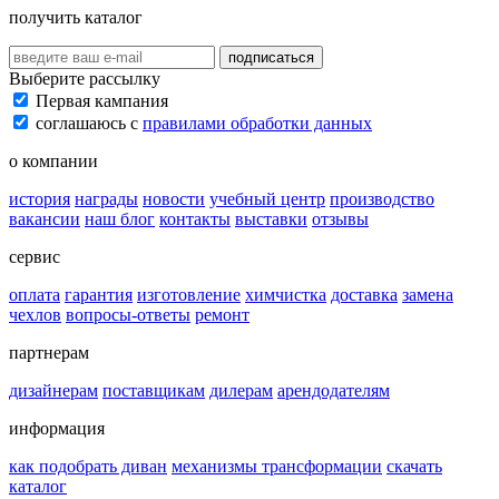
получить каталог
подписаться
Выберите рассылку
Первая кампания
соглашаюсь с
правилами обработки данных
о компании
история
награды
новости
учебный центр
производство
вакансии
наш блог
контакты
выставки
отзывы
сервис
оплата
гарантия
изготовление
химчистка
доставка
замена
чехлов
вопросы-ответы
ремонт
партнерам
дизайнерам
поставщикам
дилерам
арендодателям
информация
как подобрать диван
механизмы трансформации
скачать
каталог