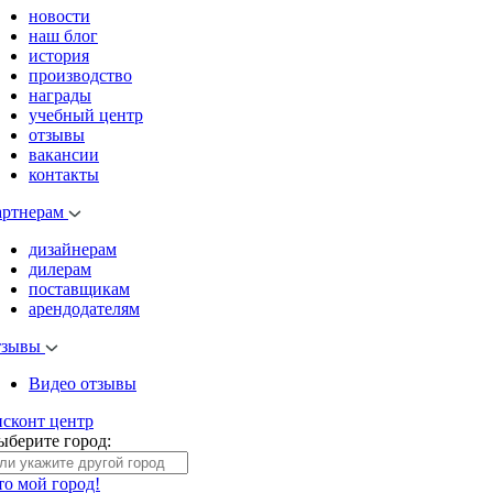
новости
наш блог
история
производство
награды
учебный центр
отзывы
вакансии
контакты
артнерам
дизайнерам
дилерам
поставщикам
арендодателям
тзывы
Видео отзывы
исконт центр
ыберите город:
то мой город!