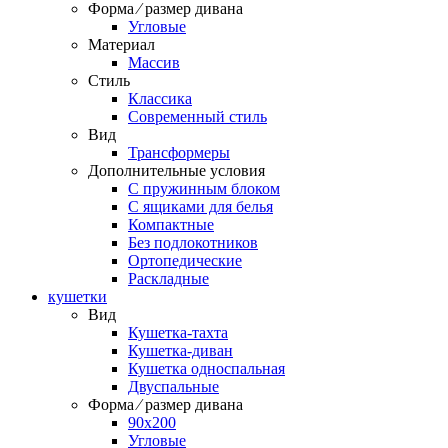
Форма ⁄ размер дивана
Угловые
Материал
Массив
Стиль
Классика
Современный стиль
Вид
Трансформеры
Дополнительные условия
С пружинным блоком
С ящиками для белья
Компактные
Без подлокотников
Ортопедические
Раскладные
кушетки
Вид
Кушетка-тахта
Кушетка-диван
Кушетка односпальная
Двуспальные
Форма ⁄ размер дивана
90х200
Угловые