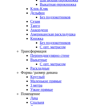
Шагающая еврокнижка
Выкатная еврокнижка
Клик-Кляк
Дельфин
Без подлокотников
Сезам
Танго
Аккордеон
Американская раскладушка
Книжка
Без подлокотников
С орт. матрасом
Трансформация
Перпендикулярно стене
Выкатные
С орт. матрасом
Раскладные
Форма ⁄ размер дивана
Круглый
Маленькие прямые
3 метра
Узкие прямые
Помещение
Дача
Спальня