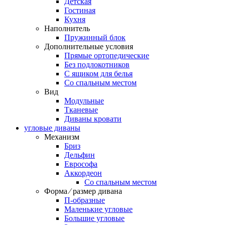
Детская
Гостиная
Кухня
Наполнитель
Пружинный блок
Дополнительные условия
Прямые ортопедические
Без подлокотников
С ящиком для белья
Со спальным местом
Вид
Модульные
Тканевые
Диваны кровати
угловые диваны
Механизм
Бриз
Дельфин
Еврософа
Аккордеон
Со спальным местом
Форма ⁄ размер дивана
П-образные
Маленькие угловые
Большие угловые