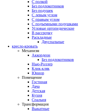
С полкой
Без подлокотников
Без подушек
C левым углом
C правым углом
С подъемными подушками
Угловые ортопедические
В рассрочку
Раскладные
Двуспальные
кресло-кровать
Механизм
Аккордеон
Без подлокотников
Нью-Роллер
Клик-кляк
Юниор
Помещение
Гостиная
Дача
Детская
Кухня
Спальня
Трансформация
Выкатные