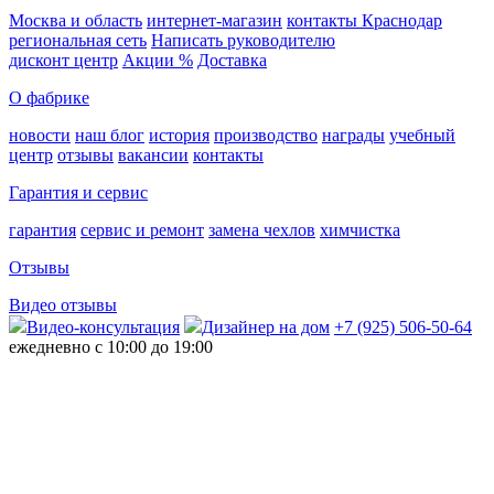
Москва и область
интернет-магазин
контакты Краснодар
региональная сеть
Написать руководителю
дисконт центр
Акции %
Доставка
О фабрике
новости
наш блог
история
производство
награды
учебный
центр
отзывы
вакансии
контакты
Гарантия и сервис
гарантия
сервис и ремонт
замена чехлов
химчистка
Отзывы
Видео отзывы
Видео-консультация
Дизайнер на дом
+7 (925) 506-50-64
ежедневно с 10:00 до 19:00