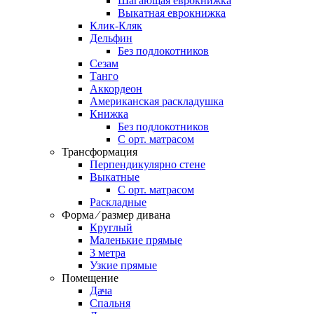
Шагающая еврокнижка
Выкатная еврокнижка
Клик-Кляк
Дельфин
Без подлокотников
Сезам
Танго
Аккордеон
Американская раскладушка
Книжка
Без подлокотников
С орт. матрасом
Трансформация
Перпендикулярно стене
Выкатные
С орт. матрасом
Раскладные
Форма ⁄ размер дивана
Круглый
Маленькие прямые
3 метра
Узкие прямые
Помещение
Дача
Спальня