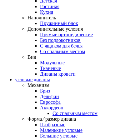
Детская
Гостиная
Кухня
Наполнитель
Пружинный блок
Дополнительные условия
Прямые ортопедические
Без подлокотников
С ящиком для белья
Со спальным местом
Вид
Модульные
Тканевые
Диваны кровати
угловые диваны
Механизм
Бриз
Дельфин
Еврософа
Аккордеон
Со спальным местом
Форма ⁄ размер дивана
П-образные
Маленькие угловые
Большие угловые