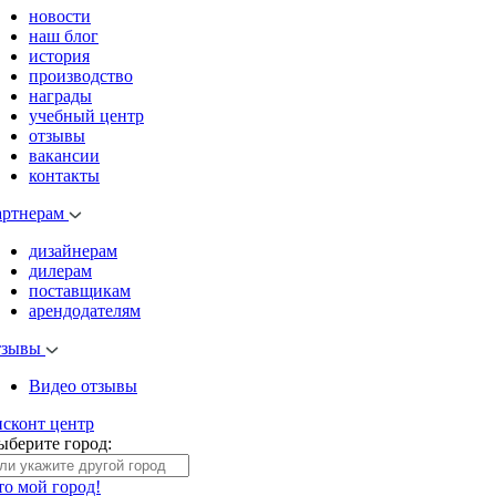
новости
наш блог
история
производство
награды
учебный центр
отзывы
вакансии
контакты
артнерам
дизайнерам
дилерам
поставщикам
арендодателям
тзывы
Видео отзывы
исконт центр
ыберите город:
то мой город!