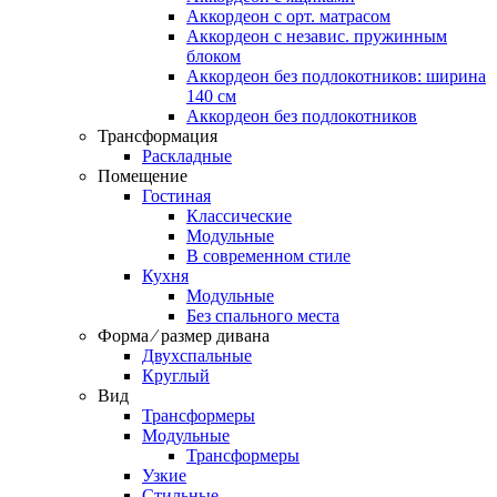
Аккордеон c орт. матрасом
Аккордеон c независ. пружинным
блоком
Аккордеон без подлокотников: ширина
140 см
Аккордеон без подлокотников
Трансформация
Раскладные
Помещение
Гостиная
Классические
Модульные
В современном стиле
Кухня
Модульные
Без спального места
Форма ⁄ размер дивана
Двухспальные
Круглый
Вид
Трансформеры
Модульные
Трансформеры
Узкие
Стильные