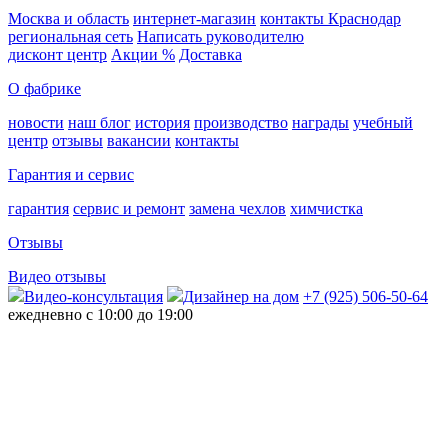
Москва и область
интернет-магазин
контакты Краснодар
региональная сеть
Написать руководителю
дисконт центр
Акции %
Доставка
О фабрике
новости
наш блог
история
производство
награды
учебный
центр
отзывы
вакансии
контакты
Гарантия и сервис
гарантия
сервис и ремонт
замена чехлов
химчистка
Отзывы
Видео отзывы
Видео-консультация
Дизайнер на дом
+7 (925) 506-50-64
ежедневно с 10:00 до 19:00