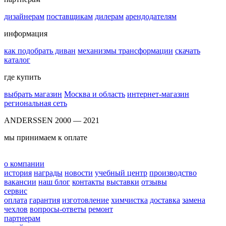
дизайнерам
поставщикам
дилерам
арендодателям
информация
как подобрать диван
механизмы трансформации
скачать
каталог
где купить
выбрать магазин
Москва и область
интернет-магазин
региональная сеть
ANDERSSEN 2000 — 2021
мы принимаем к оплате
о компании
история
награды
новости
учебный центр
производство
вакансии
наш блог
контакты
выставки
отзывы
сервис
оплата
гарантия
изготовление
химчистка
доставка
замена
чехлов
вопросы-ответы
ремонт
партнерам