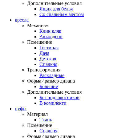
Дополнительные условия
Ящик для белья
Со спальным местом
кресла
Механизм
Клик кляк
Аккордеон
Помещение
Гостиная
Дача
Детская
Спальня
Трансформация
Раскладные
Форма ⁄ размер дивана
Большие
Дополнительные условия
Без подлокотников
В комплекте
пуфы
Материал
Ткань
Помещение
Спальня
Форма ⁄ размер дивана