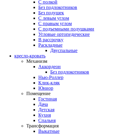
С полкой
Без подлокотников
Без подушек
C левым углом
C правым углом
С подъемными подушками
Угловые ортопедические
В рассрочку
Раскладные
Двуспальные
кресло-кровать
Механизм
Аккордеон
Без подлокотников
Нью-Роллер
Клик-кляк
Юниор
Помещение
Гостиная
Дача
Детская
Кухня
Спальня
Трансформация
Выкатные