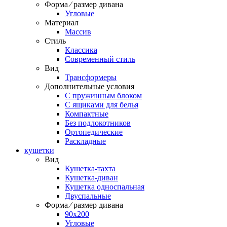
Форма ⁄ размер дивана
Угловые
Материал
Массив
Стиль
Классика
Современный стиль
Вид
Трансформеры
Дополнительные условия
С пружинным блоком
С ящиками для белья
Компактные
Без подлокотников
Ортопедические
Раскладные
кушетки
Вид
Кушетка-тахта
Кушетка-диван
Кушетка односпальная
Двуспальные
Форма ⁄ размер дивана
90х200
Угловые