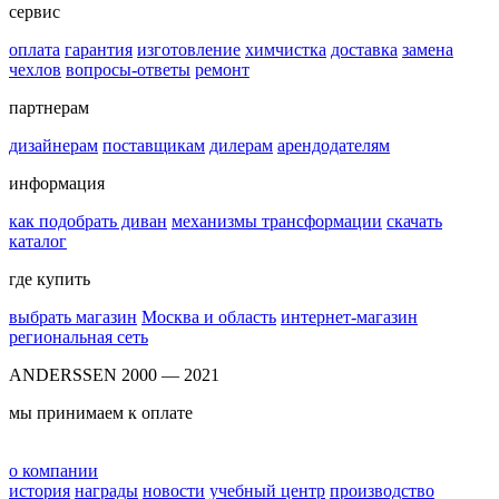
сервис
оплата
гарантия
изготовление
химчистка
доставка
замена
чехлов
вопросы-ответы
ремонт
партнерам
дизайнерам
поставщикам
дилерам
арендодателям
информация
как подобрать диван
механизмы трансформации
скачать
каталог
где купить
выбрать магазин
Москва и область
интернет-магазин
региональная сеть
ANDERSSEN 2000 — 2021
мы принимаем к оплате
о компании
история
награды
новости
учебный центр
производство