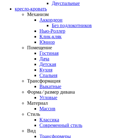
Двуспальные
кресло-кровать
Механизм
Аккордеон
Без подлокотников
Нью-Роллер
Клик-кляк
Юниор
Помещение
Гостиная
Дача
Детская
Кухня
Спальня
Трансформация
Выкатные
Форма ⁄ размер дивана
Угловые
Материал
Массив
Стиль
Классика
Современный стиль
Вид
Трансформеры