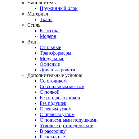
Наполнитель
Пружинный блок
Материал
Ткань
Стиль
Классика
Модерн
Вид
Стильные
Трансформеры
Модульные
Офисные
Диваны-кровати
Дополнительные условия
Со столиком
Со спальным местом
С полкой
Без подлокотников
Без подушек
C левым углом
C правым углом
С подъемными подушками
Угловые ортопедические
В рассрочку
Раскладные