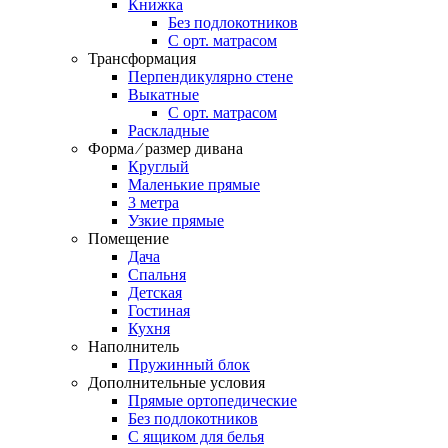
Книжка
Без подлокотников
С орт. матрасом
Трансформация
Перпендикулярно стене
Выкатные
С орт. матрасом
Раскладные
Форма ⁄ размер дивана
Круглый
Маленькие прямые
3 метра
Узкие прямые
Помещение
Дача
Спальня
Детская
Гостиная
Кухня
Наполнитель
Пружинный блок
Дополнительные условия
Прямые ортопедические
Без подлокотников
С ящиком для белья