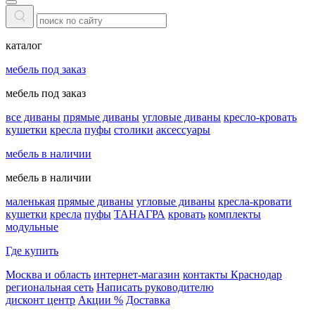
каталог
мебель под заказ
мебель под заказ
все диваны
прямые диваны
угловые диваны
кресло-кровать
кушетки
кресла
пуфы
столики
аксессуары
мебель в наличии
мебель в наличии
маленькая
прямые диваны
угловые диваны
кресла-кровати
кушетки
кресла
пуфы
ТАНАГРА
кровать
комплекты
модульные
Где купить
Москва и область
интернет-магазин
контакты Краснодар
региональная сеть
Написать руководителю
дисконт центр
Акции %
Доставка