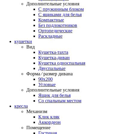
Дополнительные условия
С пружинным блоком
С ящиками для белья
Компактные
Без подлокотников
Ортопедические
Раскладные
кушетки
Вид
Кушетка-тахта
Кушетка-диван
Кушетка односпальная
Двуспальные
Форма ⁄ размер дивана
90х200
Угловые
Дополнительные условия
Ящик для белья
Со спальным местом
кресла
Механизм
Клик кляк
Аккордеон
Помещение
Гостиная