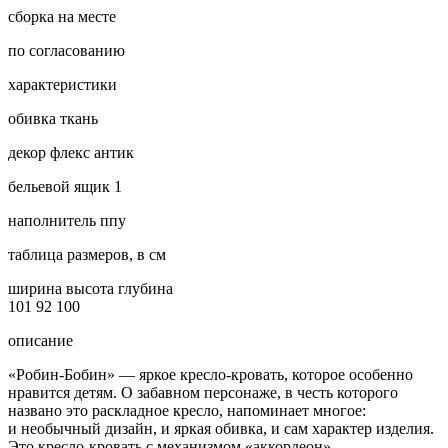
сборка на месте
по согласованию
характеристики
обивка
ткань
декор
флекс антик
бельевой ящик
1
наполнитель
ппу
таблица размеров, в см
ширина
высота
глубина
101
92
100
описание
«Робин-Бобин» — яркое кресло-кровать, которое особенно
нравится детям. О забавном персонаже, в честь которого
названо это раскладное кресло, напоминает многое:
и необычный дизайн, и яркая обивка, и сам характер изделия.
Это кресло-кровать с механизмом «аккордеон»