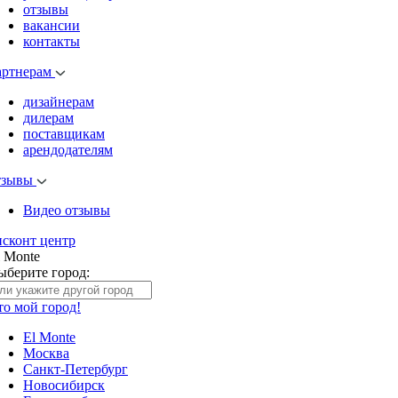
отзывы
вакансии
контакты
артнерам
дизайнерам
дилерам
поставщикам
арендодателям
тзывы
Видео отзывы
исконт центр
l Monte
ыберите город:
то мой город!
El Monte
Москва
Санкт-Петербург
Новосибирск