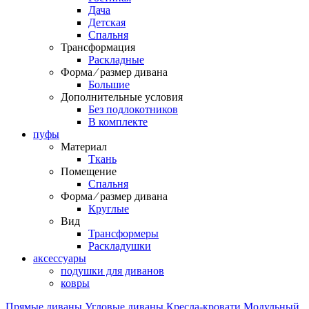
Дача
Детская
Спальня
Трансформация
Раскладные
Форма ⁄ размер дивана
Большие
Дополнительные условия
Без подлокотников
В комплекте
пуфы
Материал
Ткань
Помещение
Спальня
Форма ⁄ размер дивана
Круглые
Вид
Трансформеры
Раскладушки
аксессуары
подушки для диванов
ковры
Прямые диваны
Угловые диваны
Кресла-кровати
Модульный