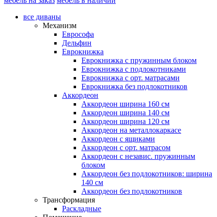
мебель на заказ
мебель в наличии
все диваны
Механизм
Еврософа
Дельфин
Еврокнижка
Еврокнижка с пружинным блоком
Еврокнижка с подлокотниками
Еврокнижка с орт. матрасами
Еврокнижка без подлокотников
Аккордеон
Аккордеон ширина 160 см
Аккордеон ширина 140 см
Аккордеон ширина 120 см
Аккордеон на металлокаркасе
Аккордеон c ящиками
Аккордеон c орт. матрасом
Аккордеон c независ. пружинным
блоком
Аккордеон без подлокотников: ширина
140 см
Аккордеон без подлокотников
Трансформация
Раскладные