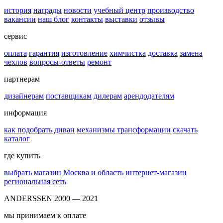
история
награды
новости
учебный центр
производство
вакансии
наш блог
контакты
выставки
отзывы
сервис
оплата
гарантия
изготовление
химчистка
доставка
замена
чехлов
вопросы-ответы
ремонт
партнерам
дизайнерам
поставщикам
дилерам
арендодателям
информация
как подобрать диван
механизмы трансформации
скачать
каталог
где купить
выбрать магазин
Москва и область
интернет-магазин
региональная сеть
ANDERSSEN 2000 — 2021
мы принимаем к оплате