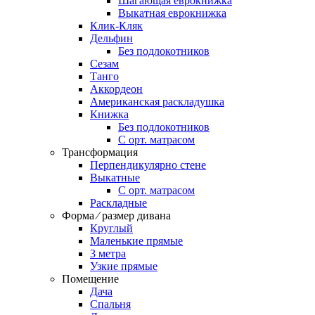
Шагающая еврокнижка
Выкатная еврокнижка
Клик-Кляк
Дельфин
Без подлокотников
Сезам
Танго
Аккордеон
Американская раскладушка
Книжка
Без подлокотников
С орт. матрасом
Трансформация
Перпендикулярно стене
Выкатные
С орт. матрасом
Раскладные
Форма ⁄ размер дивана
Круглый
Маленькие прямые
3 метра
Узкие прямые
Помещение
Дача
Спальня