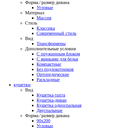
Форма ⁄ размер дивана
Угловые
Материал
Массив
Стиль
Классика
Современный стиль
Вид
Трансформеры
Дополнительные условия
С пружинным блоком
С ящиками для белья
Компактные
Без подлокотников
Ортопедические
Раскладные
кушетки
Вид
Кушетка-тахта
Кушетка-диван
Кушетка односпальная
Двуспальные
Форма ⁄ размер дивана
90х200
Угловые