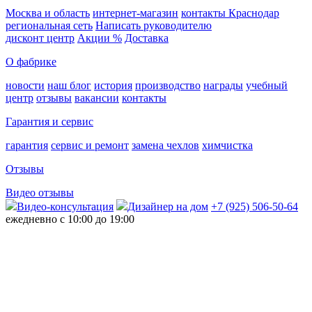
Москва и область
интернет-магазин
контакты Краснодар
региональная сеть
Написать руководителю
дисконт центр
Акции %
Доставка
О фабрике
новости
наш блог
история
производство
награды
учебный
центр
отзывы
вакансии
контакты
Гарантия и сервис
гарантия
сервис и ремонт
замена чехлов
химчистка
Отзывы
Видео отзывы
Видео-консультация
Дизайнер на дом
+7 (925) 506-50-64
ежедневно с 10:00 до 19:00