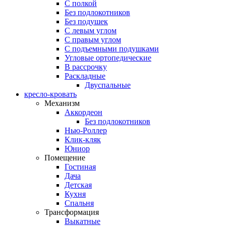
С полкой
Без подлокотников
Без подушек
C левым углом
C правым углом
С подъемными подушками
Угловые ортопедические
В рассрочку
Раскладные
Двуспальные
кресло-кровать
Механизм
Аккордеон
Без подлокотников
Нью-Роллер
Клик-кляк
Юниор
Помещение
Гостиная
Дача
Детская
Кухня
Спальня
Трансформация
Выкатные