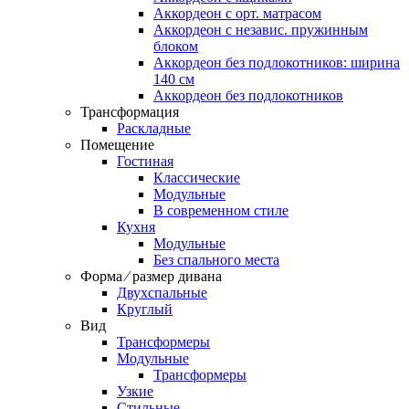
Аккордеон c орт. матрасом
Аккордеон c независ. пружинным
блоком
Аккордеон без подлокотников: ширина
140 см
Аккордеон без подлокотников
Трансформация
Раскладные
Помещение
Гостиная
Классические
Модульные
В современном стиле
Кухня
Модульные
Без спального места
Форма ⁄ размер дивана
Двухспальные
Круглый
Вид
Трансформеры
Модульные
Трансформеры
Узкие
Стильные