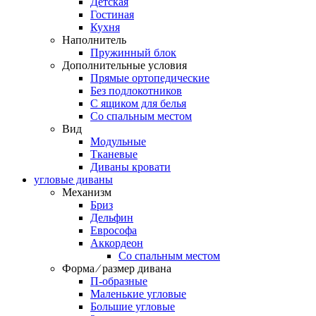
Детская
Гостиная
Кухня
Наполнитель
Пружинный блок
Дополнительные условия
Прямые ортопедические
Без подлокотников
С ящиком для белья
Со спальным местом
Вид
Модульные
Тканевые
Диваны кровати
угловые диваны
Механизм
Бриз
Дельфин
Еврософа
Аккордеон
Со спальным местом
Форма ⁄ размер дивана
П-образные
Маленькие угловые
Большие угловые