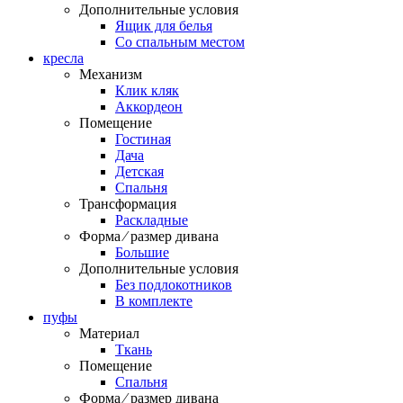
Дополнительные условия
Ящик для белья
Со спальным местом
кресла
Механизм
Клик кляк
Аккордеон
Помещение
Гостиная
Дача
Детская
Спальня
Трансформация
Раскладные
Форма ⁄ размер дивана
Большие
Дополнительные условия
Без подлокотников
В комплекте
пуфы
Материал
Ткань
Помещение
Спальня
Форма ⁄ размер дивана