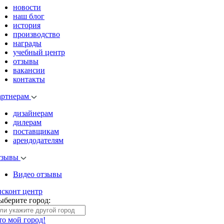
новости
наш блог
история
производство
награды
учебный центр
отзывы
вакансии
контакты
артнерам
дизайнерам
дилерам
поставщикам
арендодателям
тзывы
Видео отзывы
исконт центр
ыберите город:
то мой город!