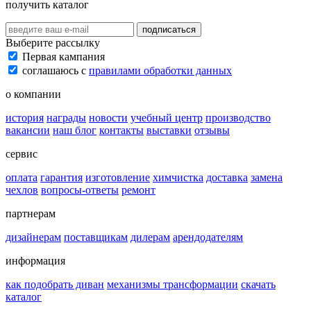
получить каталог
подписаться
Выберите рассылку
Первая кампания
соглашаюсь с
правилами обработки данных
о компании
история
награды
новости
учебный центр
производство
вакансии
наш блог
контакты
выставки
отзывы
сервис
оплата
гарантия
изготовление
химчистка
доставка
замена
чехлов
вопросы-ответы
ремонт
партнерам
дизайнерам
поставщикам
дилерам
арендодателям
информация
как подобрать диван
механизмы трансформации
скачать
каталог