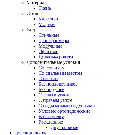
Материал
Ткань
Стиль
Классика
Модерн
Вид
Стильные
Трансформеры
Модульные
Офисные
Диваны-кровати
Дополнительные условия
Со столиком
Со спальным местом
С полкой
Без подлокотников
Без подушек
C левым углом
C правым углом
С подъемными подушками
Угловые ортопедические
В рассрочку
Раскладные
Двуспальные
кресло-кровать