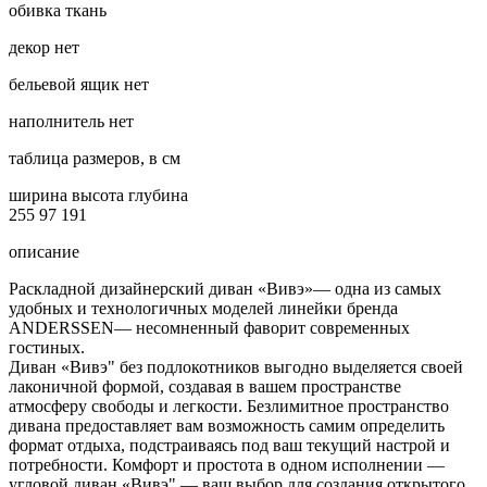
обивка
ткань
декор
нет
бельевой ящик
нет
наполнитель
нет
таблица размеров, в см
ширина
высота
глубина
255
97
191
описание
Раскладной дизайнерский диван «Вивэ»— одна из самых
удобных и технологичных моделей линейки бренда
ANDERSSEN— несомненный фаворит современных
гостиных.
Диван «Вивэ" без подлокотников выгодно выделяется своей
лаконичной формой, создавая в вашем пространстве
атмосферу свободы и легкости. Безлимитное пространство
дивана предоставляет вам возможность самим определить
формат отдыха, подстраиваясь под ваш текущий настрой и
потребности. Комфорт и простота в одном исполнении —
угловой диван «Вивэ" — ваш выбор для создания открытого