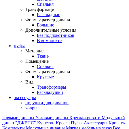
Спальня
Трансформация
Раскладные
Форма ⁄ размер дивана
Большие
Дополнительные условия
Без подлокотников
В комплекте
пуфы
Материал
Ткань
Помещение
Спальня
Форма ⁄ размер дивана
Круглые
Вид
Трансформеры
Раскладушки
аксессуары
подушки для диванов
ковры
Прямые диваны
Угловые диваны
Кресла-кровати
Модульный
диван "ДЖЕНС"
Кушетки
Кресла
Пуфы
Аксессуары
Кровать
Комплекты
Модульные диваны
Мягкая мебель на заказ
Все