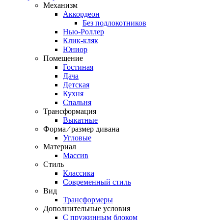
Механизм
Аккордеон
Без подлокотников
Нью-Роллер
Клик-кляк
Юниор
Помещение
Гостиная
Дача
Детская
Кухня
Спальня
Трансформация
Выкатные
Форма ⁄ размер дивана
Угловые
Материал
Массив
Стиль
Классика
Современный стиль
Вид
Трансформеры
Дополнительные условия
С пружинным блоком