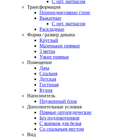
С орт. матрасом
Трансформация
Перпендикулярно стене
Выкатные
С орт. матрасом
Раскладные
Форма ⁄ размер дивана
Круглый
Маленькие прямые
3 метра
Узкие прямые
Помещение
Дача
Спальня
Детская
Гостиная
Кухня
Наполнитель
Пружинный блок
Дополнительные условия
Прямые ортопедические
Без подлокотников
С ящиком для белья
Со спальным местом
Вид