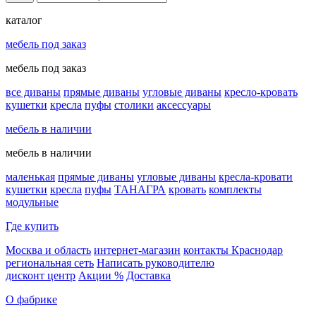
каталог
мебель под заказ
мебель под заказ
все диваны
прямые диваны
угловые диваны
кресло-кровать
кушетки
кресла
пуфы
столики
аксессуары
мебель в наличии
мебель в наличии
маленькая
прямые диваны
угловые диваны
кресла-кровати
кушетки
кресла
пуфы
ТАНАГРА
кровать
комплекты
модульные
Где купить
Москва и область
интернет-магазин
контакты Краснодар
региональная сеть
Написать руководителю
дисконт центр
Акции %
Доставка
О фабрике