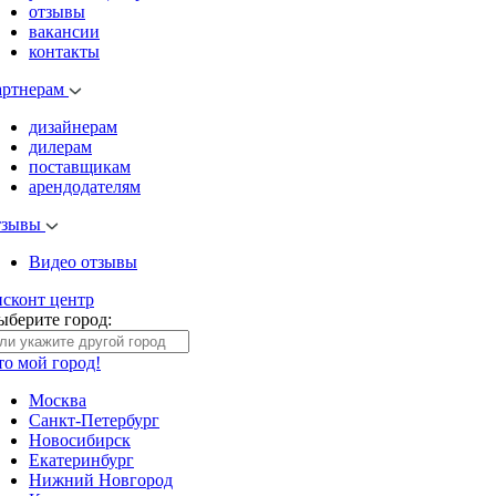
отзывы
вакансии
контакты
артнерам
дизайнерам
дилерам
поставщикам
арендодателям
тзывы
Видео отзывы
исконт центр
ыберите город:
то мой город!
Москва
Санкт-Петербург
Новосибирск
Екатеринбург
Нижний Новгород