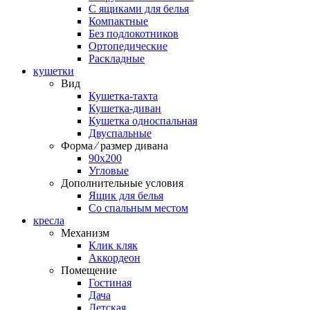
С ящиками для белья
Компактные
Без подлокотников
Ортопедические
Раскладные
кушетки
Вид
Кушетка-тахта
Кушетка-диван
Кушетка односпальная
Двуспальные
Форма ⁄ размер дивана
90х200
Угловые
Дополнительные условия
Ящик для белья
Со спальным местом
кресла
Механизм
Клик кляк
Аккордеон
Помещение
Гостиная
Дача
Детская