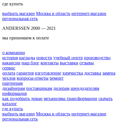
где купить
выбрать магазин
Москва и область
интернет-магазин
региональная сеть
ANDERSSEN 2000 — 2021
мы принимаем к оплате
о компании
история
награды
новости
учебный центр
производство
вакансии
наш блог
контакты
выставки
отзывы
сервис
оплата
гарантия
изготовление
химчистка
доставка
замена
чехлов
вопросы-ответы
ремонт
партнерам
дизайнерам
поставщикам
дилерам
арендодателям
информация
как подобрать диван
механизмы трансформации
скачать
каталог
где купить
выбрать магазин
Москва и область
интернет-магазин
региональная сеть