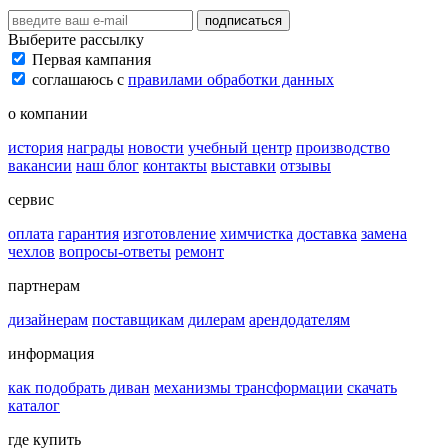
подписаться
Выберите рассылку
Первая кампания
соглашаюсь с
правилами обработки данных
о компании
история
награды
новости
учебный центр
производство
вакансии
наш блог
контакты
выставки
отзывы
сервис
оплата
гарантия
изготовление
химчистка
доставка
замена
чехлов
вопросы-ответы
ремонт
партнерам
дизайнерам
поставщикам
дилерам
арендодателям
информация
как подобрать диван
механизмы трансформации
скачать
каталог
где купить