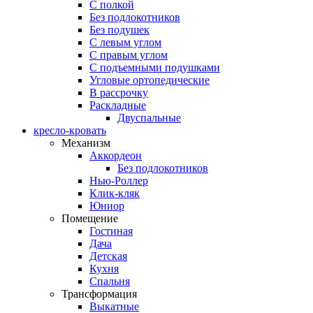
С полкой
Без подлокотников
Без подушек
C левым углом
C правым углом
С подъемными подушками
Угловые ортопедические
В рассрочку
Раскладные
Двуспальные
кресло-кровать
Механизм
Аккордеон
Без подлокотников
Нью-Роллер
Клик-кляк
Юниор
Помещение
Гостиная
Дача
Детская
Кухня
Спальня
Трансформация
Выкатные