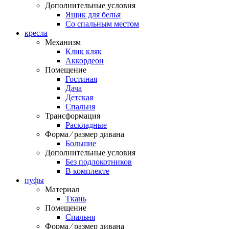
Дополнительные условия
Ящик для белья
Со спальным местом
кресла
Механизм
Клик кляк
Аккордеон
Помещение
Гостиная
Дача
Детская
Спальня
Трансформация
Раскладные
Форма ⁄ размер дивана
Большие
Дополнительные условия
Без подлокотников
В комплекте
пуфы
Материал
Ткань
Помещение
Спальня
Форма ⁄ размер дивана