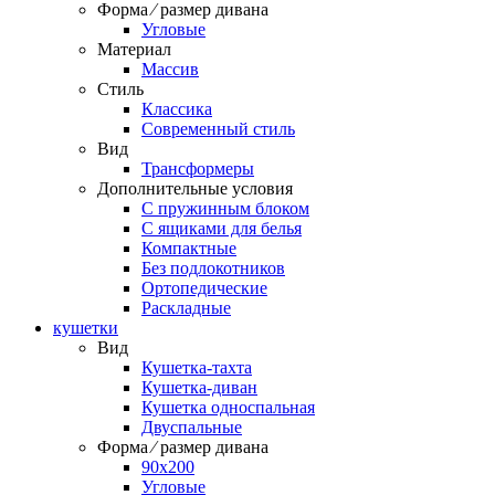
Форма ⁄ размер дивана
Угловые
Материал
Массив
Стиль
Классика
Современный стиль
Вид
Трансформеры
Дополнительные условия
С пружинным блоком
С ящиками для белья
Компактные
Без подлокотников
Ортопедические
Раскладные
кушетки
Вид
Кушетка-тахта
Кушетка-диван
Кушетка односпальная
Двуспальные
Форма ⁄ размер дивана
90х200
Угловые