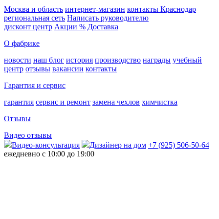
Москва и область
интернет-магазин
контакты Краснодар
региональная сеть
Написать руководителю
дисконт центр
Акции %
Доставка
О фабрике
новости
наш блог
история
производство
награды
учебный
центр
отзывы
вакансии
контакты
Гарантия и сервис
гарантия
сервис и ремонт
замена чехлов
химчистка
Отзывы
Видео отзывы
Видео-консультация
Дизайнер на дом
+7 (925) 506-50-64
ежедневно с 10:00 до 19:00