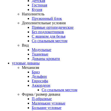
Детская
Гостиная
Кухня
Наполнитель
Пружинный блок
Дополнительные условия
Прямые ортопедические
Без подлокотников
С ящиком для белья
Со спальным местом
Вид
Модульные
Тканевые
Диваны кровати
угловые диваны
Механизм
Бриз
Дельфин
Еврософа
Аккордеон
Со спальным местом
Форма ⁄ размер дивана
П-образные
Маленькие угловые
Большие угловые