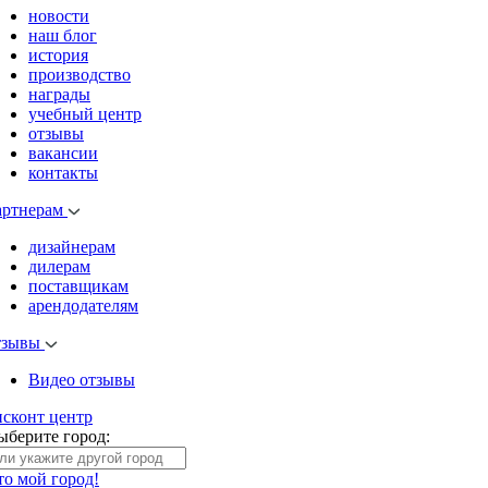
новости
наш блог
история
производство
награды
учебный центр
отзывы
вакансии
контакты
артнерам
дизайнерам
дилерам
поставщикам
арендодателям
тзывы
Видео отзывы
исконт центр
ыберите город:
то мой город!