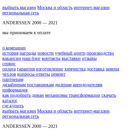
выбрать магазин
Москва и область
интернет-магазин
региональная сеть
ANDERSSEN 2000 — 2021
мы принимаем к оплате
о компании
история
награды
новости
учебный центр
производство
вакансии
наш блог
контакты
выставки
отзывы
сервис
оплата
гарантия
изготовление
химчистка
доставка
замена
чехлов
вопросы-ответы
ремонт
партнерам
дизайнерам
поставщикам
дилерам
арендодателям
информация
как подобрать диван
механизмы трансформации
скачать
каталог
где купить
выбрать магазин
Москва и область
интернет-магазин
региональная сеть
ANDERSSEN 2000 — 2021