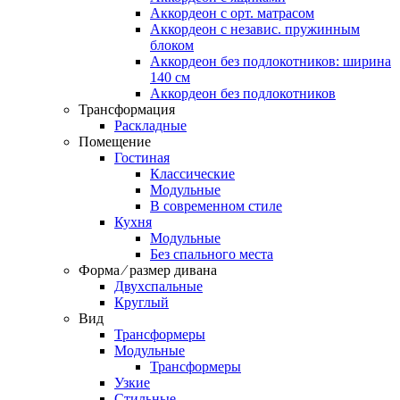
Аккордеон c орт. матрасом
Аккордеон c независ. пружинным
блоком
Аккордеон без подлокотников: ширина
140 см
Аккордеон без подлокотников
Трансформация
Раскладные
Помещение
Гостиная
Классические
Модульные
В современном стиле
Кухня
Модульные
Без спального места
Форма ⁄ размер дивана
Двухспальные
Круглый
Вид
Трансформеры
Модульные
Трансформеры
Узкие
Стильные