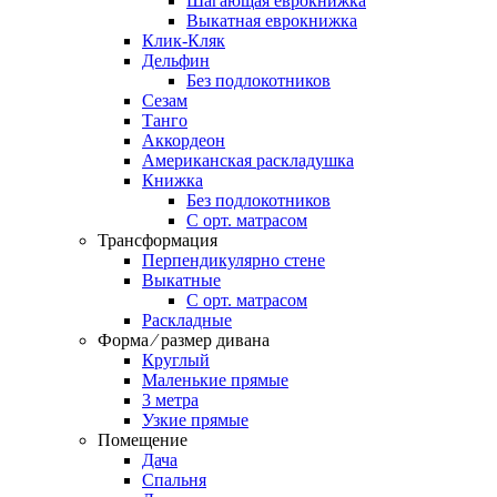
Шагающая еврокнижка
Выкатная еврокнижка
Клик-Кляк
Дельфин
Без подлокотников
Сезам
Танго
Аккордеон
Американская раскладушка
Книжка
Без подлокотников
С орт. матрасом
Трансформация
Перпендикулярно стене
Выкатные
С орт. матрасом
Раскладные
Форма ⁄ размер дивана
Круглый
Маленькие прямые
3 метра
Узкие прямые
Помещение
Дача
Спальня