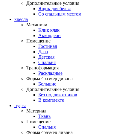
Дополнительные условия
Ящик для белья
Со спальным местом
кресла
Механизм
Клик кляк
Аккордеон
Помещение
Гостиная
Дача
Детская
Спальня
Трансформация
Раскладные
Форма ⁄ размер дивана
Большие
Дополнительные условия
Без подлокотников
В комплекте
пуфы
Материал
Ткань
Помещение
Спальня
Форма ⁄ размер дивана