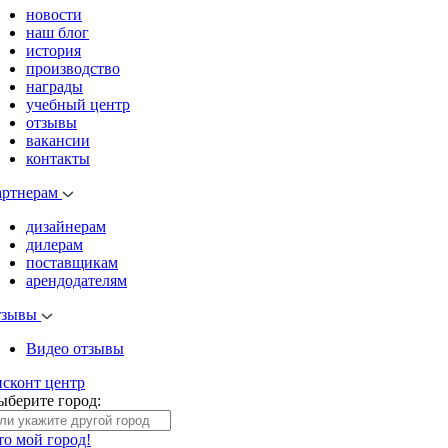
новости
наш блог
история
производство
награды
учебный центр
отзывы
вакансии
контакты
артнерам
дизайнерам
дилерам
поставщикам
арендодателям
тзывы
Видео отзывы
исконт центр
ыберите город:
то мой город!