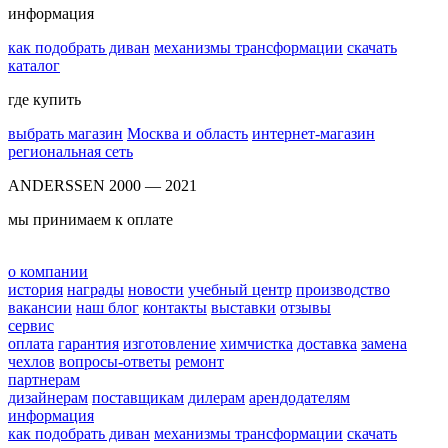
информация
как подобрать диван
механизмы трансформации
скачать
каталог
где купить
выбрать магазин
Москва и область
интернет-магазин
региональная сеть
ANDERSSEN 2000 — 2021
мы принимаем к оплате
о компании
история
награды
новости
учебный центр
производство
вакансии
наш блог
контакты
выставки
отзывы
сервис
оплата
гарантия
изготовление
химчистка
доставка
замена
чехлов
вопросы-ответы
ремонт
партнерам
дизайнерам
поставщикам
дилерам
арендодателям
информация
как подобрать диван
механизмы трансформации
скачать