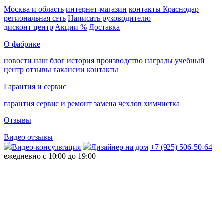
Москва и область
интернет-магазин
контакты Краснодар
региональная сеть
Написать руководителю
дисконт центр
Акции %
Доставка
О фабрике
новости
наш блог
история
производство
награды
учебный
центр
отзывы
вакансии
контакты
Гарантия и сервис
гарантия
сервис и ремонт
замена чехлов
химчистка
Отзывы
Видео отзывы
Видео-консультация
Дизайнер на дом
+7 (925) 506-50-64
ежедневно с 10:00 до 19:00