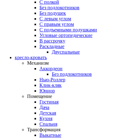
С полкой
Без подлокотников
Без подушек
C левым углом
C правым углом
С подъемными подушками
Угловые ортопедические
В рассрочку
Раскладные
Двуспальные
кресло-кровать
Механизм
Аккордеон
Без подлокотников
Нью-Роллер
Клик-кляк
Юниор
Помещение
Гостиная
Дача
Детская
Кухня
Спальня
Трансформация
Выкатные