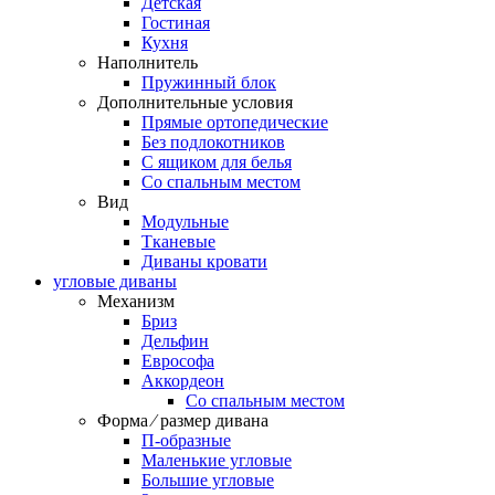
Детская
Гостиная
Кухня
Наполнитель
Пружинный блок
Дополнительные условия
Прямые ортопедические
Без подлокотников
С ящиком для белья
Со спальным местом
Вид
Модульные
Тканевые
Диваны кровати
угловые диваны
Механизм
Бриз
Дельфин
Еврософа
Аккордеон
Со спальным местом
Форма ⁄ размер дивана
П-образные
Маленькие угловые
Большие угловые