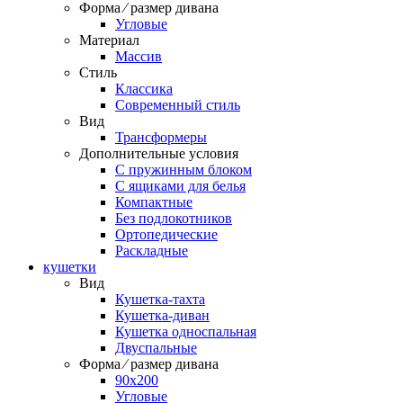
Форма ⁄ размер дивана
Угловые
Материал
Массив
Стиль
Классика
Современный стиль
Вид
Трансформеры
Дополнительные условия
С пружинным блоком
С ящиками для белья
Компактные
Без подлокотников
Ортопедические
Раскладные
кушетки
Вид
Кушетка-тахта
Кушетка-диван
Кушетка односпальная
Двуспальные
Форма ⁄ размер дивана
90х200
Угловые