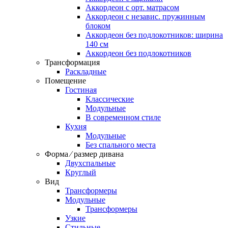
Аккордеон c орт. матрасом
Аккордеон c независ. пружинным
блоком
Аккордеон без подлокотников: ширина
140 см
Аккордеон без подлокотников
Трансформация
Раскладные
Помещение
Гостиная
Классические
Модульные
В современном стиле
Кухня
Модульные
Без спального места
Форма ⁄ размер дивана
Двухспальные
Круглый
Вид
Трансформеры
Модульные
Трансформеры
Узкие
Стильные