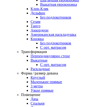
Шагающая еврокнижка
Выкатная еврокнижка
Клик-Кляк
Дельфин
Без подлокотников
Сезам
Танго
Аккордеон
Американская раскладушка
Книжка
Без подлокотников
С орт. матрасом
Трансформация
Перпендикулярно стене
Выкатные
С орт. матрасом
Раскладные
Форма ⁄ размер дивана
Круглый
Маленькие прямые
3 метра
Узкие прямые
Помещение
Дача
Спальня