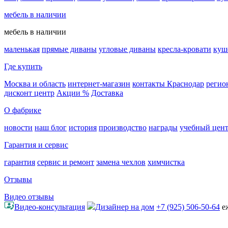
мебель в наличии
мебель в наличии
маленькая
прямые диваны
угловые диваны
кресла-кровати
куш
Где купить
Москва и область
интернет-магазин
контакты Краснодар
регио
дисконт центр
Акции %
Доставка
О фабрике
новости
наш блог
история
производство
награды
учебный цен
Гарантия и сервис
гарантия
сервис и ремонт
замена чехлов
химчистка
Отзывы
Видео отзывы
Видео-консультация
Дизайнер на дом
+7 (925) 506-50-64
е