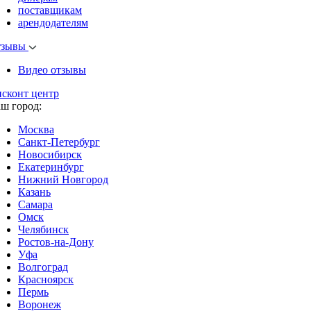
поставщикам
арендодателям
тзывы
Видео отзывы
исконт центр
аш город:
Москва
Санкт-Петербург
Новосибирск
Екатеринбург
Нижний Новгород
Казань
Самара
Омск
Челябинск
Ростов-на-Дону
Уфа
Волгоград
Красноярск
Пермь
Воронеж