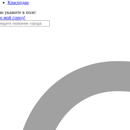
Краснодар
ли укажите в поле:
то мой город!