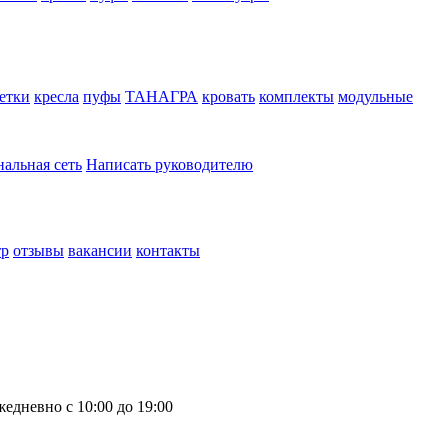
етки
кресла
пуфы
ТАНАГРА
кровать
комплекты
модульные
нальная сеть
Написать руководителю
тр
отзывы
вакансии
контакты
жедневно с 10:00 до 19:00