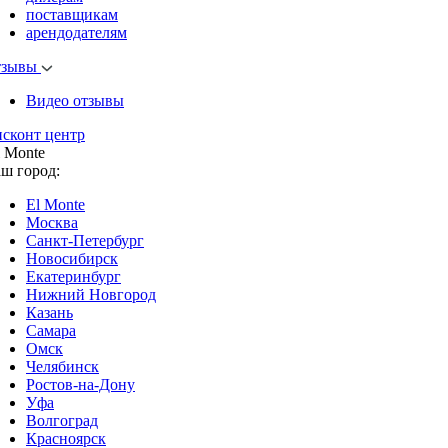
поставщикам
арендодателям
тзывы
Видео отзывы
исконт центр
l Monte
аш город:
El Monte
Москва
Санкт-Петербург
Новосибирск
Екатеринбург
Нижний Новгород
Казань
Самара
Омск
Челябинск
Ростов-на-Дону
Уфа
Волгоград
Красноярск