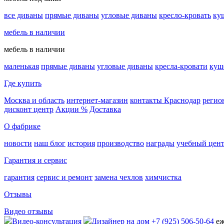
все диваны
прямые диваны
угловые диваны
кресло-кровать
ку
мебель в наличии
мебель в наличии
маленькая
прямые диваны
угловые диваны
кресла-кровати
куш
Где купить
Москва и область
интернет-магазин
контакты Краснодар
регио
дисконт центр
Акции %
Доставка
О фабрике
новости
наш блог
история
производство
награды
учебный цен
Гарантия и сервис
гарантия
сервис и ремонт
замена чехлов
химчистка
Отзывы
Видео отзывы
Видео-консультация
Дизайнер на дом
+7 (925) 506-50-64
еж