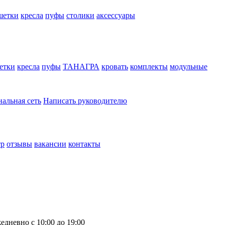
шетки
кресла
пуфы
столики
аксессуары
етки
кресла
пуфы
ТАНАГРА
кровать
комплекты
модульные
нальная сеть
Написать руководителю
тр
отзывы
вакансии
контакты
едневно с 10:00 до 19:00