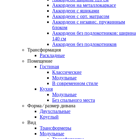
Аккордеон на металлокаркасе
Аккордеон c ящиками
Аккордеон c орт. матрасом
Аккордеон c независ. пружинным
блоком
Аккордеон без подлокотников: ширина
140 см
Аккордеон без подлокотников
Трансформация
Раскладные
Помещение
Гостиная
Классические
Модульные
В современном стиле
Кухня
Модульные
Без спального места
Форма ⁄ размер дивана
Двухспальные
Круглый
Вид
Трансформеры
Модульные