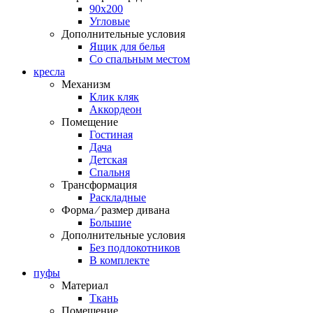
90х200
Угловые
Дополнительные условия
Ящик для белья
Со спальным местом
кресла
Механизм
Клик кляк
Аккордеон
Помещение
Гостиная
Дача
Детская
Спальня
Трансформация
Раскладные
Форма ⁄ размер дивана
Большие
Дополнительные условия
Без подлокотников
В комплекте
пуфы
Материал
Ткань
Помещение