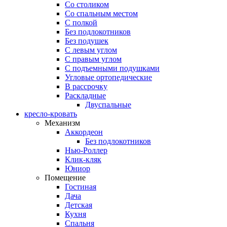
Со столиком
Со спальным местом
С полкой
Без подлокотников
Без подушек
C левым углом
C правым углом
С подъемными подушками
Угловые ортопедические
В рассрочку
Раскладные
Двуспальные
кресло-кровать
Механизм
Аккордеон
Без подлокотников
Нью-Роллер
Клик-кляк
Юниор
Помещение
Гостиная
Дача
Детская
Кухня
Спальня