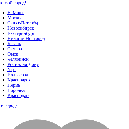
то мой город!
El Monte
Москва
Санкт-Петербург
Новосибирск
Екатеринбург
Нижний Новгород
Казань
Самара
Омск
Челябинск
Ростов-на-Дону
Уфа
Волгоград
Красноярск
Пермь
Воронеж
Краснодар
се города