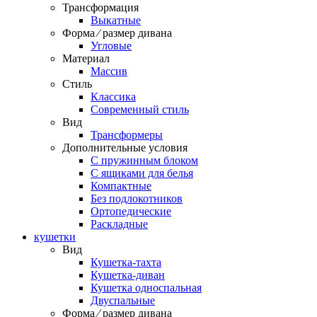
Трансформация
Выкатные
Форма ⁄ размер дивана
Угловые
Материал
Массив
Стиль
Классика
Современный стиль
Вид
Трансформеры
Дополнительные условия
С пружинным блоком
С ящиками для белья
Компактные
Без подлокотников
Ортопедические
Раскладные
кушетки
Вид
Кушетка-тахта
Кушетка-диван
Кушетка односпальная
Двуспальные
Форма ⁄ размер дивана