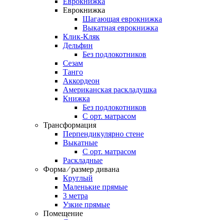
Еврокнижка
Еврокнижка
Шагающая еврокнижка
Выкатная еврокнижка
Клик-Кляк
Дельфин
Без подлокотников
Сезам
Танго
Аккордеон
Американская раскладушка
Книжка
Без подлокотников
С орт. матрасом
Трансформация
Перпендикулярно стене
Выкатные
С орт. матрасом
Раскладные
Форма ⁄ размер дивана
Круглый
Маленькие прямые
3 метра
Узкие прямые
Помещение