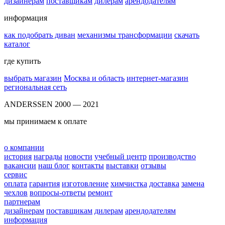
дизайнерам
поставщикам
дилерам
арендодателям
информация
как подобрать диван
механизмы трансформации
скачать
каталог
где купить
выбрать магазин
Москва и область
интернет-магазин
региональная сеть
ANDERSSEN 2000 — 2021
мы принимаем к оплате
о компании
история
награды
новости
учебный центр
производство
вакансии
наш блог
контакты
выставки
отзывы
сервис
оплата
гарантия
изготовление
химчистка
доставка
замена
чехлов
вопросы-ответы
ремонт
партнерам
дизайнерам
поставщикам
дилерам
арендодателям
информация