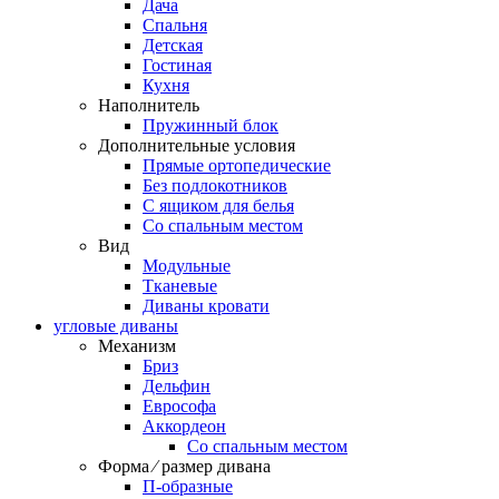
Дача
Спальня
Детская
Гостиная
Кухня
Наполнитель
Пружинный блок
Дополнительные условия
Прямые ортопедические
Без подлокотников
С ящиком для белья
Со спальным местом
Вид
Модульные
Тканевые
Диваны кровати
угловые диваны
Механизм
Бриз
Дельфин
Еврософа
Аккордеон
Со спальным местом
Форма ⁄ размер дивана
П-образные