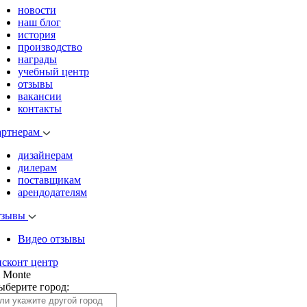
новости
наш блог
история
производство
награды
учебный центр
отзывы
вакансии
контакты
артнерам
дизайнерам
дилерам
поставщикам
арендодателям
тзывы
Видео отзывы
исконт центр
l Monte
ыберите город: