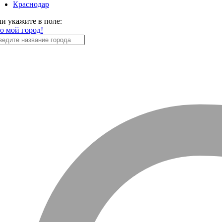
Краснодар
ли укажите в поле:
то мой город!