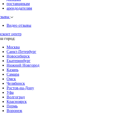
поставщикам
арендодателям
тзывы
Видео отзывы
исконт центр
аш город:
Москва
Санкт-Петербург
Новосибирск
Екатеринбург
Нижний Новгород
Казань
Самара
Омск
Челябинск
Ростов-на-Дону
Уфа
Волгоград
Красноярск
Пермь
Воронеж