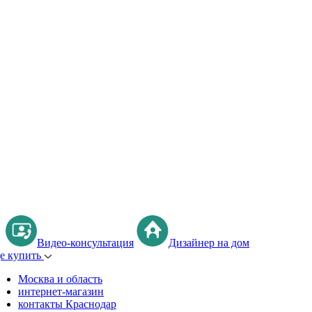
Видео-консультация
Дизайнер на дом
де купить
Москва и область
интернет-магазин
контакты Краснодар