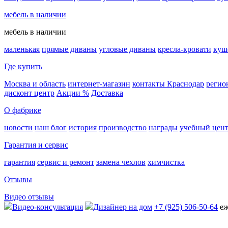
мебель в наличии
мебель в наличии
маленькая
прямые диваны
угловые диваны
кресла-кровати
куш
Где купить
Москва и область
интернет-магазин
контакты Краснодар
регио
дисконт центр
Акции %
Доставка
О фабрике
новости
наш блог
история
производство
награды
учебный цен
Гарантия и сервис
гарантия
сервис и ремонт
замена чехлов
химчистка
Отзывы
Видео отзывы
Видео-консультация
Дизайнер на дом
+7 (925) 506-50-64
еж