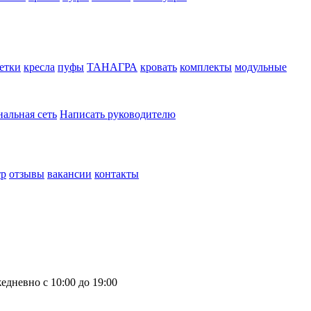
етки
кресла
пуфы
ТАНАГРА
кровать
комплекты
модульные
нальная сеть
Написать руководителю
тр
отзывы
вакансии
контакты
едневно с 10:00 до 19:00