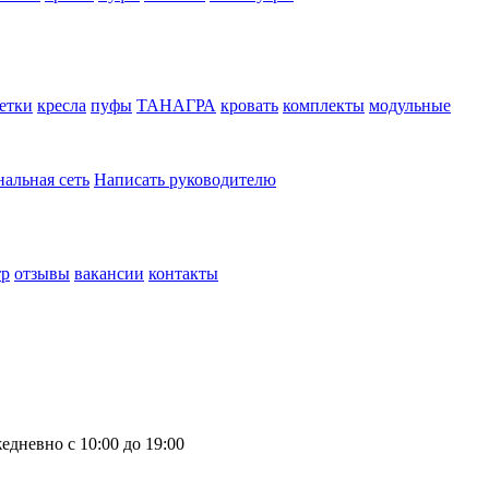
етки
кресла
пуфы
ТАНАГРА
кровать
комплекты
модульные
нальная сеть
Написать руководителю
тр
отзывы
вакансии
контакты
едневно с 10:00 до 19:00