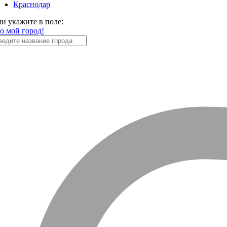
Краснодар
ли укажите в поле:
то мой город!