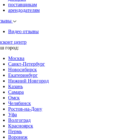
поставщикам
арендодателям
тзывы
Видео отзывы
исконт центр
аш город:
Москва
Санкт-Петербург
Новосибирск
Екатеринбург
Нижний Новгород
Казань
Самара
Омск
Челябинск
Ростов-на-Дону
Уфа
Волгоград
Красноярск
Пермь
Воронеж