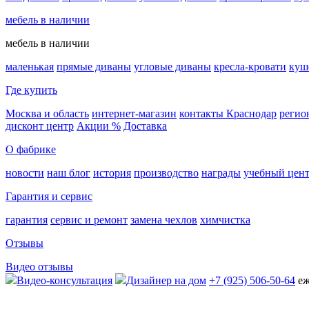
мебель в наличии
мебель в наличии
маленькая
прямые диваны
угловые диваны
кресла-кровати
куш
Где купить
Москва и область
интернет-магазин
контакты Краснодар
регио
дисконт центр
Акции %
Доставка
О фабрике
новости
наш блог
история
производство
награды
учебный цен
Гарантия и сервис
гарантия
сервис и ремонт
замена чехлов
химчистка
Отзывы
Видео отзывы
Видео-консультация
Дизайнер на дом
+7 (925) 506-50-64
еж