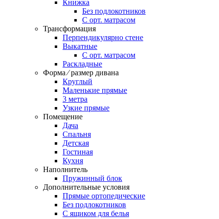
Книжка
Без подлокотников
С орт. матрасом
Трансформация
Перпендикулярно стене
Выкатные
С орт. матрасом
Раскладные
Форма ⁄ размер дивана
Круглый
Маленькие прямые
3 метра
Узкие прямые
Помещение
Дача
Спальня
Детская
Гостиная
Кухня
Наполнитель
Пружинный блок
Дополнительные условия
Прямые ортопедические
Без подлокотников
С ящиком для белья