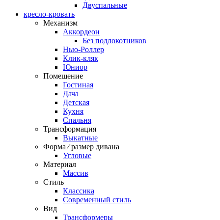
Двуспальные
кресло-кровать
Механизм
Аккордеон
Без подлокотников
Нью-Роллер
Клик-кляк
Юниор
Помещение
Гостиная
Дача
Детская
Кухня
Спальня
Трансформация
Выкатные
Форма ⁄ размер дивана
Угловые
Материал
Массив
Стиль
Классика
Современный стиль
Вид
Трансформеры