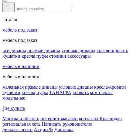
каталог
мебель под заказ
мебель под заказ
все диваны
прямые диваны
угловые диваны
кресло-кровать
кушетки
кресла
пуфы
столики
аксессуары
мебель в наличии
мебель в наличии
маленькая
прямые диваны
угловые диваны
кресла-кровати
кушетки
кресла
пуфы
ТАНАГРА
кровать
комплекты
модульные
Где купить
Москва и область
интернет-магазин
контакты Краснодар
региональная сеть
Написать руководителю
дисконт центр
Акции %
Доставка