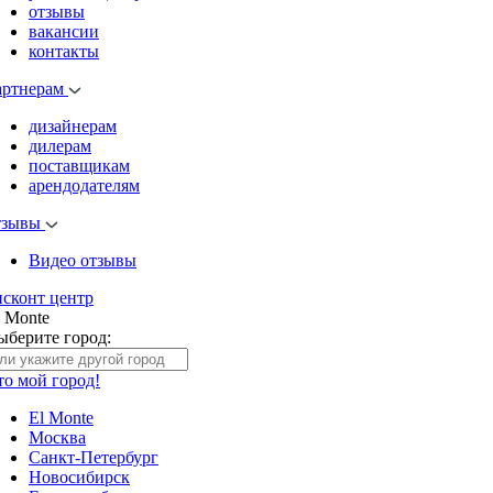
отзывы
вакансии
контакты
артнерам
дизайнерам
дилерам
поставщикам
арендодателям
тзывы
Видео отзывы
исконт центр
l Monte
ыберите город:
то мой город!
El Monte
Москва
Санкт-Петербург
Новосибирск