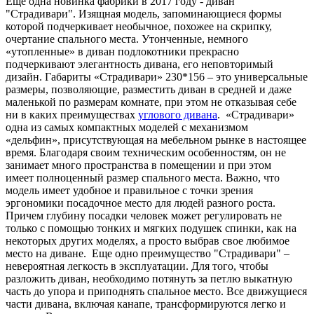
Еще одна новинка фабрики в 2017 году - диван
"Страдивари". Изящная модель, запоминающиеся формы
которой подчеркивает необычное, похожее на скрипку,
очертание спального места. Утонченные, немного
«утопленные» в диван подлокотники прекрасно
подчеркивают элегантность дивана, его неповторимый
дизайн. Габариты «Страдивари» 230*156 – это универсальные
размеры, позволяющие, разместить диван в средней и даже
маленькой по размерам комнате, при этом не отказывая себе
ни в каких преимуществах
углового дивана
. «Страдивари»
одна из самых компактных моделей с механизмом
«дельфин», присутствующая на мебельном рынке в настоящее
время. Благодаря своим техническим особенностям, он не
занимает много пространства в помещении и при этом
имеет полноценный размер спального места. Важно, что
модель имеет удобное и правильное с точки зрения
эргономики посадочное место для людей разного роста.
Причем глубину посадки человек может регулировать не
только с помощью тонких и мягких подушек спинки, как на
некоторых других моделях, а просто выбрав свое любимое
место на диване. Еще одно преимущество "Страдивари" –
невероятная легкость в эксплуатации. Для того, чтобы
разложить диван, необходимо потянуть за петлю выкатную
часть до упора и приподнять спальное место. Все движущиеся
части дивана, включая канапе, трансформируются легко и