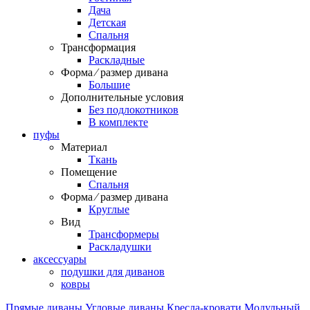
Дача
Детская
Спальня
Трансформация
Раскладные
Форма ⁄ размер дивана
Большие
Дополнительные условия
Без подлокотников
В комплекте
пуфы
Материал
Ткань
Помещение
Спальня
Форма ⁄ размер дивана
Круглые
Вид
Трансформеры
Раскладушки
аксессуары
подушки для диванов
ковры
Прямые диваны
Угловые диваны
Кресла-кровати
Модульный