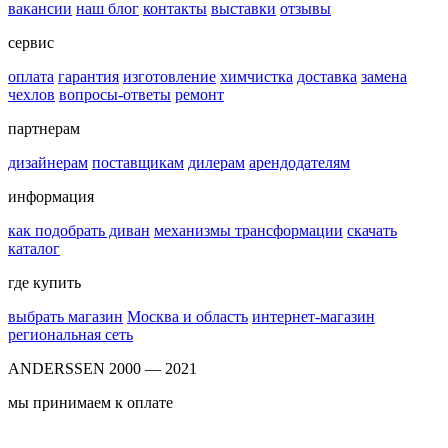
вакансии
наш блог
контакты
выставки
отзывы
сервис
оплата
гарантия
изготовление
химчистка
доставка
замена
чехлов
вопросы-ответы
ремонт
партнерам
дизайнерам
поставщикам
дилерам
арендодателям
информация
как подобрать диван
механизмы трансформации
скачать
каталог
где купить
выбрать магазин
Москва и область
интернет-магазин
региональная сеть
ANDERSSEN 2000 — 2021
мы принимаем к оплате