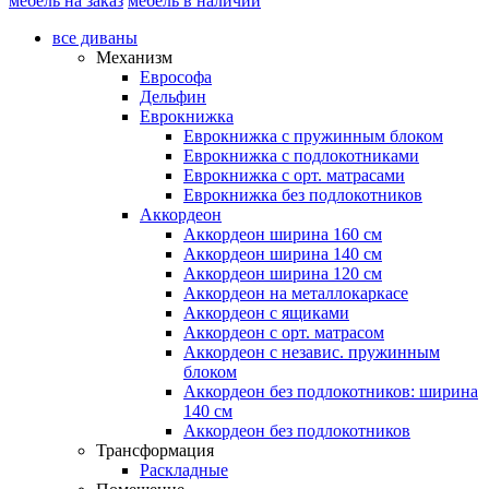
мебель на заказ
мебель в наличии
все диваны
Механизм
Еврософа
Дельфин
Еврокнижка
Еврокнижка с пружинным блоком
Еврокнижка с подлокотниками
Еврокнижка с орт. матрасами
Еврокнижка без подлокотников
Аккордеон
Аккордеон ширина 160 см
Аккордеон ширина 140 см
Аккордеон ширина 120 см
Аккордеон на металлокаркасе
Аккордеон c ящиками
Аккордеон c орт. матрасом
Аккордеон c независ. пружинным
блоком
Аккордеон без подлокотников: ширина
140 см
Аккордеон без подлокотников
Трансформация
Раскладные