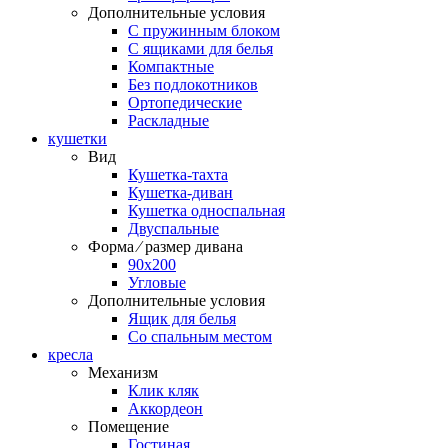
Дополнительные условия
С пружинным блоком
С ящиками для белья
Компактные
Без подлокотников
Ортопедические
Раскладные
кушетки
Вид
Кушетка-тахта
Кушетка-диван
Кушетка односпальная
Двуспальные
Форма ⁄ размер дивана
90х200
Угловые
Дополнительные условия
Ящик для белья
Со спальным местом
кресла
Механизм
Клик кляк
Аккордеон
Помещение
Гостиная