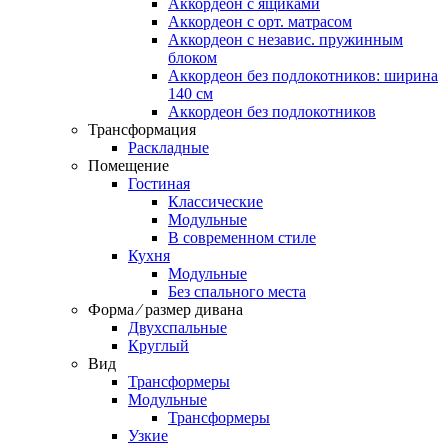
Аккордеон c ящиками
Аккордеон c орт. матрасом
Аккордеон c независ. пружинным
блоком
Аккордеон без подлокотников: ширина
140 см
Аккордеон без подлокотников
Трансформация
Раскладные
Помещение
Гостиная
Классические
Модульные
В современном стиле
Кухня
Модульные
Без спального места
Форма ⁄ размер дивана
Двухспальные
Круглый
Вид
Трансформеры
Модульные
Трансформеры
Узкие