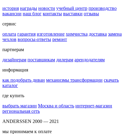
история
награды
новости
учебный центр
производство
вакансии
наш блог
контакты
выставки
отзывы
сервис
оплата
гарантия
изготовление
химчистка
доставка
замена
чехлов
вопросы-ответы
ремонт
партнерам
дизайнерам
поставщикам
дилерам
арендодателям
информация
как подобрать диван
механизмы трансформации
скачать
каталог
где купить
выбрать магазин
Москва и область
интернет-магазин
региональная сеть
ANDERSSEN 2000 — 2021
мы принимаем к оплате