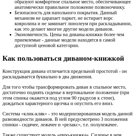
образуют комфортное спальное место, обеспечивающее
анатомически правильное положение позвоночнику.
Безопасность для напольного покрытия. Данный
механизм не царапает паркет, не истирает ворс
ковролина и не заминает линолеум при раскладывании,
как это делают многие другие модели диванов.
Экономичность. Цены на диваны-книжки более чем
приемлемые - данные модели находятся в самой
доступной ценовой категории.
Как пользоваться диваном-книжкой
Конструкция дивана отличается предельной простотой - он
раскладывается буквально в два движения.
Для того чтобы трансформировать диван в спальное место,
достаточно поднять сиденье в вертикальное положение (при
этом спинка окажется под углом 90 градусов к стене),
дождаться характерного щелчка и опустить его вниз.
Система «клик-кляк» - это модернизированная модель данной
разновидности диванов. В ней предусмотрено 3 положения
спинки - сидячее, лежачее и «релакс», т.е. полулежачее.
Также существует модель «евро-книжка». Сиденье в нем