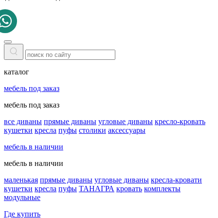
каталог
мебель под заказ
мебель под заказ
все диваны
прямые диваны
угловые диваны
кресло-кровать
кушетки
кресла
пуфы
столики
аксессуары
мебель в наличии
мебель в наличии
маленькая
прямые диваны
угловые диваны
кресла-кровати
кушетки
кресла
пуфы
ТАНАГРА
кровать
комплекты
модульные
Где купить