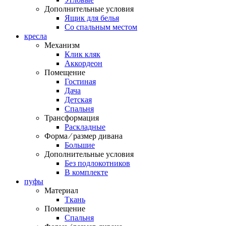
Дополнительные условия
Ящик для белья
Со спальным местом
кресла
Механизм
Клик кляк
Аккордеон
Помещение
Гостиная
Дача
Детская
Спальня
Трансформация
Раскладные
Форма ⁄ размер дивана
Большие
Дополнительные условия
Без подлокотников
В комплекте
пуфы
Материал
Ткань
Помещение
Спальня