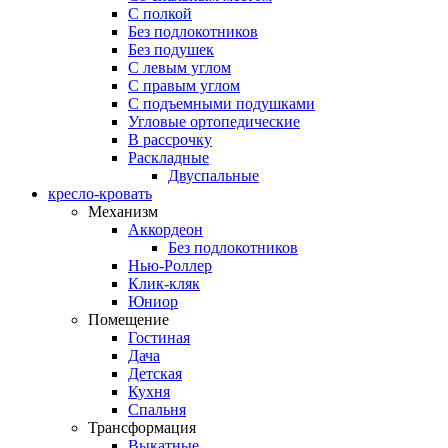
С полкой
Без подлокотников
Без подушек
C левым углом
C правым углом
С подъемными подушками
Угловые ортопедические
В рассрочку
Раскладные
Двуспальные
кресло-кровать
Механизм
Аккордеон
Без подлокотников
Нью-Роллер
Клик-кляк
Юниор
Помещение
Гостиная
Дача
Детская
Кухня
Спальня
Трансформация
Выкатные