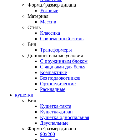
Форма ⁄ размер дивана
Угловые
Материал
Массив
Стиль
Классика
Современный стиль
Вид
Трансформеры
Дополнительные условия
С пружинным блоком
С ящиками для белья
Компактные
Без подлокотников
Ортопедические
Раскладные
кушетки
Вид
Кушетка-тахта
Кушетка-диван
Кушетка односпальная
Двуспальные
Форма ⁄ размер дивана
90х200
Угловые