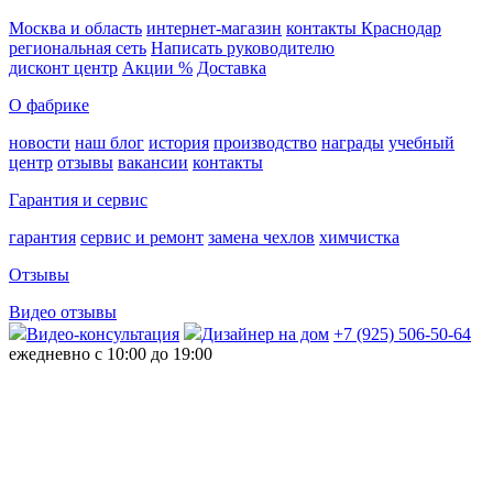
Москва и область
интернет-магазин
контакты Краснодар
региональная сеть
Написать руководителю
дисконт центр
Акции %
Доставка
О фабрике
новости
наш блог
история
производство
награды
учебный
центр
отзывы
вакансии
контакты
Гарантия и сервис
гарантия
сервис и ремонт
замена чехлов
химчистка
Отзывы
Видео отзывы
Видео-консультация
Дизайнер на дом
+7 (925) 506-50-64
ежедневно с 10:00 до 19:00