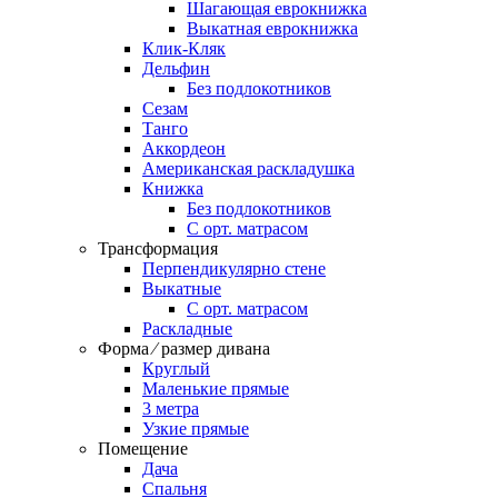
Шагающая еврокнижка
Выкатная еврокнижка
Клик-Кляк
Дельфин
Без подлокотников
Сезам
Танго
Аккордеон
Американская раскладушка
Книжка
Без подлокотников
С орт. матрасом
Трансформация
Перпендикулярно стене
Выкатные
С орт. матрасом
Раскладные
Форма ⁄ размер дивана
Круглый
Маленькие прямые
3 метра
Узкие прямые
Помещение
Дача
Спальня