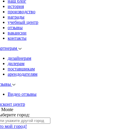
наш блог
история
производство
награды
учебный центр
отзывы
вакансии
контакты
артнерам
дизайнерам
дилерам
поставщикам
арендодателям
тзывы
Видео отзывы
исконт центр
l Monte
ыберите город:
то мой город!