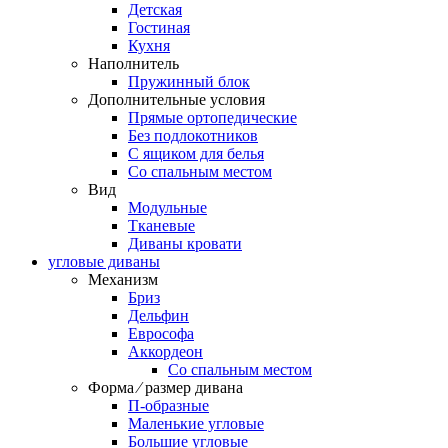
Детская
Гостиная
Кухня
Наполнитель
Пружинный блок
Дополнительные условия
Прямые ортопедические
Без подлокотников
С ящиком для белья
Со спальным местом
Вид
Модульные
Тканевые
Диваны кровати
угловые диваны
Механизм
Бриз
Дельфин
Еврософа
Аккордеон
Со спальным местом
Форма ⁄ размер дивана
П-образные
Маленькие угловые
Большие угловые