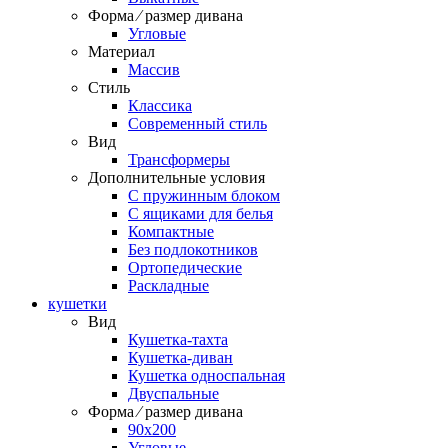
Форма ⁄ размер дивана
Угловые
Материал
Массив
Стиль
Классика
Современный стиль
Вид
Трансформеры
Дополнительные условия
С пружинным блоком
С ящиками для белья
Компактные
Без подлокотников
Ортопедические
Раскладные
кушетки
Вид
Кушетка-тахта
Кушетка-диван
Кушетка односпальная
Двуспальные
Форма ⁄ размер дивана
90х200
Угловые