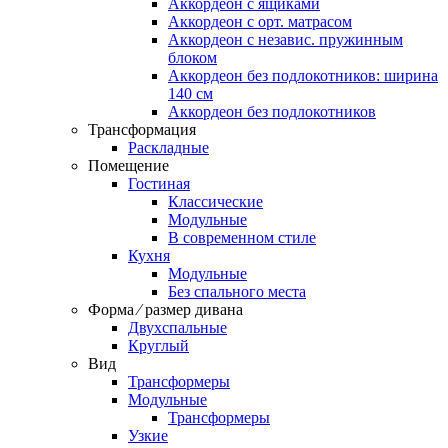
Аккордеон c ящиками
Аккордеон c орт. матрасом
Аккордеон c независ. пружинным
блоком
Аккордеон без подлокотников: ширина
140 см
Аккордеон без подлокотников
Трансформация
Раскладные
Помещение
Гостиная
Классические
Модульные
В современном стиле
Кухня
Модульные
Без спального места
Форма ⁄ размер дивана
Двухспальные
Круглый
Вид
Трансформеры
Модульные
Трансформеры
Узкие