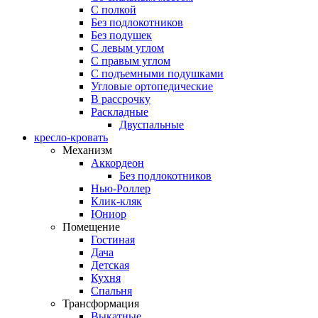
С полкой
Без подлокотников
Без подушек
C левым углом
C правым углом
С подъемными подушками
Угловые ортопедические
В рассрочку
Раскладные
Двуспальные
кресло-кровать
Механизм
Аккордеон
Без подлокотников
Нью-Роллер
Клик-кляк
Юниор
Помещение
Гостиная
Дача
Детская
Кухня
Спальня
Трансформация
Выкатные