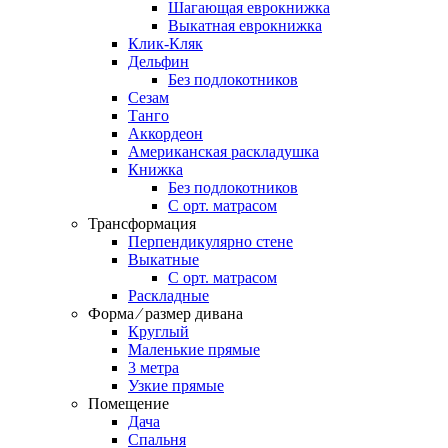
Шагающая еврокнижка
Выкатная еврокнижка
Клик-Кляк
Дельфин
Без подлокотников
Сезам
Танго
Аккордеон
Американская раскладушка
Книжка
Без подлокотников
С орт. матрасом
Трансформация
Перпендикулярно стене
Выкатные
С орт. матрасом
Раскладные
Форма ⁄ размер дивана
Круглый
Маленькие прямые
3 метра
Узкие прямые
Помещение
Дача
Спальня