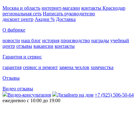
Москва и область
интернет-магазин
контакты Краснодар
региональная сеть
Написать руководителю
дисконт центр
Акции %
Доставка
О фабрике
новости
наш блог
история
производство
награды
учебный
центр
отзывы
вакансии
контакты
Гарантия и сервис
гарантия
сервис и ремонт
замена чехлов
химчистка
Отзывы
Видео отзывы
Видео-консультация
Дизайнер на дом
+7 (925) 506-50-64
ежедневно с 10:00 до 19:00