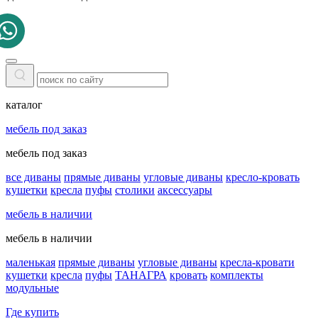
каталог
мебель под заказ
мебель под заказ
все диваны
прямые диваны
угловые диваны
кресло-кровать
кушетки
кресла
пуфы
столики
аксессуары
мебель в наличии
мебель в наличии
маленькая
прямые диваны
угловые диваны
кресла-кровати
кушетки
кресла
пуфы
ТАНАГРА
кровать
комплекты
модульные
Где купить