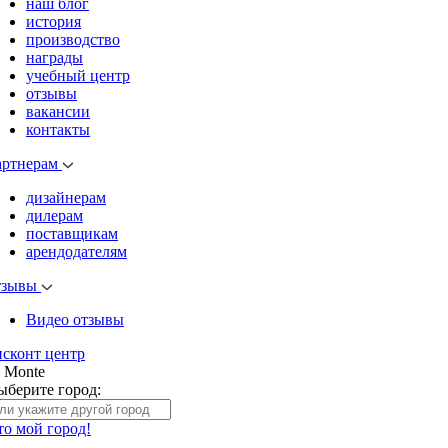
наш блог
история
производство
награды
учебный центр
отзывы
вакансии
контакты
артнерам
дизайнерам
дилерам
поставщикам
арендодателям
тзывы
Видео отзывы
исконт центр
l Monte
ыберите город:
то мой город!