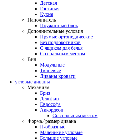
Детская
Гостиная
Кухня
Наполнитель
Пружинный блок
Дополнительные условия
Прямые ортопедические
Без подлокотников
С ящиком для белья
Со спальным местом
Вид
Модульные
Тканевые
Диваны кровати
угловые диваны
Механизм
Бриз
Дельфин
Еврософа
Аккордеон
Со спальным местом
Форма ⁄ размер дивана
П-образные
Маленькие угловые
Большие угловые