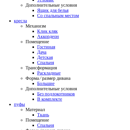
Дополнительные условия
Ящик для белья
Со спальным местом
кресла
Механизм
Клик кляк
Аккордеон
Помещение
Гостиная
Дача
Детская
Спальня
Трансформация
Раскладные
Форма ⁄ размер дивана
Большие
Дополнительные условия
Без подлокотников
В комплекте
пуфы
Материал
Ткань
Помещение
Спальня