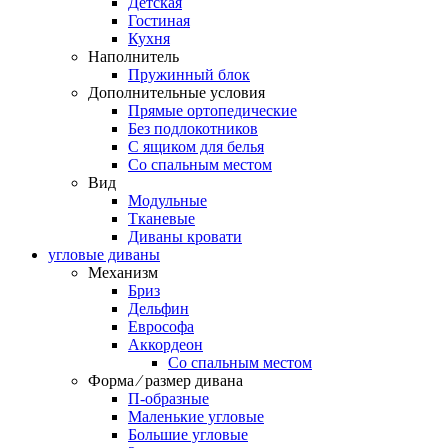
Детская
Гостиная
Кухня
Наполнитель
Пружинный блок
Дополнительные условия
Прямые ортопедические
Без подлокотников
С ящиком для белья
Со спальным местом
Вид
Модульные
Тканевые
Диваны кровати
угловые диваны
Механизм
Бриз
Дельфин
Еврософа
Аккордеон
Со спальным местом
Форма ⁄ размер дивана
П-образные
Маленькие угловые
Большие угловые