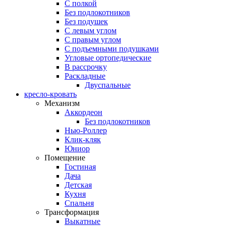
С полкой
Без подлокотников
Без подушек
C левым углом
C правым углом
С подъемными подушками
Угловые ортопедические
В рассрочку
Раскладные
Двуспальные
кресло-кровать
Механизм
Аккордеон
Без подлокотников
Нью-Роллер
Клик-кляк
Юниор
Помещение
Гостиная
Дача
Детская
Кухня
Спальня
Трансформация
Выкатные