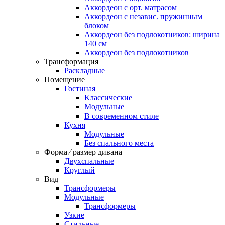
Аккордеон c орт. матрасом
Аккордеон c независ. пружинным
блоком
Аккордеон без подлокотников: ширина
140 см
Аккордеон без подлокотников
Трансформация
Раскладные
Помещение
Гостиная
Классические
Модульные
В современном стиле
Кухня
Модульные
Без спального места
Форма ⁄ размер дивана
Двухспальные
Круглый
Вид
Трансформеры
Модульные
Трансформеры
Узкие
Стильные