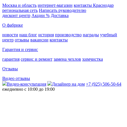
Москва и область
интернет-магазин
контакты Краснодар
региональная сеть
Написать руководителю
дисконт центр
Акции %
Доставка
О фабрике
новости
наш блог
история
производство
награды
учебный
центр
отзывы
вакансии
контакты
Гарантия и сервис
гарантия
сервис и ремонт
замена чехлов
химчистка
Отзывы
Видео отзывы
Видео-консультация
Дизайнер на дом
+7 (925) 506-50-64
ежедневно с 10:00 до 19:00