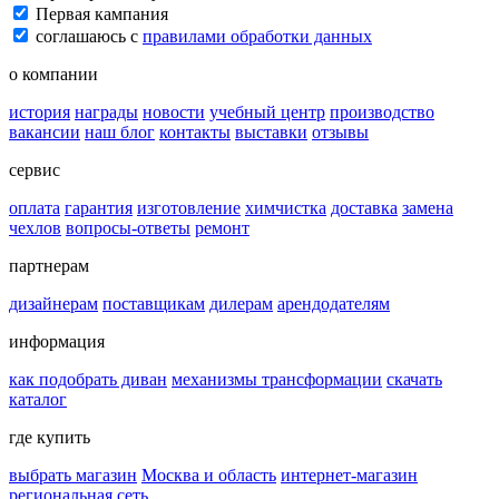
Первая кампания
соглашаюсь с
правилами обработки данных
о компании
история
награды
новости
учебный центр
производство
вакансии
наш блог
контакты
выставки
отзывы
сервис
оплата
гарантия
изготовление
химчистка
доставка
замена
чехлов
вопросы-ответы
ремонт
партнерам
дизайнерам
поставщикам
дилерам
арендодателям
информация
как подобрать диван
механизмы трансформации
скачать
каталог
где купить
выбрать магазин
Москва и область
интернет-магазин
региональная сеть