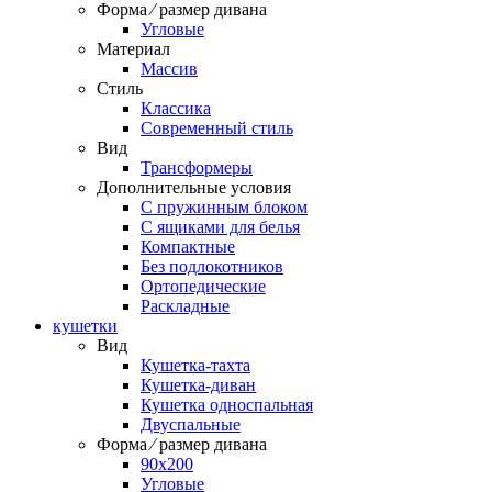
Форма ⁄ размер дивана
Угловые
Материал
Массив
Стиль
Классика
Современный стиль
Вид
Трансформеры
Дополнительные условия
С пружинным блоком
С ящиками для белья
Компактные
Без подлокотников
Ортопедические
Раскладные
кушетки
Вид
Кушетка-тахта
Кушетка-диван
Кушетка односпальная
Двуспальные
Форма ⁄ размер дивана
90х200
Угловые