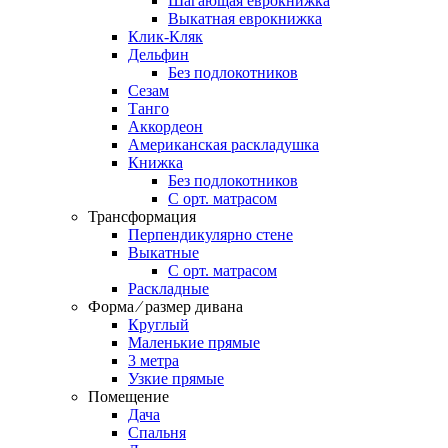
Шагающая еврокнижка
Выкатная еврокнижка
Клик-Кляк
Дельфин
Без подлокотников
Сезам
Танго
Аккордеон
Американская раскладушка
Книжка
Без подлокотников
С орт. матрасом
Трансформация
Перпендикулярно стене
Выкатные
С орт. матрасом
Раскладные
Форма ⁄ размер дивана
Круглый
Маленькие прямые
3 метра
Узкие прямые
Помещение
Дача
Спальня