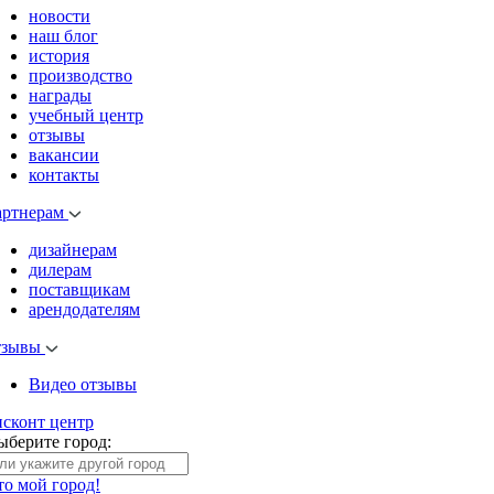
новости
наш блог
история
производство
награды
учебный центр
отзывы
вакансии
контакты
артнерам
дизайнерам
дилерам
поставщикам
арендодателям
тзывы
Видео отзывы
исконт центр
ыберите город:
то мой город!