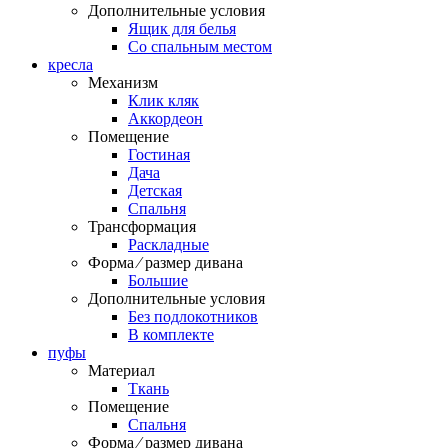
Дополнительные условия
Ящик для белья
Со спальным местом
кресла
Механизм
Клик кляк
Аккордеон
Помещение
Гостиная
Дача
Детская
Спальня
Трансформация
Раскладные
Форма ⁄ размер дивана
Большие
Дополнительные условия
Без подлокотников
В комплекте
пуфы
Материал
Ткань
Помещение
Спальня
Форма ⁄ размер дивана