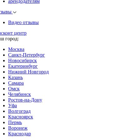
арендодателям
тзывы
Видео отзывы
исконт центр
аш город:
Москва
Санкт-Петербург
Новосибирск
Екатеринбург
Нижний Новгород
Казань
Самара
Омск
Челябинск
Ростов-на-Дону
Уфа
Волгоград
Красноярск
Пермь
Воронеж
Краснодар