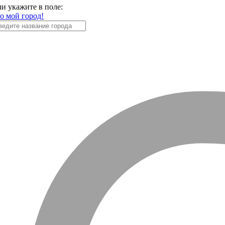
ли укажите в поле:
то мой город!