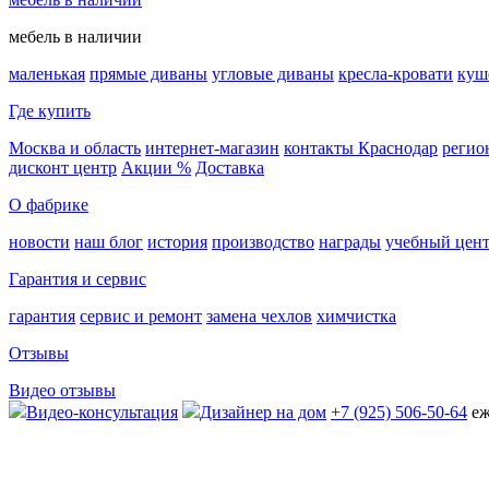
мебель в наличии
маленькая
прямые диваны
угловые диваны
кресла-кровати
куш
Где купить
Москва и область
интернет-магазин
контакты Краснодар
регио
дисконт центр
Акции %
Доставка
О фабрике
новости
наш блог
история
производство
награды
учебный цен
Гарантия и сервис
гарантия
сервис и ремонт
замена чехлов
химчистка
Отзывы
Видео отзывы
Видео-консультация
Дизайнер на дом
+7 (925) 506-50-64
еж