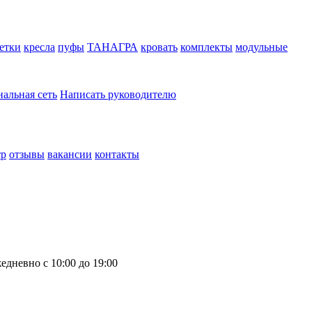
етки
кресла
пуфы
ТАНАГРА
кровать
комплекты
модульные
нальная сеть
Написать руководителю
тр
отзывы
вакансии
контакты
едневно с 10:00 до 19:00