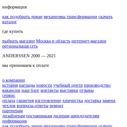
информация
как подобрать диван
механизмы трансформации
скачать
каталог
где купить
выбрать магазин
Москва и область
интернет-магазин
региональная сеть
ANDERSSEN 2000 — 2021
мы принимаем к оплате
о компании
история
награды
новости
учебный центр
производство
вакансии
наш блог
контакты
выставки
отзывы
сервис
оплата
гарантия
изготовление
химчистка
доставка
замена
чехлов
вопросы-ответы
ремонт
партнерам
дизайнерам
поставщикам
дилерам
арендодателям
информация
как подобрать диван
механизмы трансформации
скачать