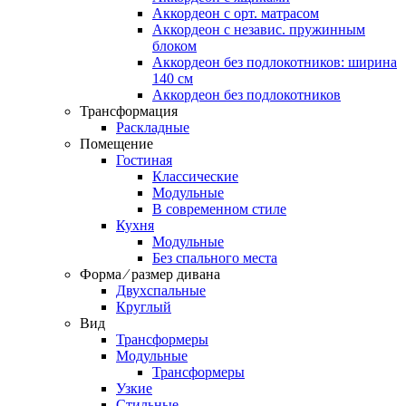
Аккордеон c орт. матрасом
Аккордеон c независ. пружинным
блоком
Аккордеон без подлокотников: ширина
140 см
Аккордеон без подлокотников
Трансформация
Раскладные
Помещение
Гостиная
Классические
Модульные
В современном стиле
Кухня
Модульные
Без спального места
Форма ⁄ размер дивана
Двухспальные
Круглый
Вид
Трансформеры
Модульные
Трансформеры
Узкие
Стильные