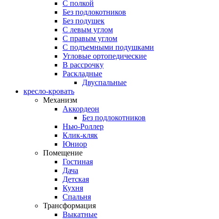
С полкой
Без подлокотников
Без подушек
C левым углом
C правым углом
С подъемными подушками
Угловые ортопедические
В рассрочку
Раскладные
Двуспальные
кресло-кровать
Механизм
Аккордеон
Без подлокотников
Нью-Роллер
Клик-кляк
Юниор
Помещение
Гостиная
Дача
Детская
Кухня
Спальня
Трансформация
Выкатные