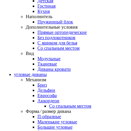
Детская
Гостиная
Кухня
Наполнитель
Пружинный блок
Дополнительные условия
Прямые ортопедические
Без подлокотников
С ящиком для белья
Со спальным местом
Вид
Модульные
Тканевые
Диваны кровати
угловые диваны
Механизм
Бриз
Дельфин
Еврософа
Аккордеон
Со спальным местом
Форма ⁄ размер дивана
П-образные
Маленькие угловые
Большие угловые