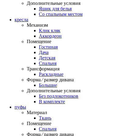
Дополнительные условия
Ящик для белья
Со спальным местом
кресла
Механизм
Клик кляк
Аккордеон
Помещение
Гостиная
Дача
Детская
Спальня
Трансформация
Раскладные
Форма ⁄ размер дивана
Большие
Дополнительные условия
Без подлокотников
В комплекте
пуфы
Материал
Ткань
Помещение
Спальня
Форма ⁄ размер дивана