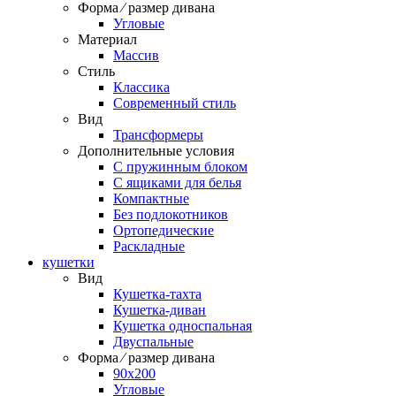
Форма ⁄ размер дивана
Угловые
Материал
Массив
Стиль
Классика
Современный стиль
Вид
Трансформеры
Дополнительные условия
С пружинным блоком
С ящиками для белья
Компактные
Без подлокотников
Ортопедические
Раскладные
кушетки
Вид
Кушетка-тахта
Кушетка-диван
Кушетка односпальная
Двуспальные
Форма ⁄ размер дивана
90х200
Угловые