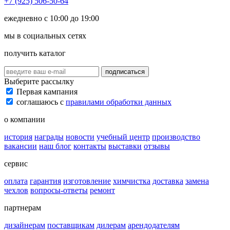
+7 (925) 506-50-64
ежедневно с 10:00 до 19:00
мы в социальных сетях
получить каталог
подписаться
Выберите рассылку
Первая кампания
соглашаюсь с
правилами обработки данных
о компании
история
награды
новости
учебный центр
производство
вакансии
наш блог
контакты
выставки
отзывы
сервис
оплата
гарантия
изготовление
химчистка
доставка
замена
чехлов
вопросы-ответы
ремонт
партнерам
дизайнерам
поставщикам
дилерам
арендодателям