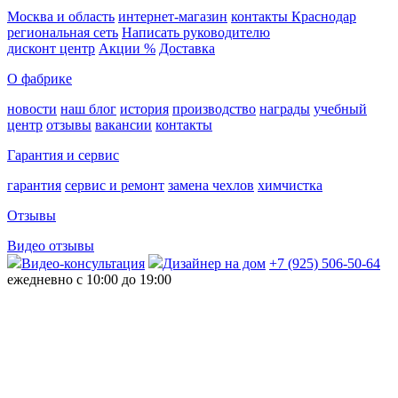
Москва и область
интернет-магазин
контакты Краснодар
региональная сеть
Написать руководителю
дисконт центр
Акции %
Доставка
О фабрике
новости
наш блог
история
производство
награды
учебный
центр
отзывы
вакансии
контакты
Гарантия и сервис
гарантия
сервис и ремонт
замена чехлов
химчистка
Отзывы
Видео отзывы
Видео-консультация
Дизайнер на дом
+7 (925) 506-50-64
ежедневно с 10:00 до 19:00