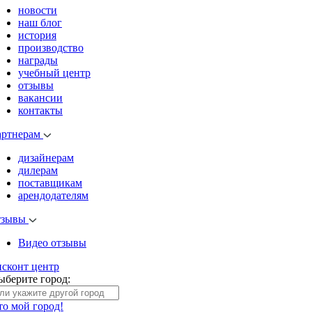
новости
наш блог
история
производство
награды
учебный центр
отзывы
вакансии
контакты
артнерам
дизайнерам
дилерам
поставщикам
арендодателям
тзывы
Видео отзывы
исконт центр
ыберите город:
то мой город!