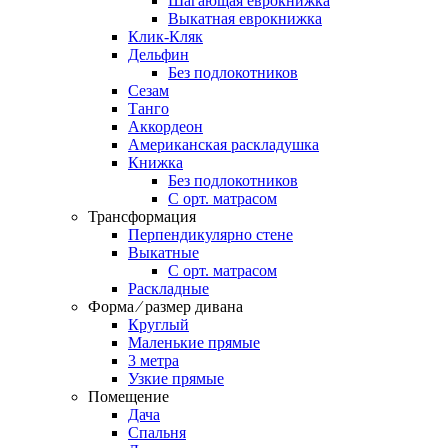
Шагающая еврокнижка
Выкатная еврокнижка
Клик-Кляк
Дельфин
Без подлокотников
Сезам
Танго
Аккордеон
Американская раскладушка
Книжка
Без подлокотников
С орт. матрасом
Трансформация
Перпендикулярно стене
Выкатные
С орт. матрасом
Раскладные
Форма ⁄ размер дивана
Круглый
Маленькие прямые
3 метра
Узкие прямые
Помещение
Дача
Спальня