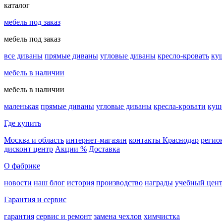
каталог
мебель под заказ
мебель под заказ
все диваны
прямые диваны
угловые диваны
кресло-кровать
ку
мебель в наличии
мебель в наличии
маленькая
прямые диваны
угловые диваны
кресла-кровати
куш
Где купить
Москва и область
интернет-магазин
контакты Краснодар
регио
дисконт центр
Акции %
Доставка
О фабрике
новости
наш блог
история
производство
награды
учебный цен
Гарантия и сервис
гарантия
сервис и ремонт
замена чехлов
химчистка