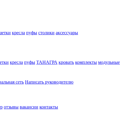
шетки
кресла
пуфы
столики
аксессуары
етки
кресла
пуфы
ТАНАГРА
кровать
комплекты
модульные
нальная сеть
Написать руководителю
тр
отзывы
вакансии
контакты