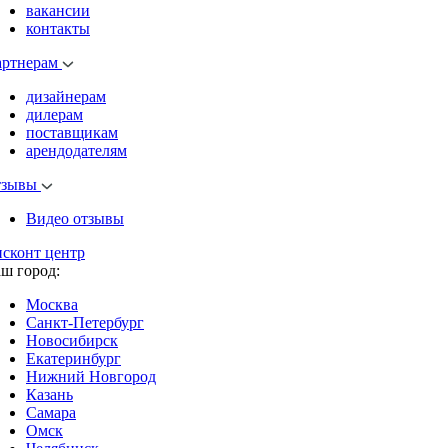
вакансии
контакты
артнерам
дизайнерам
дилерам
поставщикам
арендодателям
тзывы
Видео отзывы
исконт центр
аш город:
Москва
Санкт-Петербург
Новосибирск
Екатеринбург
Нижний Новгород
Казань
Самара
Омск