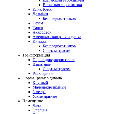
Шагающая еврокнижка
Выкатная еврокнижка
Клик-Кляк
Дельфин
Без подлокотников
Сезам
Танго
Аккордеон
Американская раскладушка
Книжка
Без подлокотников
С орт. матрасом
Трансформация
Перпендикулярно стене
Выкатные
С орт. матрасом
Раскладные
Форма ⁄ размер дивана
Круглый
Маленькие прямые
3 метра
Узкие прямые
Помещение
Дача
Спальня