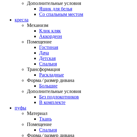
Дополнительные условия
Ящик для белья
Со спальным местом
кресла
Механизм
Клик кляк
Аккордеон
Помещение
Гостиная
Дача
Детская
Спальня
Трансформация
Раскладные
Форма ⁄ размер дивана
Большие
Дополнительные условия
Без подлокотников
В комплекте
пуфы
Материал
Ткань
Помещение
Спальня
Форма ⁄ размер дивана