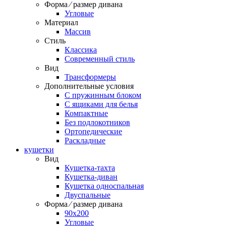
Форма ⁄ размер дивана
Угловые
Материал
Массив
Стиль
Классика
Современный стиль
Вид
Трансформеры
Дополнительные условия
С пружинным блоком
С ящиками для белья
Компактные
Без подлокотников
Ортопедические
Раскладные
кушетки
Вид
Кушетка-тахта
Кушетка-диван
Кушетка односпальная
Двуспальные
Форма ⁄ размер дивана
90х200
Угловые