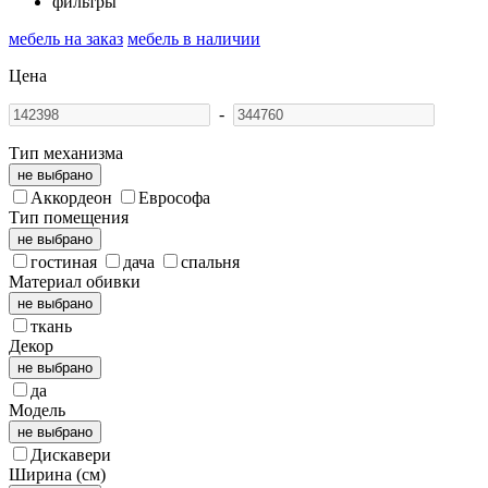
фильтры
мебель на заказ
мебель в наличии
Цена
-
Тип механизма
не выбрано
Аккордеон
Еврософа
Тип помещения
не выбрано
гостиная
дача
спальня
Материал обивки
не выбрано
ткань
Декор
не выбрано
да
Модель
не выбрано
Дискавери
Ширина (см)