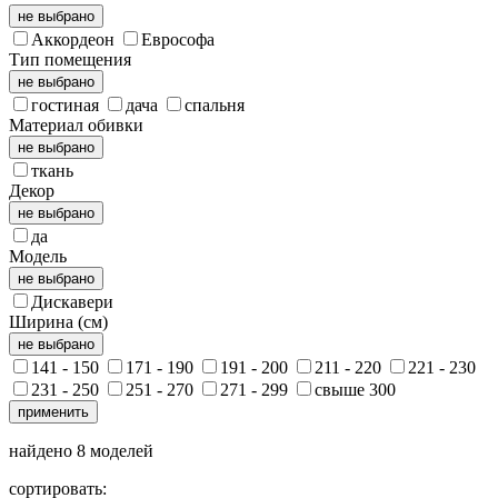
не выбрано
Аккордеон
Еврософа
Тип помещения
не выбрано
гостиная
дача
спальня
Материал обивки
не выбрано
ткань
Декор
не выбрано
да
Модель
не выбрано
Дискавери
Ширина (см)
не выбрано
141 - 150
171 - 190
191 - 200
211 - 220
221 - 230
231 - 250
251 - 270
271 - 299
свыше 300
применить
найдено
8
моделей
сортировать: