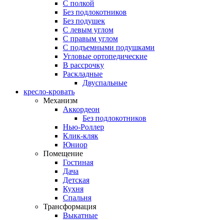
С полкой
Без подлокотников
Без подушек
C левым углом
C правым углом
С подъемными подушками
Угловые ортопедические
В рассрочку
Раскладные
Двуспальные
кресло-кровать
Механизм
Аккордеон
Без подлокотников
Нью-Роллер
Клик-кляк
Юниор
Помещение
Гостиная
Дача
Детская
Кухня
Спальня
Трансформация
Выкатные