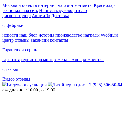
Москва и область
интернет-магазин
контакты Краснодар
региональная сеть
Написать руководителю
дисконт центр
Акции %
Доставка
О фабрике
новости
наш блог
история
производство
награды
учебный
центр
отзывы
вакансии
контакты
Гарантия и сервис
гарантия
сервис и ремонт
замена чехлов
химчистка
Отзывы
Видео отзывы
Видео-консультация
Дизайнер на дом
+7 (925) 506-50-64
ежедневно с 10:00 до 19:00