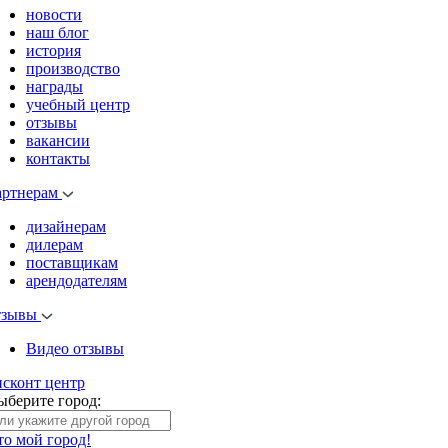
новости
наш блог
история
производство
награды
учебный центр
отзывы
вакансии
контакты
артнерам
дизайнерам
дилерам
поставщикам
арендодателям
тзывы
Видео отзывы
исконт центр
ыберите город:
то мой город!