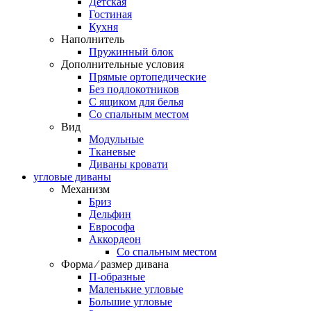
Детская
Гостиная
Кухня
Наполнитель
Пружинный блок
Дополнительные условия
Прямые ортопедические
Без подлокотников
С ящиком для белья
Со спальным местом
Вид
Модульные
Тканевые
Диваны кровати
угловые диваны
Механизм
Бриз
Дельфин
Еврософа
Аккордеон
Со спальным местом
Форма ⁄ размер дивана
П-образные
Маленькие угловые
Большие угловые