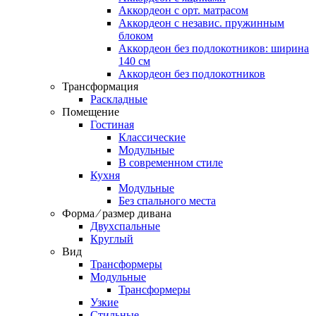
Аккордеон c орт. матрасом
Аккордеон c независ. пружинным
блоком
Аккордеон без подлокотников: ширина
140 см
Аккордеон без подлокотников
Трансформация
Раскладные
Помещение
Гостиная
Классические
Модульные
В современном стиле
Кухня
Модульные
Без спального места
Форма ⁄ размер дивана
Двухспальные
Круглый
Вид
Трансформеры
Модульные
Трансформеры
Узкие
Стильные