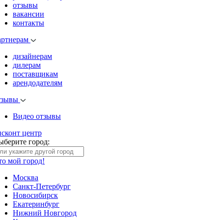
отзывы
вакансии
контакты
артнерам
дизайнерам
дилерам
поставщикам
арендодателям
тзывы
Видео отзывы
исконт центр
ыберите город:
то мой город!
Москва
Санкт-Петербург
Новосибирск
Екатеринбург
Нижний Новгород