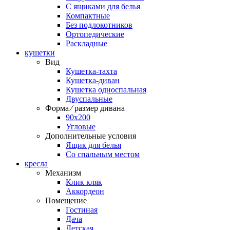
С ящиками для белья
Компактные
Без подлокотников
Ортопедические
Раскладные
кушетки
Вид
Кушетка-тахта
Кушетка-диван
Кушетка односпальная
Двуспальные
Форма ⁄ размер дивана
90х200
Угловые
Дополнительные условия
Ящик для белья
Со спальным местом
кресла
Механизм
Клик кляк
Аккордеон
Помещение
Гостиная
Дача
Детская