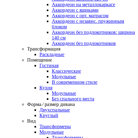
Аккордеон на металлокаркасе
Аккордеон c ящиками
Аккордеон c орт. матрасом
Аккордеон c независ. пружинным
блоком
Аккордеон без подлокотников: ширина
140 см
Аккордеон без подлокотников
Трансформация
Раскладные
Помещение
Гостиная
Классические
Модульные
В современном стиле
Кухня
Модульные
Без спального места
Форма ⁄ размер дивана
Двухспальные
Круглый
Вид
Трансформеры
Модульные
Трансформеры