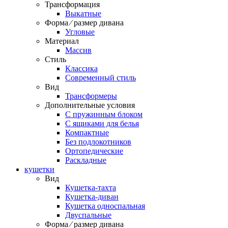
Трансформация
Выкатные
Форма ⁄ размер дивана
Угловые
Материал
Массив
Стиль
Классика
Современный стиль
Вид
Трансформеры
Дополнительные условия
С пружинным блоком
С ящиками для белья
Компактные
Без подлокотников
Ортопедические
Раскладные
кушетки
Вид
Кушетка-тахта
Кушетка-диван
Кушетка односпальная
Двуспальные
Форма ⁄ размер дивана