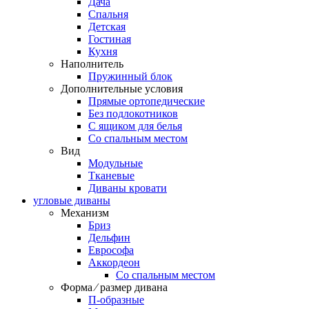
Дача
Спальня
Детская
Гостиная
Кухня
Наполнитель
Пружинный блок
Дополнительные условия
Прямые ортопедические
Без подлокотников
С ящиком для белья
Со спальным местом
Вид
Модульные
Тканевые
Диваны кровати
угловые диваны
Механизм
Бриз
Дельфин
Еврософа
Аккордеон
Со спальным местом
Форма ⁄ размер дивана
П-образные