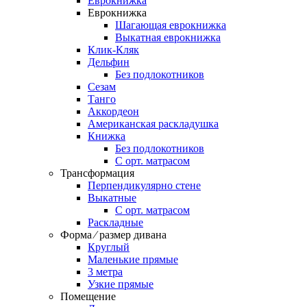
Еврокнижка
Еврокнижка
Шагающая еврокнижка
Выкатная еврокнижка
Клик-Кляк
Дельфин
Без подлокотников
Сезам
Танго
Аккордеон
Американская раскладушка
Книжка
Без подлокотников
С орт. матрасом
Трансформация
Перпендикулярно стене
Выкатные
С орт. матрасом
Раскладные
Форма ⁄ размер дивана
Круглый
Маленькие прямые
3 метра
Узкие прямые
Помещение