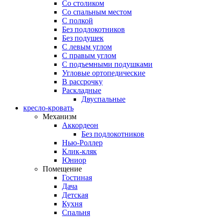
Со столиком
Со спальным местом
С полкой
Без подлокотников
Без подушек
C левым углом
C правым углом
С подъемными подушками
Угловые ортопедические
В рассрочку
Раскладные
Двуспальные
кресло-кровать
Механизм
Аккордеон
Без подлокотников
Нью-Роллер
Клик-кляк
Юниор
Помещение
Гостиная
Дача
Детская
Кухня
Спальня