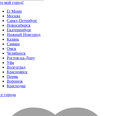
то мой город!
El Monte
Москва
Санкт-Петербург
Новосибирск
Екатеринбург
Нижний Новгород
Казань
Самара
Омск
Челябинск
Ростов-на-Дону
Уфа
Волгоград
Красноярск
Пермь
Воронеж
Краснодар
се города