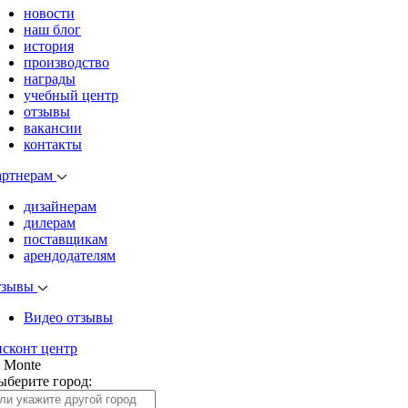
новости
наш блог
история
производство
награды
учебный центр
отзывы
вакансии
контакты
артнерам
дизайнерам
дилерам
поставщикам
арендодателям
тзывы
Видео отзывы
исконт центр
l Monte
ыберите город: