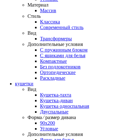
Материал
Массив
Стиль
Классика
Современный стиль
Вид
Трансформеры
Дополнительные условия
С пружинным блоком
С ящиками для белья
Компактные
Без подлокотников
Ортопедические
Раскладные
кушетки
Вид
Кушетка-тахта
Кушетка-диван
Кушетка односпальная
Двуспальные
Форма ⁄ размер дивана
90х200
Угловые
Дополнительные условия
Ящик для белья