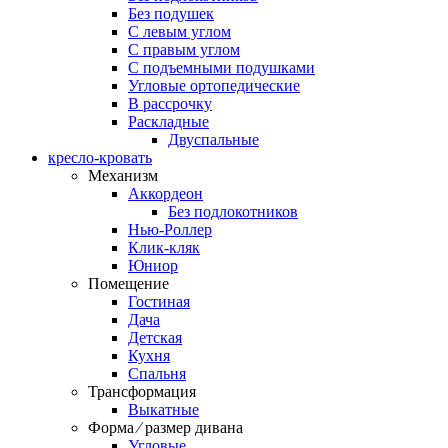
Без подушек
C левым углом
C правым углом
С подъемными подушками
Угловые ортопедические
В рассрочку
Раскладные
Двуспальные
кресло-кровать
Механизм
Аккордеон
Без подлокотников
Нью-Роллер
Клик-кляк
Юниор
Помещение
Гостиная
Дача
Детская
Кухня
Спальня
Трансформация
Выкатные
Форма ⁄ размер дивана
Угловые