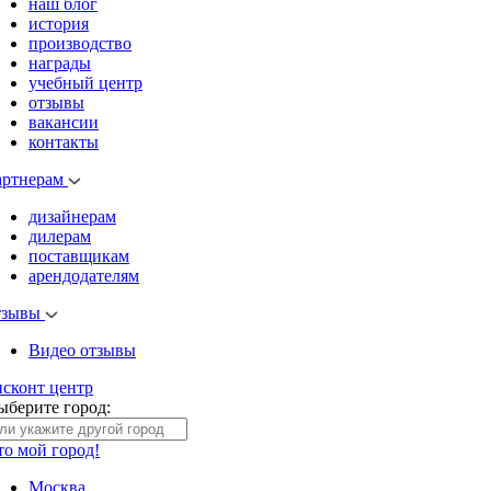
наш блог
история
производство
награды
учебный центр
отзывы
вакансии
контакты
артнерам
дизайнерам
дилерам
поставщикам
арендодателям
тзывы
Видео отзывы
исконт центр
ыберите город:
то мой город!
Москва