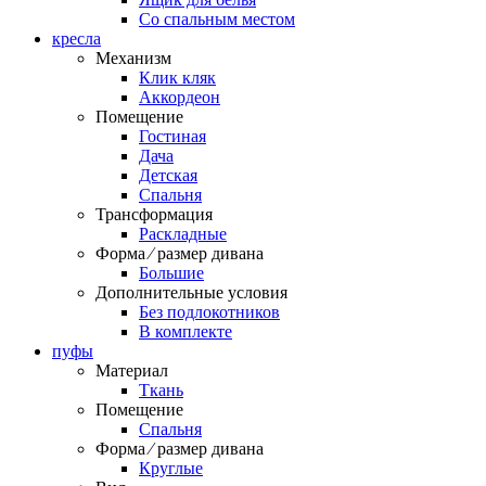
Со спальным местом
кресла
Механизм
Клик кляк
Аккордеон
Помещение
Гостиная
Дача
Детская
Спальня
Трансформация
Раскладные
Форма ⁄ размер дивана
Большие
Дополнительные условия
Без подлокотников
В комплекте
пуфы
Материал
Ткань
Помещение
Спальня
Форма ⁄ размер дивана
Круглые