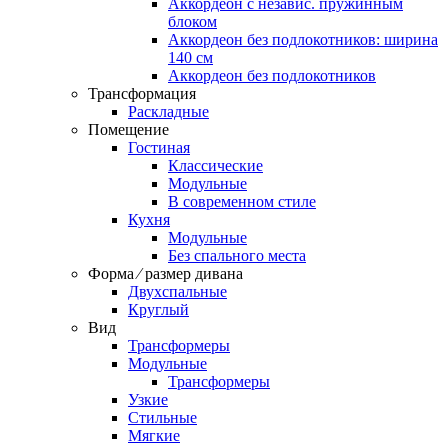
Аккордеон c независ. пружинным
блоком
Аккордеон без подлокотников: ширина
140 см
Аккордеон без подлокотников
Трансформация
Раскладные
Помещение
Гостиная
Классические
Модульные
В современном стиле
Кухня
Модульные
Без спального места
Форма ⁄ размер дивана
Двухспальные
Круглый
Вид
Трансформеры
Модульные
Трансформеры
Узкие
Стильные
Мягкие