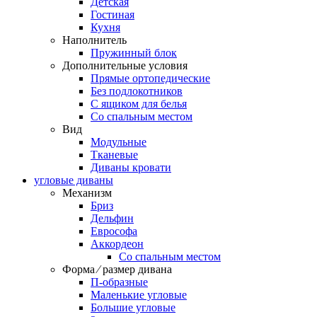
Детская
Гостиная
Кухня
Наполнитель
Пружинный блок
Дополнительные условия
Прямые ортопедические
Без подлокотников
С ящиком для белья
Со спальным местом
Вид
Модульные
Тканевые
Диваны кровати
угловые диваны
Механизм
Бриз
Дельфин
Еврософа
Аккордеон
Со спальным местом
Форма ⁄ размер дивана
П-образные
Маленькие угловые
Большие угловые