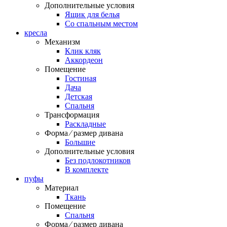
Дополнительные условия
Ящик для белья
Со спальным местом
кресла
Механизм
Клик кляк
Аккордеон
Помещение
Гостиная
Дача
Детская
Спальня
Трансформация
Раскладные
Форма ⁄ размер дивана
Большие
Дополнительные условия
Без подлокотников
В комплекте
пуфы
Материал
Ткань
Помещение
Спальня
Форма ⁄ размер дивана