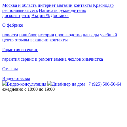
Москва и область
интернет-магазин
контакты Краснодар
региональная сеть
Написать руководителю
дисконт центр
Акции %
Доставка
О фабрике
новости
наш блог
история
производство
награды
учебный
центр
отзывы
вакансии
контакты
Гарантия и сервис
гарантия
сервис и ремонт
замена чехлов
химчистка
Отзывы
Видео отзывы
Видео-консультация
Дизайнер на дом
+7 (925) 506-50-64
ежедневно с 10:00 до 19:00