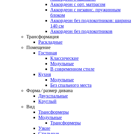
Аккордеон c орт. матрасом
Аккордеон c независ. пружинным
блоком
Аккордеон без подлокотников: ширина
140 см
Аккордеон без подлокотников
Трансформация
Раскладные
Помещение
Гостиная
Классические
Модульные
В современном стиле
Кухня
Модульные
Без спального места
Форма ⁄ размер дивана
Двухспальные
Круглый
Вид
Трансформеры
Модульные
Трансформеры
Узкие
Стильные