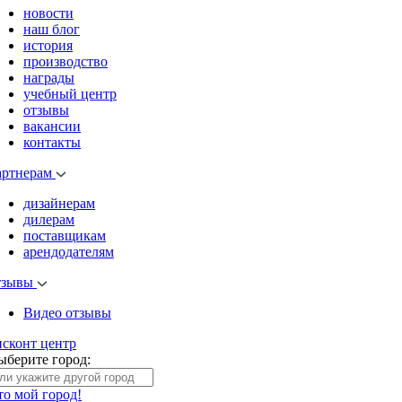
новости
наш блог
история
производство
награды
учебный центр
отзывы
вакансии
контакты
артнерам
дизайнерам
дилерам
поставщикам
арендодателям
тзывы
Видео отзывы
исконт центр
ыберите город:
то мой город!