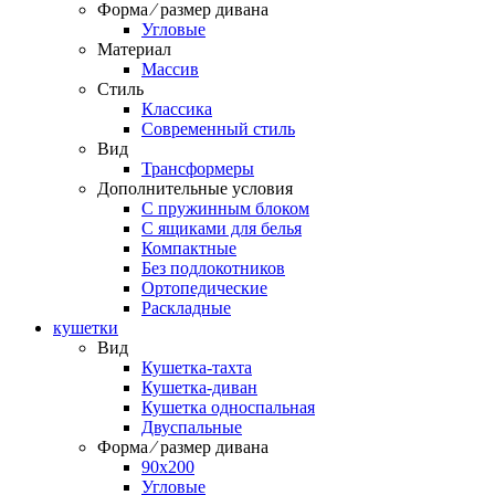
Форма ⁄ размер дивана
Угловые
Материал
Массив
Стиль
Классика
Современный стиль
Вид
Трансформеры
Дополнительные условия
С пружинным блоком
С ящиками для белья
Компактные
Без подлокотников
Ортопедические
Раскладные
кушетки
Вид
Кушетка-тахта
Кушетка-диван
Кушетка односпальная
Двуспальные
Форма ⁄ размер дивана
90х200
Угловые