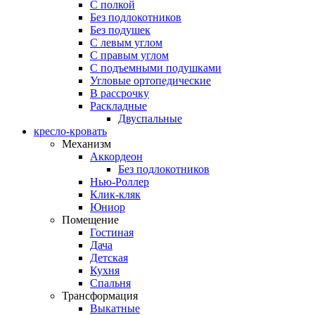
С полкой
Без подлокотников
Без подушек
C левым углом
C правым углом
С подъемными подушками
Угловые ортопедические
В рассрочку
Раскладные
Двуспальные
кресло-кровать
Механизм
Аккордеон
Без подлокотников
Нью-Роллер
Клик-кляк
Юниор
Помещение
Гостиная
Дача
Детская
Кухня
Спальня
Трансформация
Выкатные