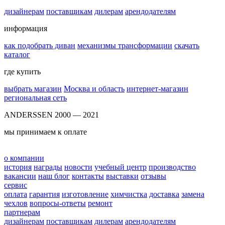
дизайнерам
поставщикам
дилерам
арендодателям
информация
как подобрать диван
механизмы трансформации
скачать
каталог
где купить
выбрать магазин
Москва и область
интернет-магазин
региональная сеть
ANDERSSEN 2000 — 2021
мы принимаем к оплате
о компании
история
награды
новости
учебный центр
производство
вакансии
наш блог
контакты
выставки
отзывы
сервис
оплата
гарантия
изготовление
химчистка
доставка
замена
чехлов
вопросы-ответы
ремонт
партнерам
дизайнерам
поставщикам
дилерам
арендодателям