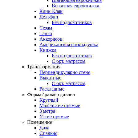
Шагающая еврокнижка
Выкатная еврокнижка
Клик-Кляк
Дельфин
Без подлокотников
Сезам
Танго
Аккордеон
Американская раскладушка
Книжка
Без подлокотников
С орт. матрасом
Трансформация
Перпендикулярно стене
Выкатные
С орт. матрасом
Раскладные
Форма ⁄ размер дивана
Круглый
Маленькие прямые
3 метра
Узкие прямые
Помещение
Дача
Спальня