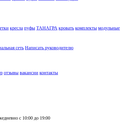
етки
кресла
пуфы
ТАНАГРА
кровать
комплекты
модульные
нальная сеть
Написать руководителю
тр
отзывы
вакансии
контакты
жедневно с 10:00 до 19:00