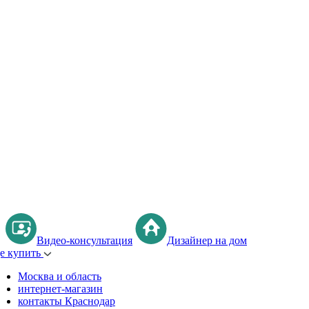
Видео-консультация
Дизайнер на дом
де купить
Москва и область
интернет-магазин
контакты Краснодар