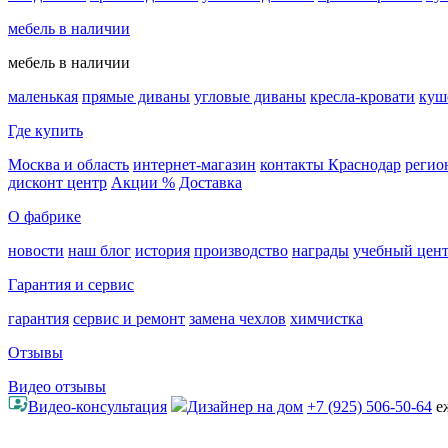
мебель в наличии
мебель в наличии
маленькая
прямые диваны
угловые диваны
кресла-кровати
куш
Где купить
Москва и область
интернет-магазин
контакты Краснодар
регио
дисконт центр
Акции %
Доставка
О фабрике
новости
наш блог
история
производство
награды
учебный цен
Гарантия и сервис
гарантия
сервис и ремонт
замена чехлов
химчистка
Отзывы
Видео отзывы
Видео-консультация
Дизайнер на дом
+7 (925) 506-50-64
е