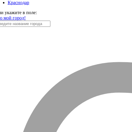
Краснодар
ли укажите в поле:
то мой город!