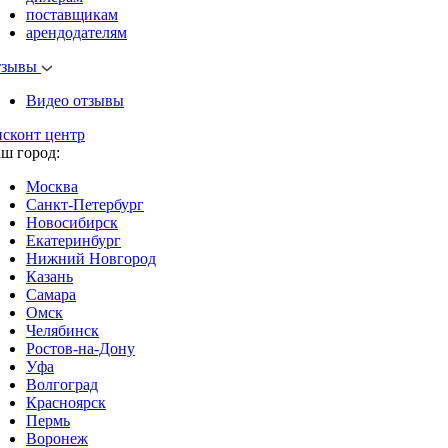
поставщикам
арендодателям
тзывы
Видео отзывы
исконт центр
аш город:
Москва
Санкт-Петербург
Новосибирск
Екатеринбург
Нижний Новгород
Казань
Самара
Омск
Челябинск
Ростов-на-Дону
Уфа
Волгоград
Красноярск
Пермь
Воронеж