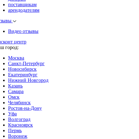
поставщикам
арендодателям
тзывы
Видео отзывы
исконт центр
аш город:
Москва
Санкт-Петербург
Новосибирск
Екатеринбург
Нижний Новгород
Казань
Самара
Омск
Челябинск
Ростов-на-Дону
Уфа
Волгоград
Красноярск
Пермь
Воронеж