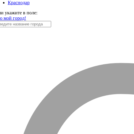
Краснодар
ли укажите в поле:
то мой город!