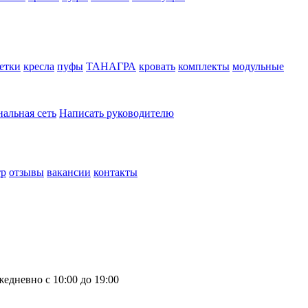
етки
кресла
пуфы
ТАНАГРА
кровать
комплекты
модульные
нальная сеть
Написать руководителю
тр
отзывы
вакансии
контакты
жедневно с 10:00 до 19:00