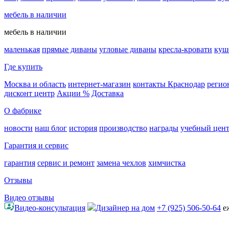
мебель в наличии
мебель в наличии
маленькая
прямые диваны
угловые диваны
кресла-кровати
куш
Где купить
Москва и область
интернет-магазин
контакты Краснодар
регио
дисконт центр
Акции %
Доставка
О фабрике
новости
наш блог
история
производство
награды
учебный цен
Гарантия и сервис
гарантия
сервис и ремонт
замена чехлов
химчистка
Отзывы
Видео отзывы
Видео-консультация
Дизайнер на дом
+7 (925) 506-50-64
е