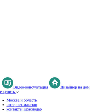
Видео-консультация
Дизайнер на дом
де купить
Москва и область
интернет-магазин
контакты Краснодар