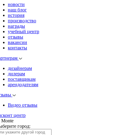
новости
наш блог
история
производство
награды
учебный центр
отзывы
вакансии
контакты
артнерам
дизайнерам
дилерам
поставщикам
арендодателям
тзывы
Видео отзывы
исконт центр
l Monte
ыберите город: