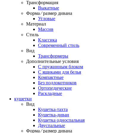
Трансформация
Выкатные
Форма ⁄ размер дивана
Угловые
Материал
Массив
Стиль
Классика
Современный стиль
Вид
Трансформеры
Дополнительные условия
С пружинным блоком
С ящиками для белья
Компактные
Без подлокотников
Ортопедические
Раскладные
кушетки
Вид
Кушетка-тахта
Кушетка-диван
Кушетка односпальная
Двуспальные
Форма ⁄ размер дивана