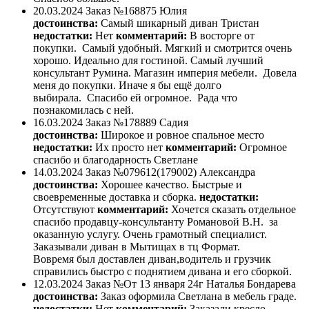
20.03.2024
Заказ №168875
Юлия
достоинства:
Самый шикарный диван Тристан
недостатки:
Нет
комментарий:
В восторге от
покупки. Самый удобный. Мягкий и смотрится очень
хорошо. Идеально для гостиной. Самый лучший
консультант Румина. Магазин империя мебели. Довела
меня до покупки. Иначе я бы ещё долго
выбирала. Спасибо ей огромное. Рада что
познакомилась с ней.
16.03.2024
Заказ №178889
Садия
достоинства:
Широкое и ровное спальное место
недостатки:
Их просто нет
комментарий:
Огромное
спасибо и благодарность Светлане
14.03.2024
Заказ №079612(179002)
Александра
достоинства:
Хорошее качество. Быстрые и
своевременные доставка и сборка.
недостатки:
Отсутствуют
комментарий:
Хочется сказать отдельное
спасибо продавцу-консультанту Романовой В.Н. за
оказанную услугу. Очень грамотный специалист.
Заказывали диван в Мытищах в тц Формат.
Вовремя был доставлен диван,водитель и грузчик
справились быстро с поднятием дивана и его сборкой.
12.03.2024
Заказ №От 13 января 24г
Наталья Бондарева
достоинства:
Заказ оформила Светлана в мебель граде.
недостатки:
Нет
комментарий:
Заказали кресло,