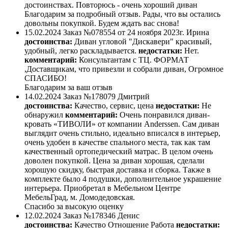
достоинствах. Повторюсь - очень хороший диван
Благодарим за подробный отзыв. Рады, что вы остались
довольны покупкой. Будем ждать вас снова!
15.02.2024
Заказ №078554 от 24 ноября 2023г.
Ирина
достоинства:
Диван угловой "Дискавери" красивый,
удобный, легко раскладывается.
недостатки:
Нет.
комментарий:
Консультантам с ТЦ. ФОРМАТ
,Доставщикам, что привезли и собрали диван, Огромное
СПАСИБО!
Благодарим за ваш отзыв
14.02.2024
Заказ №178079
Дмитрий
достоинства:
Качество, сервис, цена
недостатки:
Не
обнаружил
комментарий:
Очень понравился диван-
кровать «ТИВОЛИ» от компании Anderssen. Сам диван
выглядит очень стильно, идеально вписался в интерьер,
очень удобен в качестве спального места, так как там
качественный ортопедический матрас. В целом очень
доволен покупкой. Цена за диван хорошая, сделали
хорошую скидку, быстрая доставка и сборка. Также в
комплекте было 4 подушки, дополнительное украшение
интерьера. Приобретал в Мебельном Центре
МебельГрад, м. Домодедовская.
Спасибо за высокую оценку
12.02.2024
Заказ №178346
Денис
достоинства:
Качество Отношение Работа
недостатки: