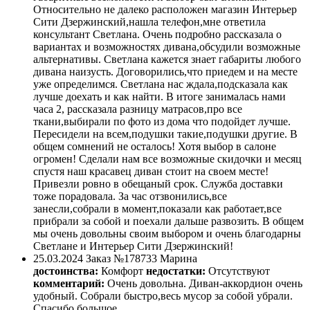
Относительно не далеко расположен магазин Интерьер
Сити Дзержинский,нашла телефон,мне ответила
консультант Светлана. Очень подробно рассказала о
вариантах и возможностях дивана,обсудили возможные
альтернативы. Светлана кажется знает габариты любого
дивана наизусть. Договорились,что приедем и на месте
уже определимся. Светлана нас ждала,подсказала как
лучше доехать и как найти. В итоге занималась нами
часа 2, рассказала разницу матрасов,про все
ткани,выбирали по фото из дома что подойдет лучше.
Пересидели на всем,подушки такие,подушки другие. В
общем сомнений не осталось! Хотя выбор в салоне
огромен! Сделали нам все возможные скидочки и месяц
спустя наш красавец диван стоит на своем месте!
Привезли ровно в обещаный срок. Служба доставки
тоже порадовала. За час отзвонились,все
занесли,собрали в момент,показали как работает,все
прибрали за собой и поехали дальше развозить. В общем
мы очень довольны своим выбором и очень благодарны
Светлане и Интерьер Сити Дзержинский!
25.03.2024
Заказ №178733
Марина
достоинства:
Комфорт
недостатки:
Отсутствуют
комментарий:
Очень довольна. Диван-аккордион очень
удобный. Собрали быстро,весь мусор за собой убрали.
Спасибо большое.