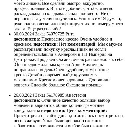
моего дивана. Все сделали быстро, аккуратно,
профессионально. В итоге добились, чтобы я легко
раскладывала и складывала спальное место. Не с
первого раза у меня получилось. Успехов им! Я думаю,
руководство легко идентифицирует их по номеру моего
заказа. Еще раз спасибо!
30.03.2024
Заказ №079725
Рита
достоинства:
Прекрасное кресло.Очень удобное и
красивое.
недостатки:
Нет
комментарий:
Мы с мужем
рассматривали покупку кресла.Никак не могли
определиться.Зашли в Андерсен в ТЦ Империя на
Дмитровке.Продавец Оксана, очень расположила к себе
.Она предложила нам кресло Арне.Нам очень
понравилась модель.Очень удобное, комфортное
кресло.Дизайн современный,с крутящимся
механизмом.Креслом очень довольны.Доставили
вовремя.Спасибо большое Оксане за помощь.
26.03.2024
Заказ №178985
Анастасия
достоинства:
Отличное качество,большой выбор
моделей и вариантов обивки,очень грамотные
консультанты
недостатки:
Цена
комментарий:
Присмотрели на сайте диван,но хотелось посмотреть на
него в живую. У нас были довольно сложные
габаритные возможности и выбор был сложным.