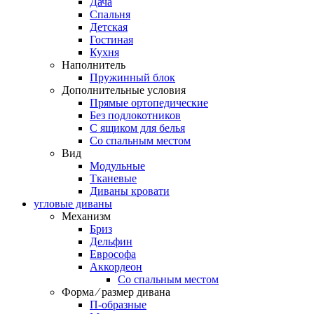
Дача
Спальня
Детская
Гостиная
Кухня
Наполнитель
Пружинный блок
Дополнительные условия
Прямые ортопедические
Без подлокотников
С ящиком для белья
Со спальным местом
Вид
Модульные
Тканевые
Диваны кровати
угловые диваны
Механизм
Бриз
Дельфин
Еврософа
Аккордеон
Со спальным местом
Форма ⁄ размер дивана
П-образные