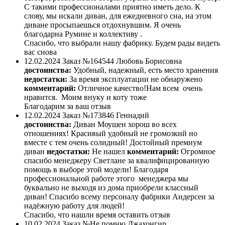
С такими профессионалами приятно иметь дело. К
слову, мы искали диван, для ежедневного сна, на этом
диване просыпаешься отдохнувшим. Я очень
благодарна Румине и коллективу .
Спасибо, что выбрали нашу фабрику. Будем рады видеть
вас снова
12.02.2024
Заказ №164544
Любовь Борисовна
достоинства:
Удобный, надежный, есть место хранения
недостатки:
За время эксплуатации не обнаружено
комментарий:
Отличное качество!Нам всем очень
нравится. Моим внуку и коту тоже
Благодарим за ваш отзыв
12.02.2024
Заказ №173846
Геннадий
достоинства:
Диван Моушен хорош во всех
отношениях! Красивый удобный не громозкий но
вместе с тем очень солидный! Достойный премиум
диван
недостатки:
Не нашел
комментарий:
Огромное
спасибо менеджеру Светлане за квалифицированную
помощь в выборе этой модели! Благодаря
профессиональной работе этого менеджера мы
буквально не выходя из дома приобрели классный
диван! Спасибо всему персоналу фабрики Андерсен за
надёжную работу для людей!
Спасибо, что нашли время оставить отзыв
10.02.2024
Заказ №Не помню
Джахонгир