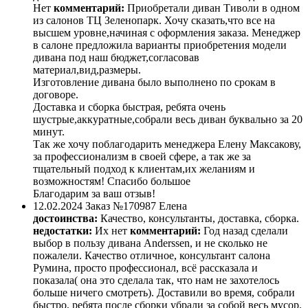
Нет
комментарий:
Приобретали диван Тиволи в одном
из салонов ТЦ Зеленопарк. Хочу сказать,что все на
высшем уровне,начиная с оформления заказа. Менеджер
в салоне предложила варианты приобретения модели
дивана под наш бюджет,согласовав
материал,вид,размеры.
Изготовление дивана было выполнено по срокам в
договоре.
Доставка и сборка быстрая, ребята очень
шустрые,аккуратные,собрали весь диван буквально за 20
минут.
Так же хочу поблагодарить менеджера Елену Максакову,
за профессионализм в своей сфере, а так же за
тщательный подход к клиентам,их желаниям и
возможностям! Спасибо большое
Благодарим за ваш отзыв!
12.02.2024
Заказ №170987
Елена
достоинства:
Качество, консультанты, доставка, сборка.
недостатки:
Их нет
комментарий:
Год назад сделали
выбор в пользу дивана Аnderssen, и не сколько не
пожалели. Качество отличное, консультант салона
Румина, просто профессионал, всё рассказала и
показала( она это сделала так, что нам не захотелось
больше ничего смотреть). Доставили во время, собрали
быстро, ребята после сборки убрали за собой весь мусор.