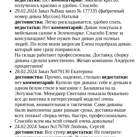
получилось красиво и удобно. Спасибо.
29.02.2024
Заказ №Ваш заказ № 177335 (фабричный
номер дивна Муссон)
Наталья
достоинства:
Легко раскладывается, удобно спать.
недостатки:
Нет
комментарий:
Диван покупала в
мебельном салоне в Зеленопарке. Спасибо Елене за
консультацию! Мне нужен был диван для полных
людей. По всем моим запросам Елена подобрала диван,
который мне сразу понравился.
На складе работают профессионалы. Доставку, сборку
дивана сделали качественно. Желаю компании Андерсен
процветания!
28.02.2024
Заказ №079130
Екатерина
достоинства:
Прочно, надежно, стильно
недостатки:
нет
комментарий:
Купили три дивана: себе и дочкам в
одном белом стиле в магазине г. Балашиха на ш.
Энтузиастов. Менеджер Светлана показала буквально
все до винтика в интересующей модели! очень
приятная, внимательная и тактичная. Сами диваны
были выполнены даже раньше срока, доставка-выше
всех похвал! сборка-четко, быстро, профессионально.
Спасибо всем мы всей семьей очень довольны!
24.02.2024
Заказ №176769
Любовь, Сергей
достоинства:
Все супер
недостатки:
Не поверите: