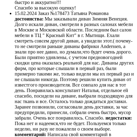
быстро и аккуратно!!!
Спасибо за высокую оценку!
15.02.2024
Заказ №178473
Татьяна Романова
достоинства:
Мы заказывали диван Зимняя Венеция.
Долго искали диван, смотрели в разных салонах мебели
в Москве и Московской области. Последним был салон
мебели в ТЦ " Красный Кит" в г. Мытищи. Ехали
смотреть совсем другой диван, а увидели этот.( почему-
то не смотрели раньше диваны фабрики Anderssen, а
знали про нее давно, но думали,что будет очень дорого.
Были приятно удивлены, с учетом предновогодней
скидки цена оказалась реальной для нас. Диваны других
фирм, про которые слышали в первый раз, были
примерно такими же, только видели мы их первый раз и
не слышали никогда. Поэтому решили купить диван от
известгого производителя. Все совпало для нас в тот
день. Понравилась консультант Наталья, отдельное ей
спасибо, посидели на диване, выбрали подходящую для
нас ткань и все. Осталось только дождаться доставки.
Заранее позвонили, согласовали день доставки, за час
предупредили, принесли, собрали очень быстро, мусор
забрали. Очень все понравилось. Спасибо.
недостатки:
Пока нет и надеемся,что не будет. Пользуемся только
неделю, ни разу не пожалели о своем выборе.
комментарий:
Написала свой комментарий в