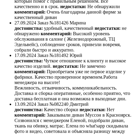
который помог с правильным решением. Всё
качественно и в срок.
недостатки:
Не обнаружили
комментарий:
Очень благодарны данной фирме за
качественный диван
27.09.2024
Заказ №181426
Марина
достоинства:
удобный, качественный
недостатки:
не
обнаружено
комментарий:
Высокий уровень
обслуживания в салоне ( Железнодорожный, ТЦ
Эдельвейс), соблюдение сроков, привезли вовремя,
собрали быстро и аккуратно.
17.09.2024
Заказ №181492
Юрий
достоинства:
Чуткое отношение к клиенту и высокое
качество изделий.
недостатки:
Не замечено
комментарий:
Приобретаем уже не первое изделие у
фабрики. Качество проверенное временем.Работа
менеджера на высоте!
Вежливость, отзывчивость, коммуникабельность.
Доставка и сборка оперативные, особенно приятно, что
доставка бесплатная и она возможна в выходные дни.
13.09.2024
Заказ №082240
Дмитрий
достоинства:
Качество сборки
недостатки:
Нет
комментарий:
Заказывали диван Муссон в Красноярск.
Созвонился с менеджером Еленой, подобрали диван,
ткань на обивку, матрас. Елена по what'sapp скидывала
фото и видео, советовала и объясняла разницу между