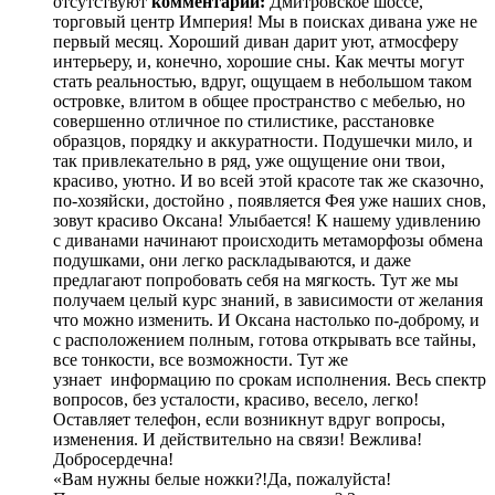
отсутствуют
комментарий:
Дмитровское шоссе,
торговый центр Империя! Мы в поисках дивана уже не
первый месяц. Хороший диван дарит уют, атмосферу
интерьеру, и, конечно, хорошие сны. Как мечты могут
стать реальностью, вдруг, ощущаем в небольшом таком
островке, влитом в общее пространство с мебелью, но
совершенно отличное по стилистике, расстановке
образцов, порядку и аккуратности. Подушечки мило, и
так привлекательно в ряд, уже ощущение они твои,
красиво, уютно. И во всей этой красоте так же сказочно,
по-хозяйски, достойно , появляется Фея уже наших снов,
зовут красиво Оксана! Улыбается! К нашему удивлению
с диванами начинают происходить метаморфозы обмена
подушками, они легко раскладываются, и даже
предлагают попробовать себя на мягкость. Тут же мы
получаем целый курс знаний, в зависимости от желания
что можно изменить. И Оксана настолько по-доброму, и
с расположением полным, готова открывать все тайны,
все тонкости, все возможности. Тут же
узнает информацию по срокам исполнения. Весь спектр
вопросов, без усталости, красиво, весело, легко!
Оставляет телефон, если возникнут вдруг вопросы,
изменения. И действительно на связи! Вежлива!
Добросердечна!
«Вам нужны белые ножки?!Да, пожалуйста!