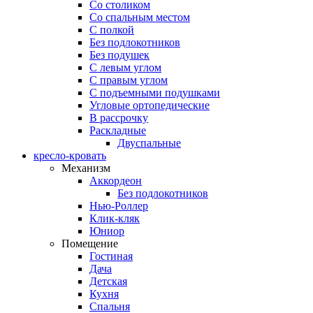
Со столиком
Со спальным местом
С полкой
Без подлокотников
Без подушек
C левым углом
C правым углом
С подъемными подушками
Угловые ортопедические
В рассрочку
Раскладные
Двуспальные
кресло-кровать
Механизм
Аккордеон
Без подлокотников
Нью-Роллер
Клик-кляк
Юниор
Помещение
Гостиная
Дача
Детская
Кухня
Спальня