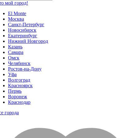
то мой город!
El Monte
Москва
Санкт-Петербург
Новосибирск
Екатеринбург
Нижний Новгород
Казань
Самара
Омск
Челябинск
Ростов-на-Дону
Уфа
Волгоград
Красноярск
Пермь
Воронеж
Краснодар
се города