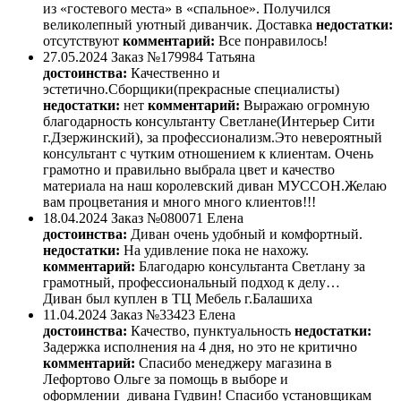
из «гостевого места» в «спальное». Получился
великолепный уютный диванчик. Доставка
недостатки:
отсутствуют
комментарий:
Все понравилось!
27.05.2024
Заказ №179984
Татьяна
достоинства:
Качественно и
эстетично.Сборщики(прекрасные специалисты)
недостатки:
нет
комментарий:
Выражаю огромную
благодарность консультанту Светлане(Интерьер Сити
г.Дзержинский), за профессионализм.Это невероятный
консультант с чутким отношением к клиентам. Очень
грамотно и правильно выбрала цвет и качество
материала на наш королевский диван МУССОН.Желаю
вам процветания и много много клиентов!!!
18.04.2024
Заказ №080071
Елена
достоинства:
Диван очень удобный и комфортный.
недостатки:
На удивление пока не нахожу.
комментарий:
Благодарю консультанта Светлану за
грамотный, профессиональный подход к делу…
Диван был куплен в ТЦ Мебель г.Балашиха
11.04.2024
Заказ №33423
Елена
достоинства:
Качество, пунктуальность
недостатки:
Задержка исполнения на 4 дня, но это не критично
комментарий:
Спасибо менеджеру магазина в
Лефортово Ольге за помощь в выборе и
оформлении дивана Гудвин! Спасибо установщикам