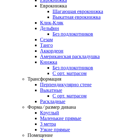
Еврокнижка
Еврокнижка
Шагающая еврокнижка
Выкатная еврокнижка
Клик-Кляк
Дельфин
Без подлокотников
Сезам
Танго
Аккордеон
Американская раскладушка
Книжка
Без подлокотников
С орт. матрасом
Трансформация
Перпендикулярно стене
Выкатные
С орт. матрасом
Раскладные
Форма ⁄ размер дивана
Круглый
Маленькие прямые
3 метра
Узкие прямые
Помещение