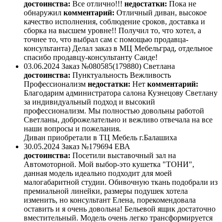
достоинства:
Все отлично!!!
недостатки:
Пока не
обнаружил
комментарий:
Отличный диван, высокое
качество исполнения, соблюдение сроков, доставка и
сборка на высшем уровне!! Получил то, что хотел, а
точнее то, что выбрал сам с помощью продавца-
консультанта) Делал заказ в МЦ Мебельград, отдельное
спасибо продавцу-консультанту Саиде!
03.06.2024
Заказ №080585(179880)
Светлана
достоинства:
Пунктуальность Вежливость
Профессионализм
недостатки:
Нет
комментарий:
Благодарим администратора салона Кузнецову Светлану
за индивидуальный подход и высокий
профессионализм. Мы полностью довольны работой
Светланы, доброжелательно и вежливо отвечала на все
наши вопросы и пожелания.
Диван приобретали в ТЦ Мебель г.Балашиха
30.05.2024
Заказ №179694
ЕВА
достоинства:
Посетили выставочный зал на
Автомоторной. Мой выбор-это кушетка "ТОНИ",
данная модель идеально подходит для моей
малогабаритной студии. Обивочную ткань подобрали из
премиальной линейки, размеры подушек хотела
изменить, но консультант Елена, порекомендовала
оставить и я очень довольна! Бельевой ящик достаточно
вместительный. Модель очень легко трансформируется