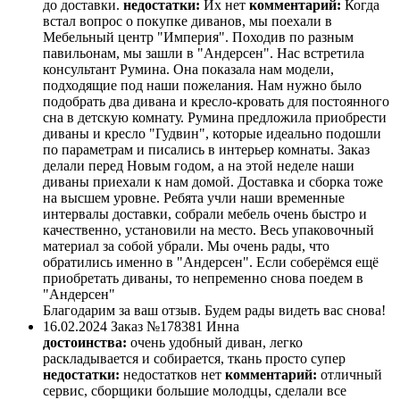
до доставки.
недостатки:
Их нет
комментарий:
Когда
встал вопрос о покупке диванов, мы поехали в
Мебельный центр "Империя". Походив по разным
павильонам, мы зашли в "Андерсен". Нас встретила
консультант Румина. Она показала нам модели,
подходящие под наши пожелания. Нам нужно было
подобрать два дивана и кресло-кровать для постоянного
сна в детскую комнату. Румина предложила приобрести
диваны и кресло "Гудвин", которые идеально подошли
по параметрам и писались в интерьер комнаты. Заказ
делали перед Новым годом, а на этой неделе наши
диваны приехали к нам домой. Доставка и сборка тоже
на высшем уровне. Ребята учли наши временные
интервалы доставки, собрали мебель очень быстро и
качественно, установили на место. Весь упаковочный
материал за собой убрали. Мы очень рады, что
обратились именно в "Андерсен". Если соберёмся ещё
приобретать диваны, то непременно снова поедем в
"Андерсен"
Благодарим за ваш отзыв. Будем рады видеть вас снова!
16.02.2024
Заказ №178381
Инна
достоинства:
очень удобный диван, легко
раскладывается и собирается, ткань просто супер
недостатки:
недостатков нет
комментарий:
отличный
сервис, сборщики большие молодцы, сделали все