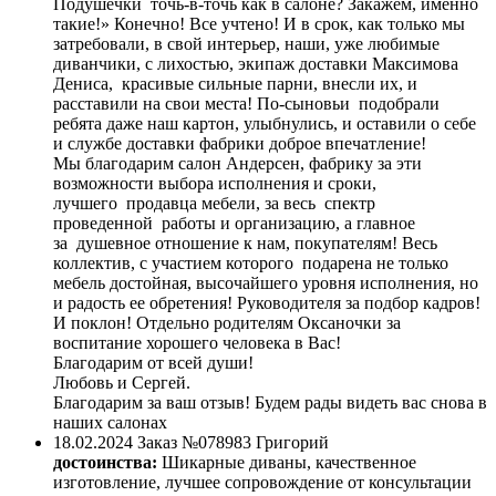
Подушечки точь-в-точь как в салоне? Закажем, именно
такие!» Конечно! Все учтено! И в срок, как только мы
затребовали, в свой интерьер, наши, уже любимые
диванчики, с лихостью, экипаж доставки Максимова
Дениса, красивые сильные парни, внесли их, и
расставили на свои места! По-сыновьи подобрали
ребята даже наш картон, улыбнулись, и оставили о себе
и службе доставки фабрики доброе впечатление!
Мы благодарим салон Андерсен, фабрику за эти
возможности выбора исполнения и сроки,
лучшего продавца мебели, за весь спектр
проведенной работы и организацию, а главное
за душевное отношение к нам, покупателям! Весь
коллектив, с участием которого подарена не только
мебель достойная, высочайшего уровня исполнения, но
и радость ее обретения! Руководителя за подбор кадров!
И поклон! Отдельно родителям Оксаночки за
воспитание хорошего человека в Вас!
Благодарим от всей души!
Любовь и Сергей.
Благодарим за ваш отзыв! Будем рады видеть вас снова в
наших салонах
18.02.2024
Заказ №078983
Григорий
достоинства:
Шикарные диваны, качественное
изготовление, лучшее сопровождение от консультации