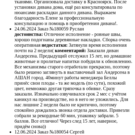
тканями. Организовала доставку в Красноярск. После
установки дивана дома, ещё раз консультировала по
нюансами раскладки данного дивана. Выражаем
благодарность Елене за профессиональную
консультацию и помощь в приобретении дивана!.
24.06.2024
Заказ №180059
Руслан
достоинства:
Отличное исполнение - ровные швы,
хорошо подогнаны деревянные накладки. Сборка очень
оперативная
недостатки:
Затянули время исполнения
почти на 2 недели(
комментарий:
Заказали диван
Андерсена. Предыдущий отслужил 15 лет, но домашние
животные и пролитые напитки побудили к обновлению.
Все механизмы старого отработали прекрасно, поэтому
было решено заглянуть в выставочный зал Андерсена в
АШАН город. 40минут работы менеджера Беллы
принёс свои плоды - та же модель (по сути), похожий
цвет, немножко другая тряпочка в обивке. Сразу
заказали. Изначально озвучивался срок 2 мес с учётом
каникул на производстве, но в него не уложились. Для
нас лишние 2 недели было не критично, поэтому
спокойно дождались звонка отдела доставки. Привезли
собрали за рекордные 60 мин, упаковку забрали. 5
баллов. Все отлично! Через след 15 лет, наверное,
придём снова))
12.06.2024
Заказ №180054
Сергей